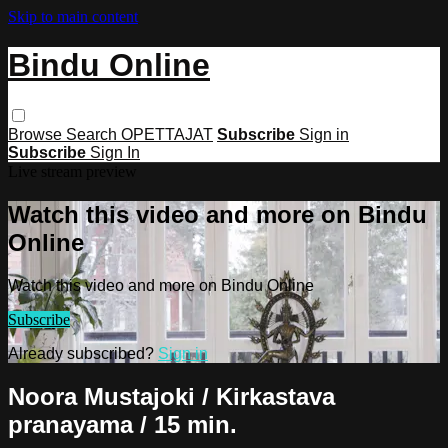
Skip to main content
Bindu Online
Browse
Search
OPETTAJAT
Subscribe
Sign in
Subscribe
Sign In
Live stream preview
Watch this video and more on Bindu
Online
Watch this video and more on Bindu Online
Subscribe
Already subscribed?
Sign in
Noora Mustajoki / Kirkastava
pranayama / 15 min.