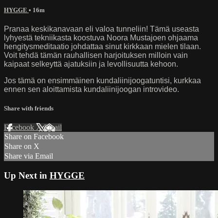
HYGGE
• 16m
Pranaa keskikanavaan eli valoa tunneliin! Tämä useasta
lyhyestä tekniikasta koostuva Noora Mustajoen ohjaama
hengitysmeditaatio johdattaa sinut kirkkaan mielen tilaan.
Voit tehdä tämän rauhallisen harjoituksen milloin vain
kaipaat selkeyttä ajatuksiin ja levollisuutta kehoon.
Jos tämä on ensimmäinen kundaliinijoogatuntisi, kurkkaa
ennen sen aloittamista kundaliinijoogan introvideo.
Share with friends
Facebook
X
Email
Share on Facebook
Share on X
Share via Email
Up Next in
HYGGE