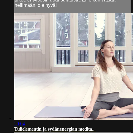
hellimään, ole hyvä!
29:04
Tulielementin ja sydänenergian medita...