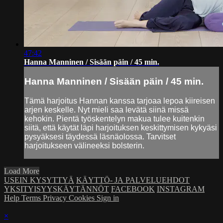
47:42
Hanna Manninen / Sisään päin / 45 min.
Hanna Manninen / Sisään päin / 45 min.
Tämä harjoitus Hannan kanssa tarjoaa lepoa kiireisen
arjen keskelle. Nyt mieli saa levätä siinä missä
kehokin. Pientä työskentelyn makua tulee kuitenkin
siitä, että käytät läpi harjoituksen keskittymisen kykyäsi
pysyäksesi täydessä läsnäolossa. Tarvitset
harjoitukseen välineeksi bolsterin.
Load More
USEIN KYSYTTYÄ
KÄYTTÖ- JA PALVELUEHDOT
YKSITYISYYSKÄYTÄNNÖT
FACEBOOK
INSTAGRAM
Help
Terms
Privacy
Cookies
Sign in
×