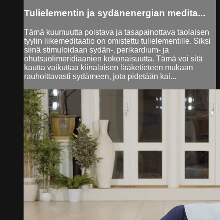
Tulielementin ja sydänenergian medita...
Tämä kuumuutta poistava ja tasapainottava taolaisen
tyylin liikemeditaatio on omistettu tulielementille. Siksi
siinä stimuloidaan sydän-, perikardium- ja
ohutsuolimeridiaanien kokonaisuutta. Tämä voi sitä
kautta vaikuttaa kiinalaisen lääketieteen mukaan
rauhoittavasti sydämeen, jota pidetään kai...