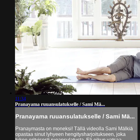
11:34
Pranayama ruuansulatukselle / Sami Mä...
Pranayama ruuansulatukselle / Sami Mä...
Pranaymasta on moneksi! Tällä videolla Sami Mälkiä
opastaa sinut lyhyeen hengitysharjoitukseen, joka
tukee erityisesti ruoansulatusta. Eli eikun vatsaa