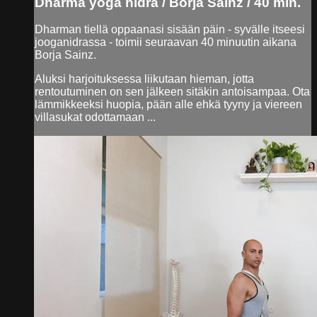
Dharma yoga nidra / Borja Sainz / 40 min.
Dharman tiellä oppaanasi sisään päin - syvälle itseesi
jooganidrassa - toimii seuraavan 40 minuutin aikana
Borja Sainz.
Aluksi harjoituksessa liikutaan hieman, jotta
rentoutuminen on sen jälkeen sitäkin antoisampaa. Ota
lämmikkeeksi huopia, pään alle ehkä tyyny ja viereen
villasukat odottamaan ...