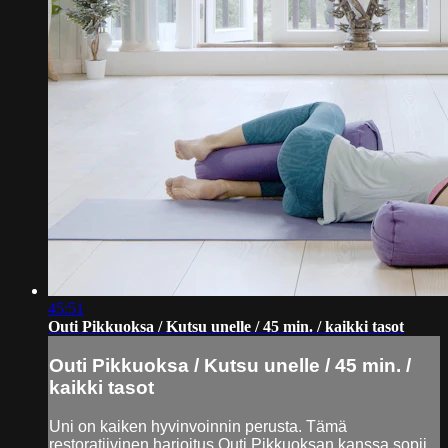
45:51
Outi Pikkuoksa / Kutsu unelle / 45 min. / kaikki tasot
Outi Pikkuoksa / Kutsu unelle / 45 min. /
kaikki tasot
Uni on kaiken hyvinvoinnin perusta. Tämä
restoratiivinen harjoitus Outi Pikkuoksan kanssa sopii