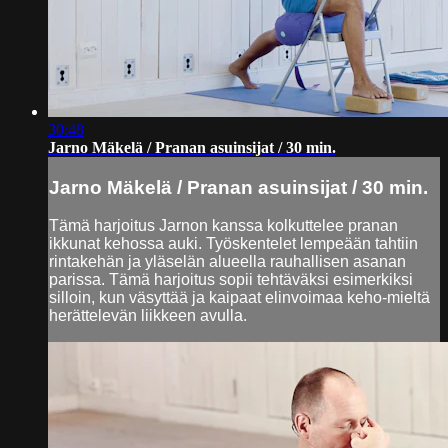
30:48
Jarno Mäkelä / Pranan asuinsijat / 30 min.
Jarno Mäkelä / Pranan asuinsijat / 30 min.
Tämä harjoitus Jarnon kanssa kolkuttelee pranan
ikkunat kehossa auki. Työskentelet lempeään tahtiin
rintakehän ja yläselän alueella rauhallisen asanan
parissa. Tämä harjoitus sopii tehtäväksi esimerkiksi
silloin, kun väsyttää ja kaipaat elinvoimaa keho-mieltä
herättelevän liikkeen avulla.