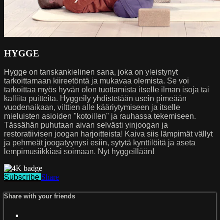
HYGGE
Hygge on tanskankielinen sana, joka on yleistynyt
tarkoittamaan kiireetöntä ja mukavaa olemista. Se voi
tarkoittaa myös hyvän olon tuottamista itselle ilman isoja tai
kalliita puitteita. Hyggeily yhdistetään usein pimeään
vuodenaikaan, vilttien alle kääriytymiseen ja itselle
mieluisten asioiden "kotoillen" ja rauhassa tekemiseen.
Tässähän puhutaan aivan selvästi yinjoogan ja
restoratiivisen joogan harjoitteista! Kaiva siis lämpimät vällyt
ja pehmeät joogatyynysi esiin, sytytä kynttilöitä ja aseta
lempimusiikkiasi soimaan. Nyt hyggeillään!
Subscribe
Share
Share with your friends