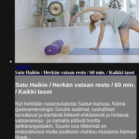
1:00:43
Satu Haikio / Herkän vatsan resto / 60 min. / Kaikki tasot
Satu Haikio / Herkän vatsan resto / 60 min.
/ Kaikki tasot
Nyt hellitään ruoansulatusta Sadun kanssa. Nämä
gastroenterologin Sinulle laatimat, rauhalliset
taivuttavat ja kiertävät liikkeet ehkäisevät ja hoitavat
vatsavaivoja - ja samalla pitävät huolta
selkärangastakin. Suurin osa liikkeistä on
restoratiivisia mutta joukkoon mahtuu muutama hieman
lihast...