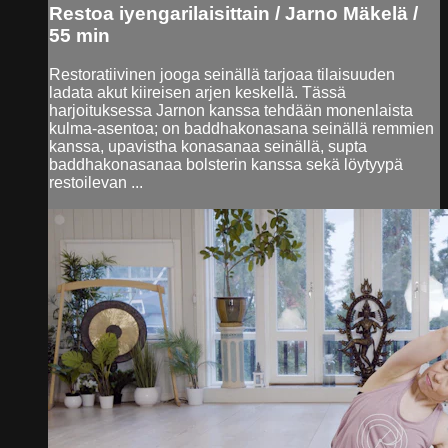
Restoa iyengarilaisittain / Jarno Mäkelä /
55 min
Restoratiivinen jooga seinällä tarjoaa tilaisuuden
ladata akut kiireisen arjen keskellä. Tässä
harjoituksessa Jarnon kanssa tehdään monenlaista
kulma-asentoa; on baddhakonasana seinällä remmien
kanssa, upavistha konasanaa seinällä, supta
baddhakonasanaa bolsterin kanssa sekä löytyypä
restoilevan ...