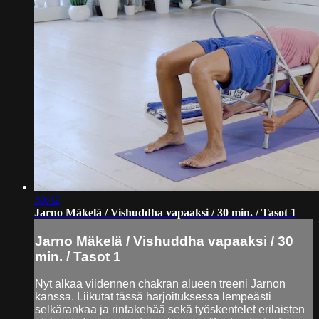
30:42
Jarno Mäkelä / Vishuddha vapaaksi / 30 min. / Tasot 1
Jarno Mäkelä / Vishuddha vapaaksi / 30
min. / Tasot 1
Nyt alkaa viidennen chakran alueen treeni Jarnon
kanssa. Liikutat tässä harjoituksessa lempeästi
selkärankaa ja rintakehää sekä työskentelet erilaisten