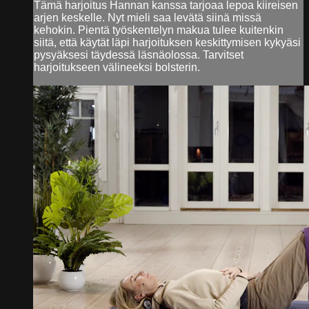
Tämä harjoitus Hannan kanssa tarjoaa lepoa kiireisen
arjen keskelle. Nyt mieli saa levätä siinä missä
kehokin. Pientä työskentelyn makua tulee kuitenkin
siitä, että käytät läpi harjoituksen keskittymisen kykyäsi
pysyäksesi täydessä läsnäolossa. Tarvitset
harjoitukseen välineeksi bolsterin.