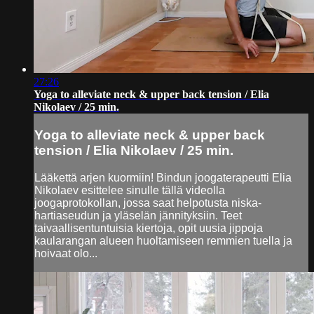
27:26
Yoga to alleviate neck & upper back tension / Elia
Nikolaev / 25 min.
Yoga to alleviate neck & upper back
tension / Elia Nikolaev / 25 min.
Lääkettä arjen kuormiin! Bindun joogaterapeutti Elia
Nikolaev esittelee sinulle tällä videolla
joogaprotokollan, jossa saat helpotusta niska-
hartiaseudun ja yläselän jännityksiin. Teet
taivaallisentuntuisia kiertoja, opit uusia jippoja
kaularangan alueen huoltamiseen remmien tuella ja
hoivaat olo...