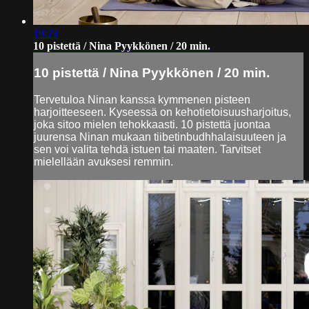
19:23
10 pistettä / Nina Pyykkönen / 20 min.
10 pistettä / Nina Pyykkönen / 20 min.
Tervetuloa Ninan kanssa kymmenen pisteen
harjoitteeseen. Kyseessä on kehotietoisuusharjoitus,
joka sitoo mielen tehokkaasti. 10 pistettä juontaa
juurensa Ninan mukaan tiibetinbudhhalaisuuteen ja
sen voi valita tehdä istuen tai maaten. Tarvitset
mielellään avuksesi remmin.