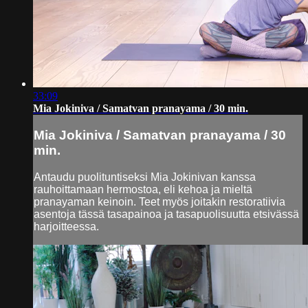
33:09
Mia Jokiniva / Samatvan pranayama / 30 min.
Mia Jokiniva / Samatvan pranayama / 30
min.
Antaudu puolituntiseksi Mia Jokinivan kanssa
rauhoittamaan hermostoa, eli kehoa ja mieltä
pranayaman keinoin. Teet myös joitakin restoratiivia
asentoja tässä tasapainoa ja tasapuolisuutta etsivässä
harjoitteessa.