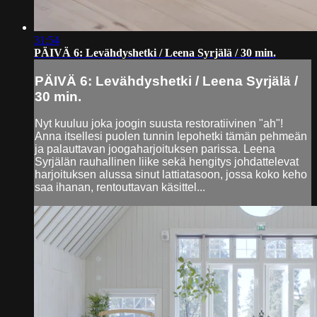
31:54
PÄIVÄ 6: Levähdyshetki / Leena Syrjälä / 30 min.
PÄIVÄ 6: Levähdyshetki / Leena Syrjälä /
30 min.
Nyt kuuluu joka joogin suusta restoratiivinen "ah"!
Anna itsellesi puolen tunnin lepohetki tämän pehmeän
ja palauttavan joogaharjoituksen parissa. Leena
Syrjälän rauhallinen liike sekä hengitys johdattelevat
harjoituksen alussa sinut lattiatasoon, jossa koko keho
saa ihanan, rentouttavan käsittel...