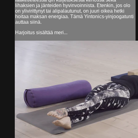
lihaksien ja jänteiden hyvinvoinnista. Etenkin, jos olo
on ylivirittynyt tai alipalautunut, on juuri oikea hetki
hoitaa maksan energiaa. Tämä Yintonics-yinjoogatunti
auttaa siinä.
Harjoitus sisältää meri...