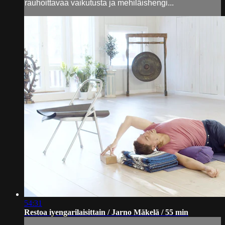
rauhoittavaa vaikutusta ja mehiläishengi...
54:31
Restoa iyengarilaisittain / Jarno Mäkelä / 55 min