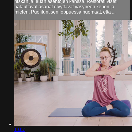
niskan ja leuan asentojen kanssa. Restoratiiviset,
palauttavat asanat elvyttävät väsyneen kehon ja
mielen. Puolituntisen loppuessa huomaat, että ...
19:07