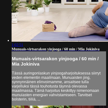
1:02:51
Munuais-virtsarakon yinjooga / 60 min / Mia Jokiniva
Munuais-virtsarakon yinjooga / 60 min /
Mia Jokiniva
Tässä auringonlaskun yinjoogaharjoituksessa siirryt
veden elementin maailmaan. Munuaisten jing,
synnynnäinen elinvoimamme, ansaitsee tulla
varjelluksi tässä touhotusta täynnä olevassa
maailmassa. Tämä harjoitus keskittyy nimenomaan
munuiasten energian vahvistamiseen. Tarvitset
bolsterin, tiiliä, ...