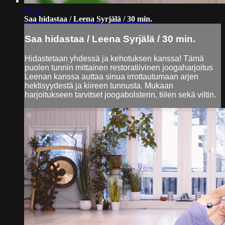
30:25
Saa hidastaa / Leena Syrjälä / 30 min.
Saa hidastaa / Leena Syrjälä / 30 min.
Hidastetaan yhdessä ja kehotuksen kanssa! Tämä
puolen tunnin mittainen restoratiivinen joogaharjoitus
Leenan kanssa auttaa sinua irrottautumaan arjen
hektisyydestä ja kiireen tunnusta. Mukaan
harjoitukseen tarvitset joogabolsterin, tiilen sekä viltin.