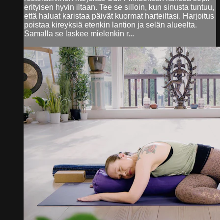
erityisen hyvin iltaan. Tee se silloin, kun sinusta tuntuu,
että haluat karistaa päivät kuormat harteiltasi. Harjoitus
poistaa kireyksiä etenkin lantion ja selän alueelta.
Samalla se laskee mielenkin r...