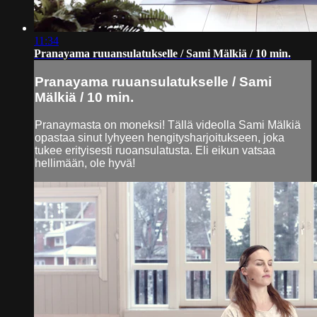
11:34
Pranayama ruuansulatukselle / Sami Mälkiä / 10 min.
Pranayama ruuansulatukselle / Sami
Mälkiä / 10 min.
Pranaymasta on moneksi! Tällä videolla Sami Mälkiä
opastaa sinut lyhyeen hengitysharjoitukseen, joka
tukee erityisesti ruoansulatusta. Eli eikun vatsaa
hellimään, ole hyvä!