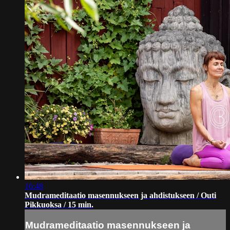
16:48
Mudrameditaatio masennukseen ja ahdistukseen / Outi
Pikkuoksa / 15 min.
Mudrameditaatio masennukseen ja