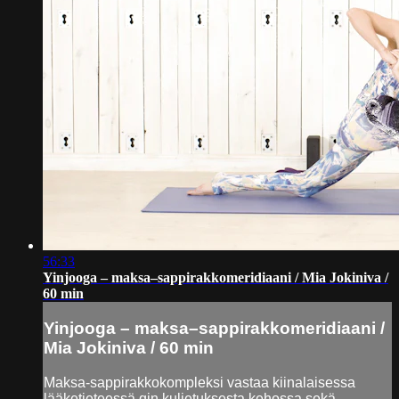
56:33
Yinjooga – maksa–sappirakkomeridiaani / Mia Jokiniva /
60 min
Yinjooga – maksa–sappirakkomeridiaani /
Mia Jokiniva / 60 min
Maksa-sappirakkokompleksi vastaa kiinalaisessa
lääketieteessä qin kuljetuksesta kehossa sekä