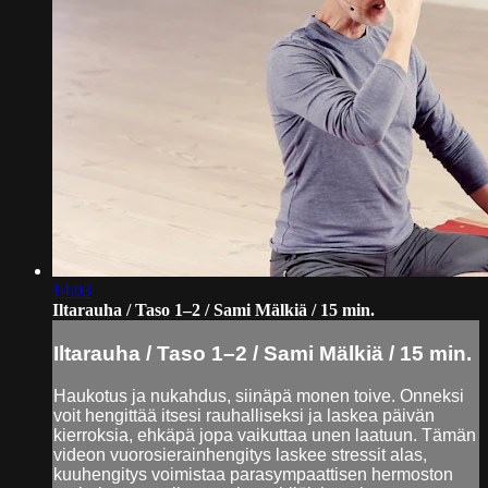
14:03
Iltarauha / Taso 1–2 / Sami Mälkiä / 15 min.
Iltarauha / Taso 1–2 / Sami Mälkiä / 15 min.
Haukotus ja nukahdus, siinäpä monen toive. Onneksi
voit hengittää itsesi rauhalliseksi ja laskea päivän
kierroksia, ehkäpä jopa vaikuttaa unen laatuun. Tämän
videon vuorosierainhengitys laskee stressit alas,
kuuhengitys voimistaa parasympaattisen hermoston