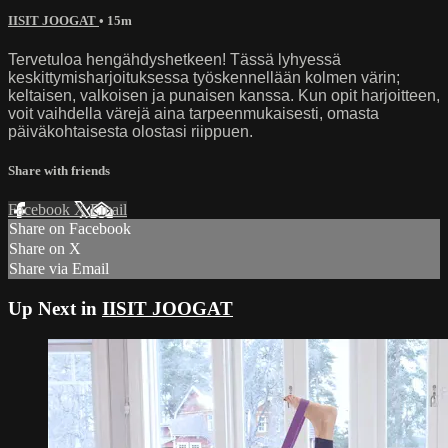
IISIT JOOGAT
• 15m
Tervetuloa hengähdyshetkeen! Tässä lyhyessä
keskittymisharjoituksessa työskennellään kolmen värin;
keltaisen, valkoisen ja punaisen kanssa. Kun opit harjoitteen,
voit vaihdella värejä aina tarpeenmukaisesti, omasta
päiväkohtaisesta olostasi riippuen.
Share with friends
Facebook
X
Email
Share on Facebook
Share on X
Share via Email
Up Next in
IISIT JOOGAT