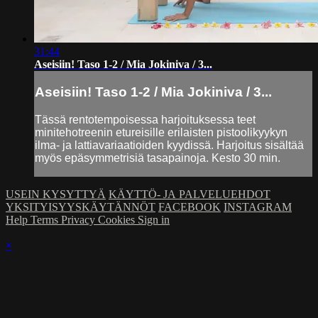
31:44
Aseisiin! Taso 1-2 / Mia Jokiniva / 3...
Aseisiin! Taso 1-2 / Mia Jokiniva / 3...
Tässä rentotempoisessa harjoituksessa teet
minitehotreenin etureisille erilaisten pistoolikyykyn
ilma- ja lattiavariaatioiden kyydissä. Harjoitus sisältää
myös epäsymmetrisiä tasapainoja. Kesto 30 min.
USEIN KYSYTTYÄ
KÄYTTÖ- JA PALVELUEHDOT
YKSITYISYYSKÄYTÄNNÖT
FACEBOOK
INSTAGRAM
Help
Terms
Privacy
Cookies
Sign in
×