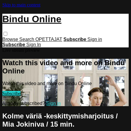
Skip to main content
Bindu Online
Browse
Search
OPETTAJAT
Subscribe
Sign in
Subscribe
Sign In
Live stream preview
Watch this video and more on Bindu
Online
Watch this video and more on Bindu Online
Subscribe
Already subscribed?
Sign in
Kolme väriä -keskittymisharjoitus /
Mia Jokiniva / 15 min.