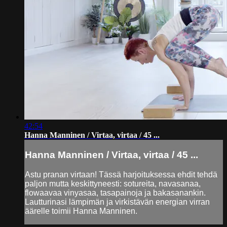
42:54
Hanna Manninen / Virtaa, virtaa / 45 ...
Hanna Manninen / Virtaa, virtaa / 45 ...
Astu pranan virtaan! Tässä harjoituksessa ehdit tehdä
paljon mutta keskittyneesti: sotureita, navasanaa,
flowaavaa vinyasaa, tasapainoja ja bakasanankin.
Lautturinasi lämpimän ja virkistävän energian virran
äärelle toimii Hanna Manninen.