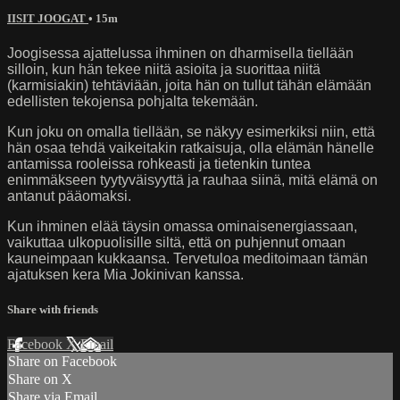
IISIT JOOGAT
• 15m
Joogisessa ajattelussa ihminen on dharmisella tiellään
silloin, kun hän tekee niitä asioita ja suorittaa niitä
(karmisiakin) tehtäviään, joita hän on tullut tähän elämään
edellisten tekojensa pohjalta tekemään.
Kun joku on omalla tiellään, se näkyy esimerkiksi niin, että
hän osaa tehdä vaikeitakin ratkaisuja, olla elämän hänelle
antamissa rooleissa rohkeasti ja tietenkin tuntea
enimmäkseen tyytyväisyyttä ja rauhaa siinä, mitä elämä on
antanut pääomaksi.
Kun ihminen elää täysin omassa ominaisenergiassaan,
vaikuttaa ulkopuolisille siltä, että on puhjennut omaan
kauneimpaan kukkaansa. Tervetuloa meditoimaan tämän
ajatuksen kera Mia Jokinivan kanssa.
Share with friends
Facebook
X
Email
Share on Facebook
Share on X
Share via Email