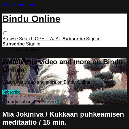
Skip to main content
Bindu Online
Browse
Search
OPETTAJAT
Subscribe
Sign in
Subscribe
Sign In
Live stream preview
Watch this video and more on Bindu
Online
Watch this video and more on Bindu Online
Subscribe
Already subscribed?
Sign in
Mia Jokiniva / Kukkaan puhkeamisen
meditaatio / 15 min.