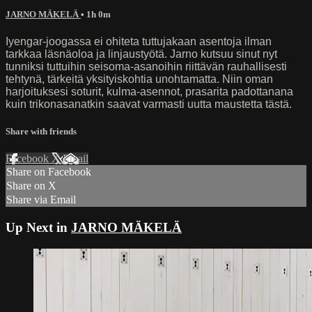
JARNO MÄKELÄ
• 1h 0m
Iyengar-joogassa ei ohiteta tuttujakaan asentoja ilman
tarkkaa läsnäoloa ja linjaustyötä. Jarno kutsuu sinut nyt
tunniksi tuttuihin seisoma-asanoihin riittävän rauhallisesti
tehtynä, tärkeitä yksityiskohtia unohtamatta. Niin oman
harjoituksesi soturit, kulma-asennot, prasarita padottanana
kuin trikonasanatkin saavat varmasti uutta maustetta tästä.
Share with friends
Facebook
X
Email
Share on Facebook
Share on X
Share via Email
Up Next in
JARNO MÄKELÄ