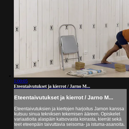
1:00:05
Eteentaivutukset ja kierrot / Jarno M...
Eteentaivutukset ja kierrot / Jarno M...
Eteentaivutuksien ja kiertojen harjoitus Jarnon kanssa
kutsuu sinua tekniksen tekemisen ääreen. Opiskelet
variaatioita alaspäin katsovasta koirasta, kierrät sekä
teet eteenpäin taivuttavia seisoma- ja istuma-asanoita.