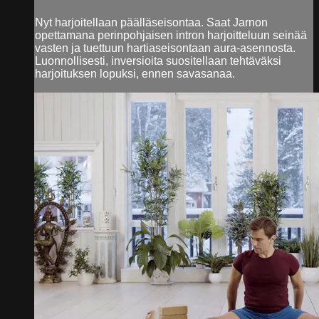
Nyt harjoitellaan päälläseisontaa. Saat Jarnon
opettamana perinpohjaisen intron harjoitteluun seinää
vasten ja tuettuun hartiaseisontaan aura-asennosta.
Luonnollisesti, inversioita suositellaan tehtäväksi
harjoituksen lopuksi, ennen savasanaa.