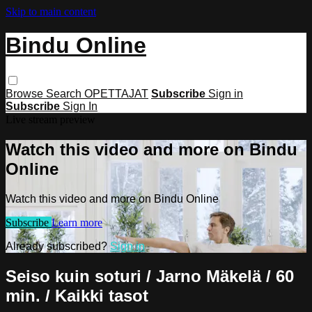
Skip to main content
Bindu Online
Browse
Search
OPETTAJAT
Subscribe
Sign in
Subscribe
Sign In
Live stream preview
Watch this video and more on Bindu
Online
Watch this video and more on Bindu Online
Subscribe
Learn more
Already subscribed?
Sign in
Seiso kuin soturi / Jarno Mäkelä / 60
min. / Kaikki tasot