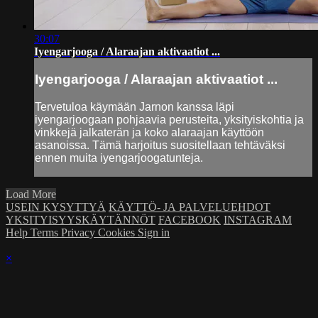
30:07
Iyengarjooga / Alaraajan aktivaatiot ...
Iyengarjooga / Alaraajan aktivaatiot ...
Tervetuloa käymään Jarnon kanssa läpi
iyengarjoogaan pohjaavia perusteita, yksityiskohtia ja
vinkkejä jalkaterän ja koko alaraajan käyttöön
asanoissa. Tämä harjoitus suositellaan tehtäväksi
ennen muita iyengarjoogatunteja.
Load More
USEIN KYSYTTYÄ
KÄYTTÖ- JA PALVELUEHDOT
YKSITYISYYSKÄYTÄNNÖT
FACEBOOK
INSTAGRAM
Help
Terms
Privacy
Cookies
Sign in
×