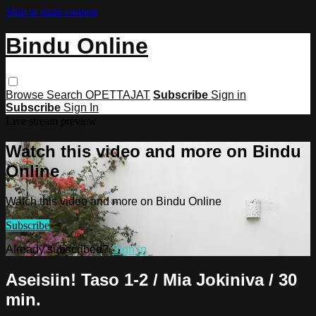
Skip to main content
Bindu Online
Browse
Search
OPETTAJAT
Subscribe
Sign in
Subscribe
Sign In
Live stream preview
Watch this video and more on Bindu
Online
Watch this video and more on Bindu Online
Subscribe
Already subscribed?
Sign in
Aseisiin! Taso 1-2 / Mia Jokiniva / 30
min.