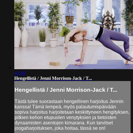
44:38
Hengellistä / Jenni Morrison-Jack / T...
Hengellistä / Jenni Morrison-Jack / T...
Tästä tulee suorastaan hengellinen harjoitus Jennin
kanssa! Tämä lempeä, myös palautumispäivään
sopiva harjoitus harjoitetaan keskittyneen hengityksen,
pitkien kehon etupuolen venytyksien ja tietoisten
dynaamisten asentojen kimarana. Kun tarvitset
joogaharjoituksen, joka hoitaa, tässä se on!