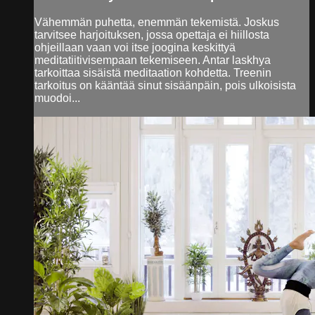
Vähemmän puhetta, enemmän tekemistä. Joskus
tarvitsee harjoituksen, jossa opettaja ei hiillosta
ohjeillaan vaan voi itse joogina keskittyä
meditatiitivisempaan tekemiseen. Antar laskhya
tarkoittaa sisäistä meditaation kohdetta. Treenin
tarkoitus on kääntää sinut sisäänpäin, pois ulkoisista
muodoi...