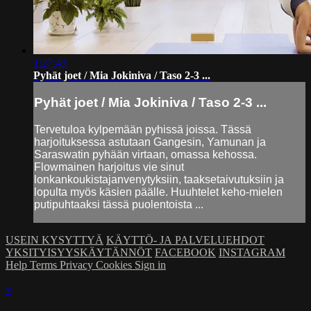
1:27:43
Pyhät joet / Mia Jokiniva / Taso 2-3 ...
Pyhät joet / Mia Jokiniva / Taso 2-3 ...
Tervetuloa kylpemään pyhissä joissa. Tässä
harjoituksessa astutaan Gangesin, Yamunan ja
Saraswatin pyhään virtaan, omassa kehossa.
Flowmainen harjoitus vie sinut
lonkankoukistajanvenytyksiin, taaksetaivutuksiin ja
lopulta myös käsien päälle. Huuhtelet keho-mielen
putipuhtaaksi tässä puolentoista ...
USEIN KYSYTTYÄ
KÄYTTÖ- JA PALVELUEHDOT
YKSITYISYYSKÄYTÄNNÖT
FACEBOOK
INSTAGRAM
Help
Terms
Privacy
Cookies
Sign in
×