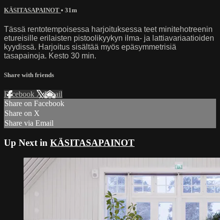
KÄSITASAPAINOT
• 31m
Tässä rentotempoisessa harjoituksessa teet minitehotreenin
etureisille erilaisten pistoolikyykyn ilma- ja lattiavariaatioiden
kyydissä. Harjoitus sisältää myös epäsymmetrisiä
tasapainoja. Kesto 30 min.
Share with friends
Facebook
X
Email
Share on Facebook
Share on X
Share via Email
Up Next in
KÄSITASAPAINOT