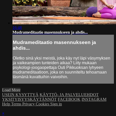
16:48
Mudrameditaatio masennukseen ja ahdis...
Mudrameditaatio masennukseen ja
ahdis...
Oletko sinä yksi meistä, joka käy nyt läpi väsymyksen
ja vaikeampien tunteiden aikaa? Liity mukaan
psykologi-joogaopettaja Outi Pikkuoksan lyhyeen
mudrameditaatioon, joka on suunniteltu tehoamaan
täsmänä kuvattuihin vaivoihin.
Load More
USEIN KYSYTTYÄ
KÄYTTÖ- JA PALVELUEHDOT
YKSITYISYYSKÄYTÄNNÖT
FACEBOOK
INSTAGRAM
Help
Terms
Privacy
Cookies
Sign in
×