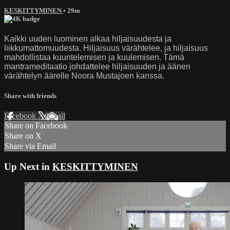
KESKITTYMINEN
• 29m
Kaikki uuden luominen alkaa hiljaisuudesta ja
liikkumattomuudesta. Hiljaisuus värähtelee, ja hiljaisuus
mahdollistaa kuuntelemisen ja kuulemisen. Tämä
mantrameditaatio johdattelee hiljaisuuden ja äänen
värähtelyn äärelle Noora Mustajoen kanssa.
Share with friends
Facebook
X
Email
Share on Facebook
Share on X
Share via Email
Up Next in
KESKITTYMINEN