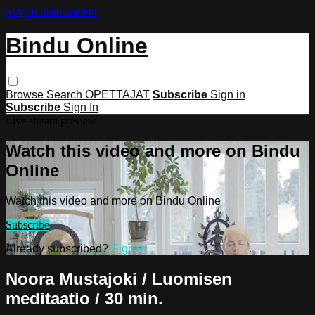
Skip to main content
Bindu Online
Browse
Search
OPETTAJAT
Subscribe
Sign in
Subscribe
Sign In
Live stream preview
Watch this video and more on Bindu
Online
Watch this video and more on Bindu Online
Subscribe
Already subscribed?
Sign in
Noora Mustajoki / Luomisen
meditaatio / 30 min.