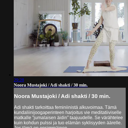
29:28
Noora Mustajoki / Adi shakti / 30 min.
Noora Mustajoki / Adi shakti / 30 min.
Adi shakti tarkoittaa feminiinistä alkuvoimaa. Tämä
kundaliinijoogaperinteen harjoitus vie meditatiiviselle
matkalle ”jumalaisen äidin” taajuudelle. Se värähtelee
kuin kohdun pulssi ja tuo elämän syklisyyden äärelle.
Jos tämä on ensimmäinen