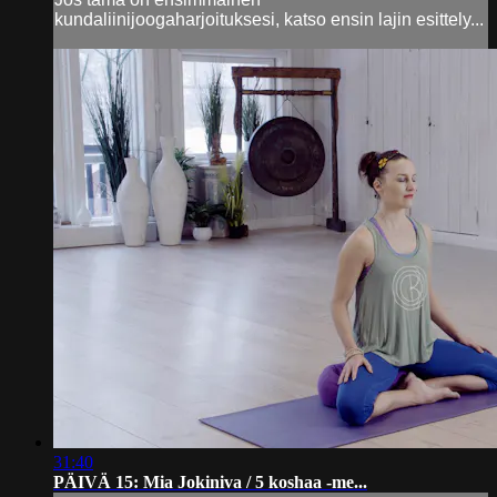
kundaliinijoogaharjoituksesi, katso ensin lajin esittely...
31:40
PÄIVÄ 15: Mia Jokiniva / 5 koshaa -me...