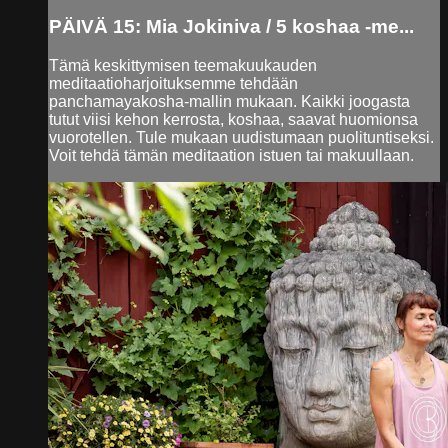
PÄIVÄ 15: Mia Jokiniva / 5 koshaa -me...
Tämä keskittymisen teemakuukauden
meditaatioharjoituksemme tehdään
panchamayakosha-mallin mukaan. Kaikki joogasta
tutut viisi kehon kerrosta, koshaa, saavat huomionsa
vuorotellen. Tule mukaan uudistumaan puolituntiseksi.
Voit tehdä tämän meditaation istuen tai makuullaan.