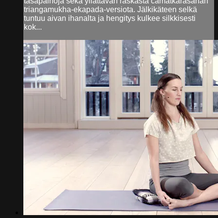
tasapainoja sekä yllättävän raskasta camatkarasanan
triangamukha-ekapada-versiota. Jälkikäteen selkä
tuntuu aivan ihanalta ja hengitys kulkee silkkisesti
kok...