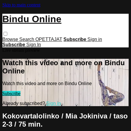
Skip to main content
Bindu Online
Browse
Search
OPETTAJAT
Subscribe
Sign in
Subscribe
Sign In
Live stream preview
Watch this video and more on Bindu
Online
Watch this video and more on Bindu Online
Subscribe
Already subscribed?
Sign in
Kokovartalolinko / Mia Jokiniva / taso
2-3 / 75 min.