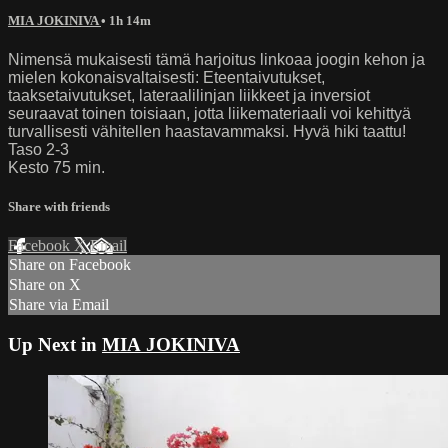
MIA JOKINIVA
• 1h 14m
Nimensä mukaisesti tämä harjoitus linkoaa joogin kehon ja
mielen kokonaisvaltaisesti: Eteentaivutukset,
taaksetaivutukset, lateraalilinjan liikkeet ja inversiot
seuraavat toinen toisiaan, jotta liikemateriaali voi kehittyä
turvallisesti vähitellen haastavammaksi. Hyvä hiki taattu!
Taso 2-3
Kesto 75 min.
Share with friends
Facebook
X
Email
Share on Facebook
Share on X
Share via Email
Up Next in
MIA JOKINIVA