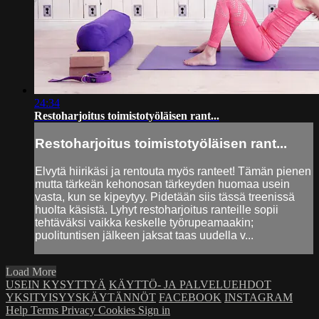
24:34
Restoharjoitus toimistotyöläisen rant...
Restoharjoitus toimistotyöläisen rant...
Elvytä hiirikäsi ja rentouta myös ranteet! Tämän pienen
mutta tärkeän kehonosan tärkeyden huomaa usein
vasta, kun se kipeytyy. Pidetään siis tässä treenissä
huolta käsistä. Lyhyt restoharjoitus ranteille sopii
tehtäväksi vaikka keskelle työrupeamaakin;
puolituntisen jälkeen jaksat taas uudella v...
Load More
USEIN KYSYTTYÄ
KÄYTTÖ- JA PALVELUEHDOT
YKSITYISYYSKÄYTÄNNÖT
FACEBOOK
INSTAGRAM
Help
Terms
Privacy
Cookies
Sign in