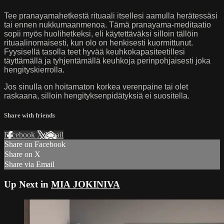
Tee pranayamahetkestä rituaali itsellesi aamulla herätessäsi
tai ennen nukkumaanmenoa. Tämä pranayama-meditaatio
sopii myös huolihetkeksi, eli käytettäväksi silloin tällöin
rituaalinomaisesti, kun olo on henkisesti kuormittunut.
Fyysisellä tasolla teet hyvää keuhkokapasiteetillesi
täyttämällä ja tyhjentämällä keuhkoja perinpohjaisesti joka
hengityskierrolla.
Jos sinulla on hoitamaton korkea verenpaine tai olet
raskaana, silloin hengityksenpidätyksiä ei suositella.
Share with friends
Facebook
X
Email
Share on Facebook
Share on X
Share via Email
Up Next in
MIA JOKINIVA