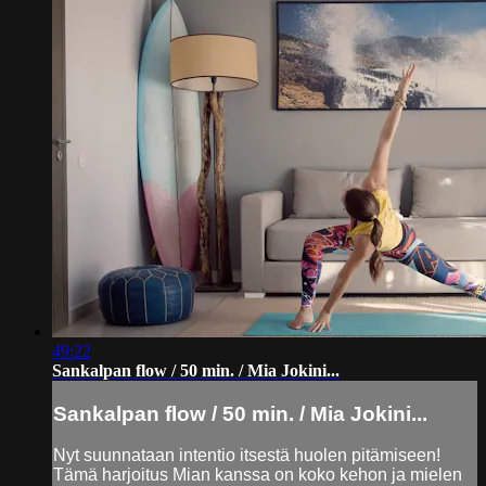
49:22
Sankalpan flow / 50 min. / Mia Jokini...
Sankalpan flow / 50 min. / Mia Jokini...
Nyt suunnataan intentio itsestä huolen pitämiseen!
Tämä harjoitus Mian kanssa on koko kehon ja mielen