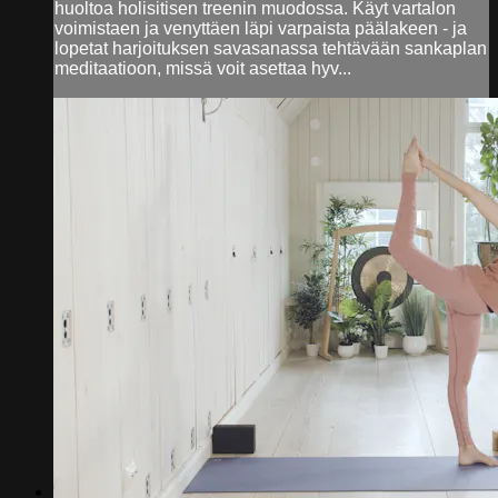
huoltoa holisitisen treenin muodossa. Käyt vartalon
voimistaen ja venyttäen läpi varpaista päälakeen - ja
lopetat harjoituksen savasanassa tehtävään sankaplan
meditaatioon, missä voit asettaa hyv...