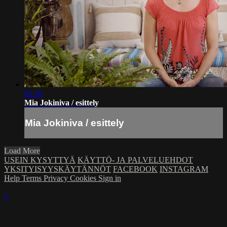
02:10
Mia Jokiniva / esittely
Mia Jokiniva / esittely
Load More
USEIN KYSYTTYÄ
KÄYTTÖ- JA PALVELUEHDOT
YKSITYISYYSKÄYTÄNNÖT
FACEBOOK
INSTAGRAM
Help
Terms
Privacy
Cookies
Sign in
×