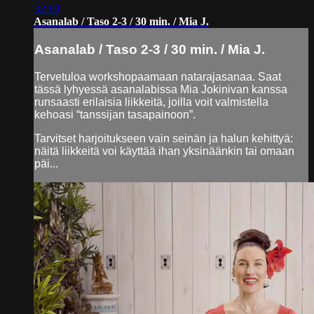
32:10
Asanalab / Taso 2-3 / 30 min. / Mia J.
Asanalab / Taso 2-3 / 30 min. / Mia J.
Tervetuloa workshopaamaan natarajasanaa. Saat
tässä lyhyessä asanalabissa Mia Jokinivan kanssa
runsaasti erilaisia liikkeitä, joilla voit valmistella
kehoasi “tanssijan tasapainoon”.
Tarvitset harjoitukseen vain seinän ja halun kehittyä:
näitä liikkeitä voi käyttää ihan yksinäänkin tai omaan
päi...