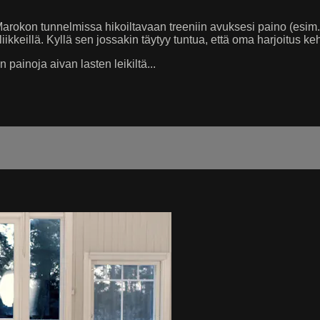
okon tunnelmissa hikoiltavaan treeniin avuksesi paino (esim. 5
liikkeillä. Kyllä sen jossakin täytyy tuntua, että oma harjoitus keh
painoja aivan lasten leikiltä...