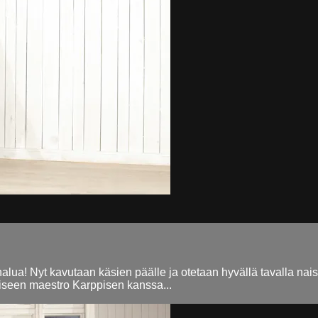
lyhalua! Nyt kavutaan käsien päälle ja otetaan hyvällä tavalla na
miseen maestro Karppisen kanssa...