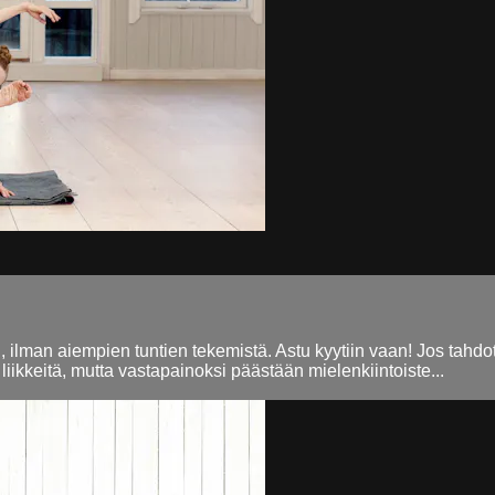
, ilman aiempien tuntien tekemistä. Astu kyytiin vaan! Jos tahdo
iikkeitä, mutta vastapainoksi päästään mielenkiintoiste...