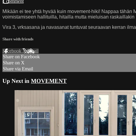
1 comment
Mikään ei tee yhtä hyvää kuin movement-hiki! Nappaa tähän Mar
voimistamiseen hallituilla, hitailla mutta mieluisan raskaillakin 
Vira 3, vrksasana ja navasanat tuntuvat seuraavan kerran ilman 
Share with friends
Facebook
X
Email
Share on Facebook
Share on X
Share via Email
Up Next in
MOVEMENT