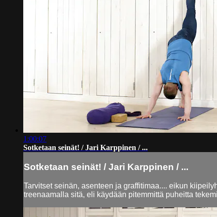
1:00:07
Sotketaan seinät! / Jari Karppinen / ...
Sotketaan seinät! / Jari Karppinen / ...
Tarvitset seinän, asenteen ja graffitimaa.... eikun kiipei
treenaamalla sitä, eli käydään pitemmittä puheitta teke