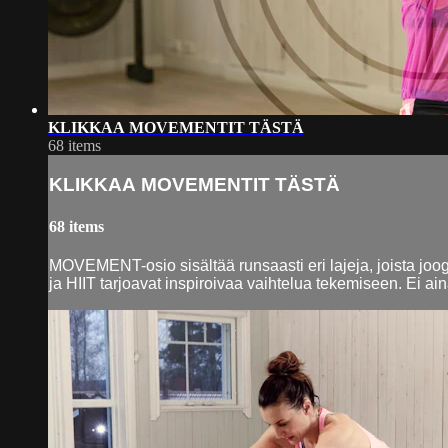
KLIKKAA MOVEMENTIT TÄSTÄ
68 items
KLIKKAA MOVEMENTIT TÄSTÄ
68 items
MOVEMENT-osio sisältää runsaasti eri lajeja, joista joogi
ja HIIT tarjoavat inspiroivaa vaihtelua tekemiseen. Ei ain