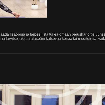
aada lisäoppia ja tarpeellista tukea omaan perusharjoitteluunsa. 
ina tarvitse jaksaa alaspäin katsovaa koiraa tai meditointia, vai