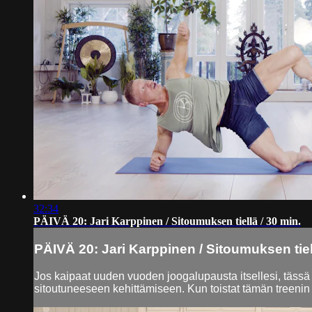
32:34
PÄIVÄ 20: Jari Karppinen / Sitoumuksen tiellä / 30 min.
PÄIVÄ 20: Jari Karppinen / Sitoumuksen tiell
Jos kaipaat uuden vuoden joogalupausta itsellesi, tässä 
sitoutuneeseen kehittämiseen. Kun toistat tämän treenin