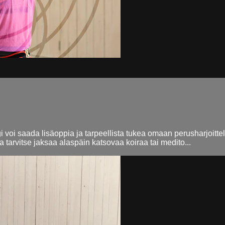
 voi saada lisäoppia ja tarpeellista tukea omaan perusharjoittelu
a tarvitse jaksaa alaspäin katsovaa koiraa tai medito...