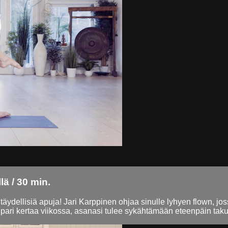
ä / 30 min.
täydellisiä apuja! Jari Karppinen ohjaa sinulle lyhyen flown, jo
 pari kertaa viikossa, asanasi tulee sykähtämään eteenpäin tak