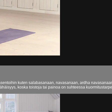
-asentoihin kuten salabasanaan, navasanaan, ardha navasanaan
äisyys, koska toistoja tai painoa on suhteessa kuormitustarpe