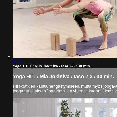
31:28
Yoga HIIT / Mia Jokiniva / taso 2-3 / 30 min.
Yoga HIIT / Mia Jokiniva / taso 2-3 / 30 min.
HIIT-pätkien kautta hengästymiseen, mutta myös jooga
joogaharjoituksen "ongelma" on yleensä kuormituksen väh