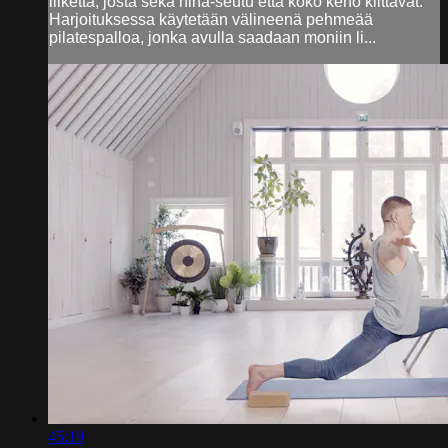
liikettä, josta sekä niha-seutu että koko keho kiittävät.
Harjoituksessa käytetään välineenä pehmeää
pilatespalloa, jonka avulla saadaan moniin li...
45:19