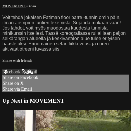
MOVEMENT
• 45m
Voit tehdä jokaisen Fatiman floor barre -tunnin omin päin,
ilman aiempien tuntien tekemistä. Sujahda mukaan vaan!
Jos tahdot, voit myös muodostaa kuudesta tunnista
minikurssin itsellesi. Tässä koreografiassa rullaillaan paljon
selkärangan alueella ja keskivartalon alue tulee erityisen
haastetuksi. Erinomainen selän liikkuvuus- ja coren
aktivaatiotreeni luvassa siis!
Share with friends
Facebook
X
Email
Share on Facebook
Share on X
Share via Email
Up Next in
MOVEMENT