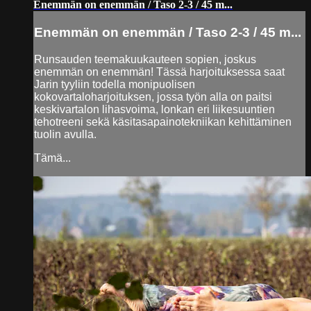
Enemmän on enemmän / Taso 2-3 / 45 m...
Enemmän on enemmän / Taso 2-3 / 45 m...
Runsauden teemakuukauteen sopien, joskus
enemmän on enemmän! Tässä harjoituksessa saat
Jarin tyyliin todella monipuolisen
kokovartaloharjoituksen, jossa työn alla on paitsi
keskivartalon lihasvoima, lonkan eri liikesuuntien
tehotreeni sekä käsitasapainotekniikan kehittäminen
tuolin avulla.
Tämä...