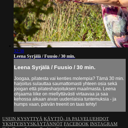
32:38
Leena Syrjälä / Fuusio / 30 min.
Leena Syrjälä / Fuusio / 30 min.
Joogaa, pilatesta vai kenties molempia? Tämä 30 min.
harjoitus sulauttaa saumattomasti yhteen osia sekä
joogan että pilatesharjoituksen maailmasta. Leena
ohjaama liike on miellyttävästi virtaavaa ja saa
kehossa aikaan aivan uudenlaisia tuntemuksia - ja
humps vaan, päivän treenit on taas tehty!
USEIN KYSYTTYÄ
KÄYTTÖ- JA PALVELUEHDOT
YKSITYISYYSKÄYTÄNNÖT
FACEBOOK
INSTAGRAM