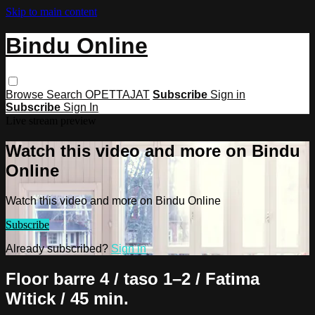
Skip to main content
Bindu Online
Browse
Search
OPETTAJAT
Subscribe
Sign in
Subscribe
Sign In
Live stream preview
Watch this video and more on Bindu
Online
Watch this video and more on Bindu Online
Subscribe
Already subscribed?
Sign in
Floor barre 4 / taso 1–2 / Fatima
Witick / 45 min.