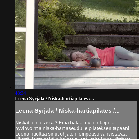
48:34
Leena Syrjälä / Niska-hartiapilates /...
Leena Syrjälä / Niska-hartiapilates /...
Niskat juntturassa? Eipä hätää, nyt on tarjolla
hyvinvointia niska-hartiaseudulle pilateksen tapaan!
Leena huoltaa sinut ohjaten lempeästi vahvistavaa