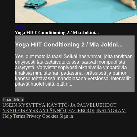
29:22
Yoga HIIT Conditioning 2 / Mia Jokini...
Yoga HIIT Conditioning 2 / Mia Jokini...
Yes, olet matolla taas! Selkälihasryhmät, joita tarvitaan
erityisesti taaksetaivutuksissa, saavat monipuolista
ärsytystä. Vahvistat sopivasti olkaniveliä ympäröiviä
lihaksia mm. uttanan padasana -prässissä ja painon
kanssa tehtävässä mandalasana-versiossa. Intervallit
pitävät huolet siitä, että n...
Load More
USEIN KYSYTTYÄ
KÄYTTÖ- JA PALVELUEHDOT
YKSITYISYYSKÄYTÄNNÖT
FACEBOOK
INSTAGRAM
Help
Terms
Privacy
Cookies
Sign in
×