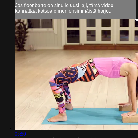
Jos floor barre on sinulle uusi laji, tämä video
kannattaa katsoa ennen ensimmäistä harjo...
03:50