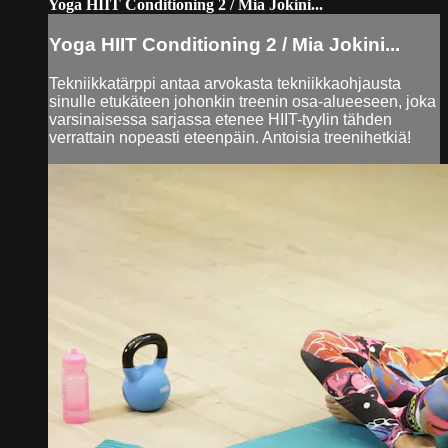
Yoga HIIT Conditioning 2 / Mia Jokini...
Yoga HIIT Conditioning 2 / Mia Jokini...
Tekniikkatärppi antaa arvokasta tekniikkaohjausta
sinulle etukäteen johonkin treenin osa-alueeseen, joka
varsinaisessa sarjassa etenee HIIT-tyylin tähden
verrattain nopeasti eteenpäin. Antoisia treenihetkiä!