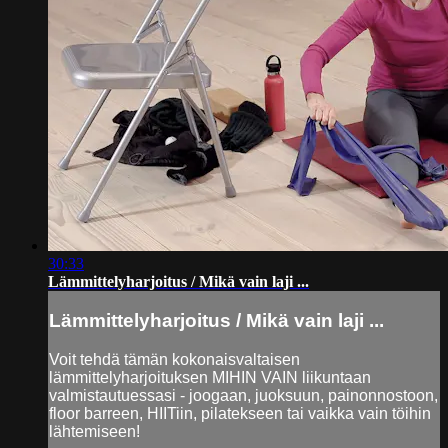
30:33
Lämmittelyharjoitus / Mikä vain laji ...
Lämmittelyharjoitus / Mikä vain laji ...
Voit tehdä tämän kokonaisvaltaisen
lämmittelyharjoituksen MIHIN VAIN liikuntaan
valmistautuessasi - joogaan, juoksuun, painonnostoon,
floor barreen, HIITiin, pilatekseen tai vaikka vain töihin
lähtemiseen!