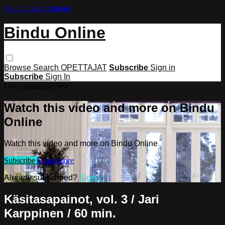
Skip to main content
Bindu Online
Browse
Search
OPETTAJAT
Subscribe
Sign in
Subscribe
Sign In
Live stream preview
Watch this video and more on Bindu
Online
Watch this video and more on Bindu Online
Subscribe
Learn more
Already subscribed?
Sign in
Käsitasapainot, vol. 3 / Jari
Karppinen / 60 min.