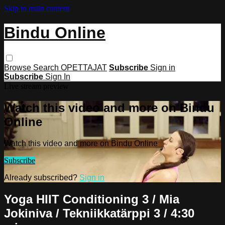
Skip to main content
Bindu Online
Browse
Search
OPETTAJAT
Subscribe
Sign in
Subscribe
Sign In
Live stream preview
Watch this video and more on Bindu
Online
Watch this video and more on Bindu Online
Subscribe
Already subscribed?
Sign in
Yoga HIIT Conditioning 3 / Mia
Jokiniva / Tekniikkatärppi 3 / 4:30