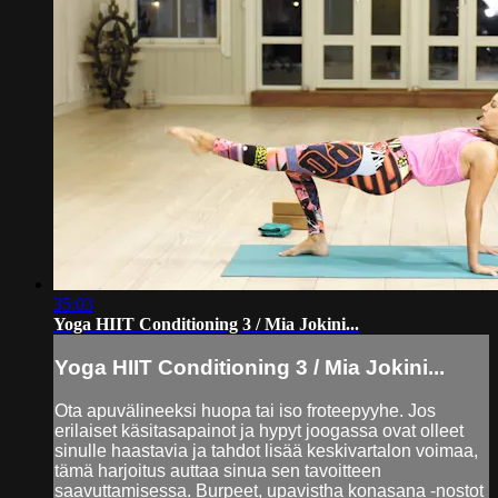
35:03
Yoga HIIT Conditioning 3 / Mia Jokini...
Yoga HIIT Conditioning 3 / Mia Jokini...
Ota apuvälineeksi huopa tai iso froteepyyhe. Jos
erilaiset käsitasapainot ja hypyt joogassa ovat olleet
sinulle haastavia ja tahdot lisää keskivartalon voimaa,
tämä harjoitus auttaa sinua sen tavoitteen
saavuttamisessa. Burpeet, upavistha konasana -nostot