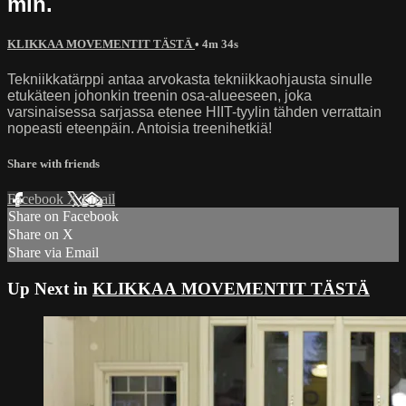
min.
KLIKKAA MOVEMENTIT TÄSTÄ
• 4m 34s
Tekniikkatärppi antaa arvokasta tekniikkaohjausta sinulle
etukäteen johonkin treenin osa-alueeseen, joka
varsinaisessa sarjassa etenee HIIT-tyylin tähden verrattain
nopeasti eteenpäin. Antoisia treenihetkiä!
Share with friends
Facebook
X
Email
Share on Facebook
Share on X
Share via Email
Up Next in
KLIKKAA MOVEMENTIT TÄSTÄ