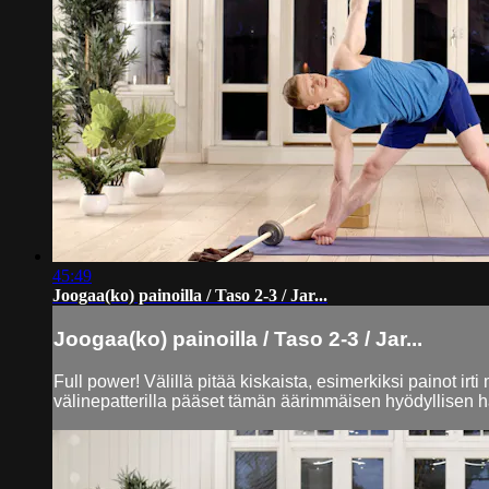
45:49
Joogaa(ko) painoilla / Taso 2-3 / Jar...
Joogaa(ko) painoilla / Taso 2-3 / Jar...
Full power! Välillä pitää kiskaista, esimerkiksi painot irt
välinepatterilla pääset tämän äärimmäisen hyödyllisen har