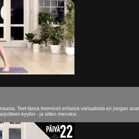
i maasta. Teet tässä treenissä erilaisia variaatioita eri joogan a
joitteen kyytiin - ja sitten menoksi.