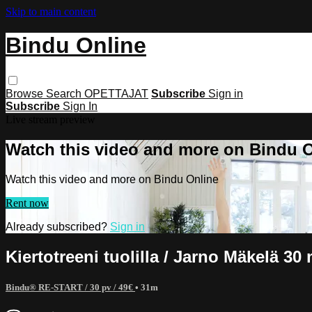
Skip to main content
Bindu Online
Browse
Search
OPETTAJAT
Subscribe
Sign in
Subscribe
Sign In
Live stream preview
Watch this video and more on Bindu 
Watch this video and more on Bindu Online
Rent now
Already subscribed?
Sign in
Kiertotreeni tuolilla / Jarno Mäkelä 30 
Bindu® RE-START / 30 pv / 49€
• 31m