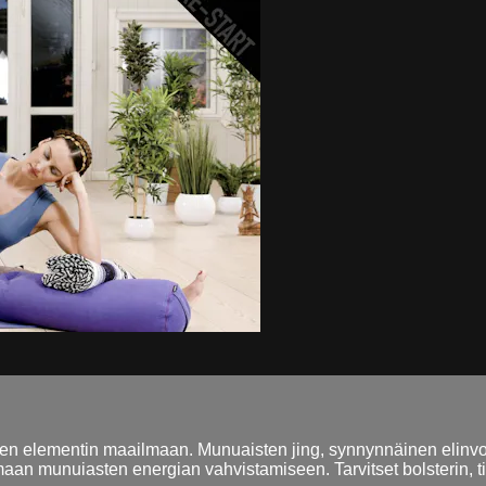
den elementin maailmaan. Munuaisten jing, synnynnäinen elinvoi
 munuiasten energian vahvistamiseen. Tarvitset bolsterin, tiili