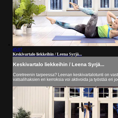
45:07
Keskivartalo liekkeihin / Leena Syrjä...
Keskivartalo liekkeihin / Leena Syrjä...
Coretreenin tarpeessa? Leenan keskivartalotunti on vas
vatsalihaksien eri kerroksia voi aktivoida ja työstää eri j