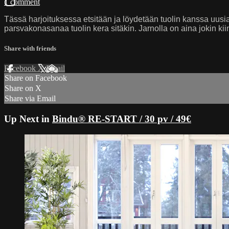
1 comment
Tässä harjoituksessa etsitään ja löydetään tuolin kanssa uusia
parsvakonasanaa tuolin kera sitäkin. Jarnolla on aina jokin kiin
Share with friends
Facebook
X
Email
Share on Facebook
Share on X
Share via Email
Up Next in
Bindu® RE-START / 30 pv / 49€