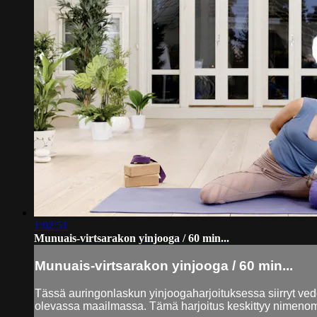
1:02:51
Munuais-virtsarakon yinjooga / 60 min...
Munuais-virtsarakon yinjooga / 60 min...
Tässä auringonlaskun yinjoogaharjoituksessa siirryt ve
olevassa maailmassa. Tämä harjoitus keskittyy nimenomaan