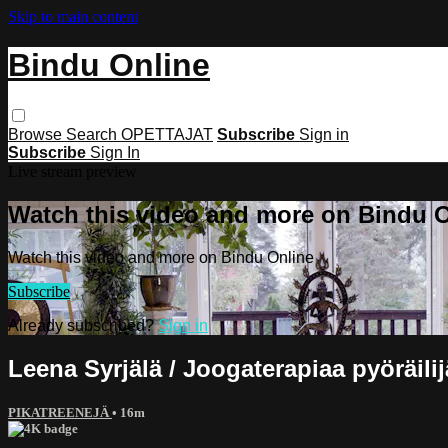
Skip to main content
Bindu Online
Browse
Search
OPETTAJAT
Subscribe
Sign in
Subscribe
Sign In
Live stream preview
Watch this video and more on Bindu 
Watch this video and more on Bindu Online
Subscribe
Already subscribed?
Sign in
Leena Syrjälä / Joogaterapiaa pyöräilij
PIKATREENEJÄ
• 16m