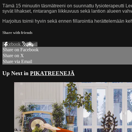
Tämä 15 minuutin täsmätreeni on suunnattu fysioterapeutti Lee
syvät lihakset, rintarangan liikkuvuus sekä lantion alueen vah
Harjoitus toimii hyvin sekä ennen fillarointia herättelemään ke
Share with friends
Facebook
X
Email
Share on Facebook
Share on X
Share via Email
Up Next in
PIKATREENEJÄ