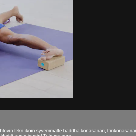
kiehtovin tekniikoin syvemmälle baddha konasanan, trinkonasanan