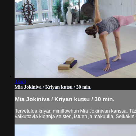
33:43
Mia Jokiniva / Kriyan kutsu / 30 min.
Mia Jokiniva / Kriyan kutsu / 30 min.
Tervetuloa kriyan miniflowhun Mia Jokinivan kanssa. Täs
vaikuttavia kiertoja seisten, istuen ja makuulla. Selkäkin 