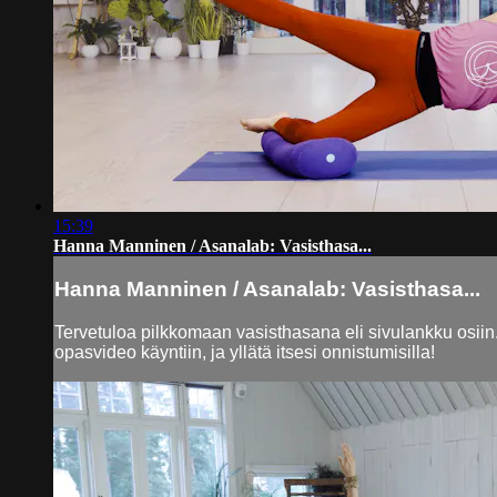
15:39
Hanna Manninen / Asanalab: Vasisthasa...
Hanna Manninen / Asanalab: Vasisthasa...
Tervetuloa pilkkomaan vasisthasana eli sivulankku osiin
opasvideo käyntiin, ja yllätä itsesi onnistumisilla!