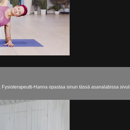
. Fysioterapeutti-Hanna opastaa sinun tässä asanalabissa sivu