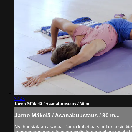
32:43
Jarno Mäkelä / Asanabuustaus / 30 m...
Jarno Mäkelä / Asanabuustaus / 30 m...
Nyt buustataan asanaa: Jarno kuljettaa sinut erilaisin 