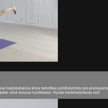
sä harjoituksessa kriya tarkoittaa puhdistumista pre-pranayama
tulee siinä sivussa huolletuksi. Hyvää kiertoharjoitusta siis!