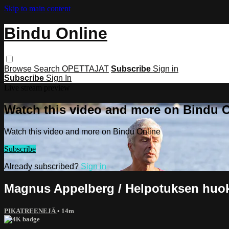
Skip to main content
Bindu Online
Browse
Search
OPETTAJAT
Subscribe
Sign in
Subscribe
Sign In
Live stream preview
Watch this video and more on Bindu 
Watch this video and more on Bindu Online
Subscribe
Already subscribed?
Sign in
Magnus Appelberg / Helpotuksen huok
PIKATREENEJÄ
• 14m