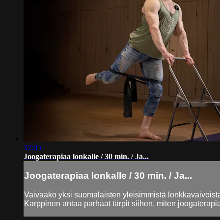
32:05
Joogaterapiaa lonkalle / 30 min. / Ja...
Joogaterapiaa lonkalle / 30 min. / Ja...
Vaivaako yksi suomalaisten yleisimmistä lonkkavaivoista, 
Karppinen antaa parhaat tärpit siihen, miten joogaterapia