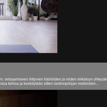
mm. virtsaamiseen liittyvien häiriöiden ja niiden ehkäisyn yhtey
ssa kehoa ja keskitytään sitten lantionpohjan motoristen...