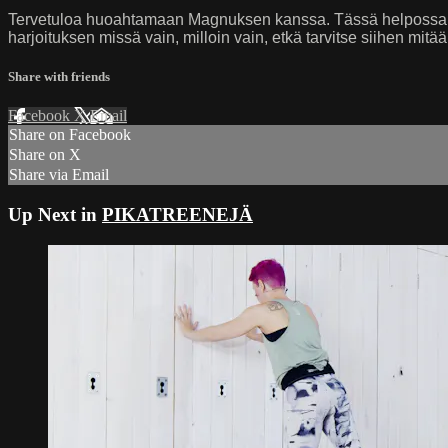
Tervetuloa huoahtamaan Magnuksen kanssa. Tässä helpossa pra
harjoituksen missä vain, milloin vain, etkä tarvitse siihen mitää
Share with friends
Facebook
X
Email
Share on Facebook
Share on X
Share via Email
Up Next in
PIKATREENEJÄ