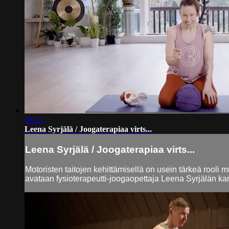
16:23
Leena Syrjälä / Joogaterapiaa virts...
Leena Syrjälä / Joogaterapiaa virts...
Motoristen taitojen kehittämisellä on usein tärkeä rooli 
avataan fysioterapeutti-joogaopettaja Leena Syrjälän kan