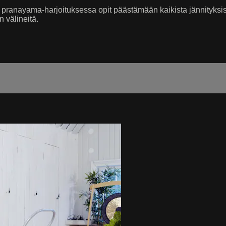
nayama-harjoituksessa opit päästämään kaikista jännityksistäs
n välineitä.