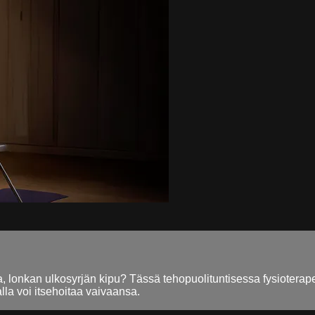
lonkan ulkosyrjän kipu? Tässä tehopuolituntisessa fysioterapeutt
lla voi itsehoitaa vaivaansa.