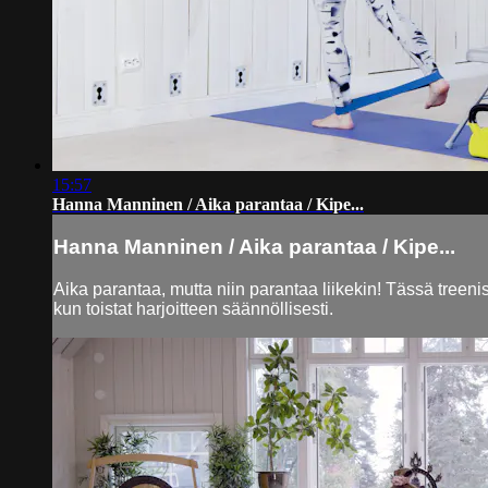
15:57
Hanna Manninen / Aika parantaa / Kipe...
Hanna Manninen / Aika parantaa / Kipe...
Aika parantaa, mutta niin parantaa liikekin! Tässä treeni
kun toistat harjoitteen säännöllisesti.