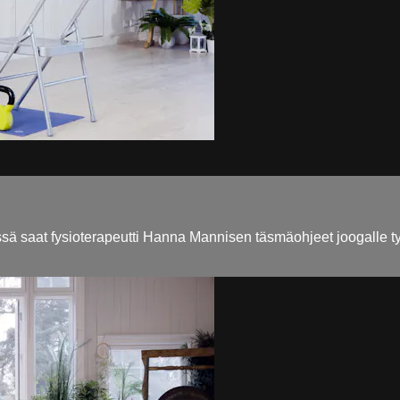
ssä saat fysioterapeutti Hanna Mannisen täsmäohjeet joogalle tyyp