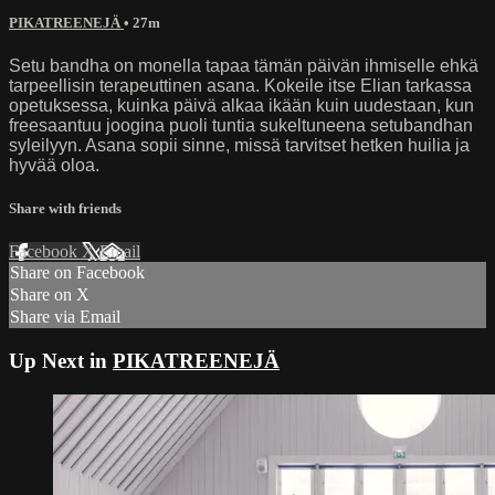
PIKATREENEJÄ
• 27m
Setu bandha on monella tapaa tämän päivän ihmiselle ehkä
tarpeellisin terapeuttinen asana. Kokeile itse Elian tarkassa
opetuksessa, kuinka päivä alkaa ikään kuin uudestaan, kun
freesaantuu joogina puoli tuntia sukeltuneena setubandhan
syleilyyn. Asana sopii sinne, missä tarvitset hetken huilia ja
hyvää oloa.
Share with friends
Facebook
X
Email
Share on Facebook
Share on X
Share via Email
Up Next in
PIKATREENEJÄ