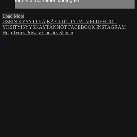
tunnettu asanoiden kuningas!
Load More
USEIN KYSYTTYÄ
KÄYTTÖ- JA PALVELUEHDOT
YKSITYISYYSKÄYTÄNNÖT
FACEBOOK
INSTAGRAM
Help
Terms
Privacy
Cookies
Sign in
×