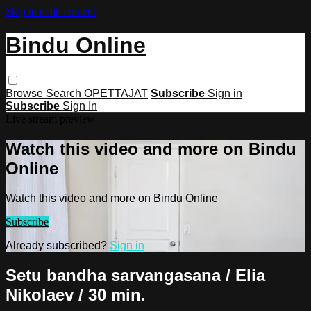
Skip to main content
Bindu Online
Browse
Search
OPETTAJAT
Subscribe
Sign in
Subscribe
Sign In
Live stream preview
Watch this video and more on Bindu
Online
Watch this video and more on Bindu Online
Subscribe
Already subscribed?
Sign in
Setu bandha sarvangasana / Elia
Nikolaev / 30 min.