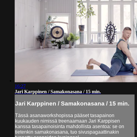
16:27
Jari Karppinen / Samakonasana / 15 min.
Jari Karppinen / Samakonasana / 15 min.
Tässä asanaworkshopissa pääset tasapainon
kuukauden nimissä treenaamaan Jari Karppisen
kanssa tasapainoisinta mahdollista asentoa: se on
tietenkin samakonasana, tuo sivuspagaattinakin