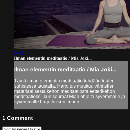
20:15
Ilman elementin meditaatio / Mia Joki...
Ilman elementin meditaatio / Mia Joki...
Tämä ilman elementin meditaatio tehdään tuulen
suhistessa taustalla. Harjoitus muuttuu vähitellen
materiaalisesta kehon meditaatiosta eetterikehon
meditaatioksi, kun seuraat Mian ohjeita syvemmälle ja
syvemmälle harjoituksen imuun.
1
Comment