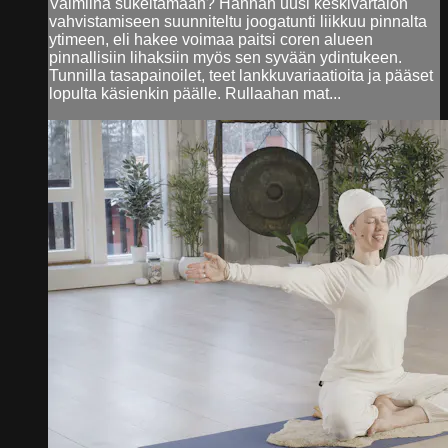
Valmiina sukeltamaan? Hannan uusi keskivartalon
vahvistamiseen suunniteltu joogatunti liikkuu pinnalta
ytimeen, eli hakee voimaa paitsi coren alueen
pinnallisiin lihaksiin myös sen syvään ydintukeen.
Tunnilla tasapainoilet, teet lankkuvariaatioita ja pääset
lopulta käsienkin päälle. Rullaahan mat...