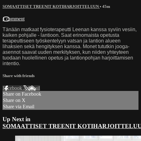
SOMAATTISET TREENIT KOTIHARJOITTELUUN
• 45m
1 comment
Tänään matkaat fysioterapeutti Leenan kanssa syviin vesiin,
kaiken pohjalle - lantioon. Saat erinomaista opetusta
terapeuttiseen työskentelyyn vatsan ja lantion alueen
lihaksien sekä hengityksen kanssa. Monet tututkin jooga-
asennot saavat uuden merkityksen, kun niiden yhteyteen
tuodaan huolellinen opetus ja lantionpohjan harjoittamisen
intentio.
Share with friends
Facebook
X
Email
Share on Facebook
Share on X
Share via Email
Up Next in
SOMAATTISET TREENIT KOTIHARJOITTELU