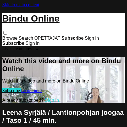
Skip to main content
Bindu Online
Browse
Search
OPETTAJAT
Subscribe
Sign in
Subscribe
Sign In
Live stream preview
Watch this video and more on Bindu
Online
Watch this video and more on Bindu Online
Subscribe
Learn more
Already subscribed?
Sign in
Leena Syrjälä / Lantionpohjan joogaa
/ Taso 1 / 45 min.