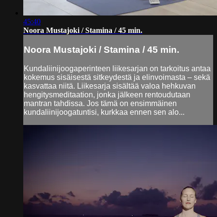
45:40
Noora Mustajoki / Stamina / 45 min.
Noora Mustajoki / Stamina / 45 min.
Kundaliinijoogaperinteen liikesarjan on tarkoitus antaa
kokemus sisäisestä sitkeydestä ja elinvoimasta – sekä
kasvattaa niitä. Liikesarja sisältää valoa hehkuvan
hengitysmeditaation, jonka jälkeen rentoudutaan
mantran tahdissa. Jos tämä on ensimmäinen
kundaliinijoogatuntisi, kurkkaa ennen sen alo...