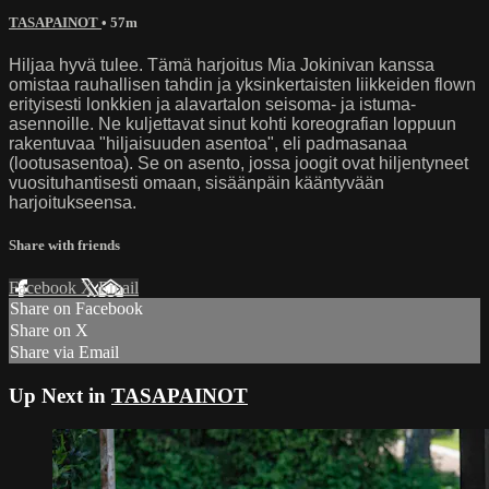
TASAPAINOT
• 57m
Hiljaa hyvä tulee. Tämä harjoitus Mia Jokinivan kanssa
omistaa rauhallisen tahdin ja yksinkertaisten liikkeiden flown
erityisesti lonkkien ja alavartalon seisoma- ja istuma-
asennoille. Ne kuljettavat sinut kohti koreografian loppuun
rakentuvaa "hiljaisuuden asentoa", eli padmasanaa
(lootusasentoa). Se on asento, jossa joogit ovat hiljentyneet
vuosituhantisesti omaan, sisäänpäin kääntyvään
harjoitukseensa.
Share with friends
Facebook
X
Email
Share on Facebook
Share on X
Share via Email
Up Next in
TASAPAINOT