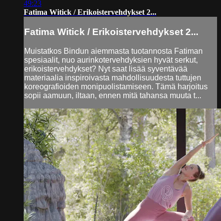
49:23
Fatima Witick / Erikoistervehdykset 2...
Fatima Witick / Erikoistervehdykset 2...
Muistatkos Bindun aiemmasta tuotannosta Fatiman
spesiaalit, nuo aurinkotervehdyksien hyvät serkut,
erikoistervehdykset? Nyt saat lisää syventävää
materiaalia inspiroivasta mahdollisuudesta tuttujen
koreografioiden monipuolistamiseen. Tämä harjoitus
sopii aamuun, iltaan, ennen mitä tahansa muuta t...