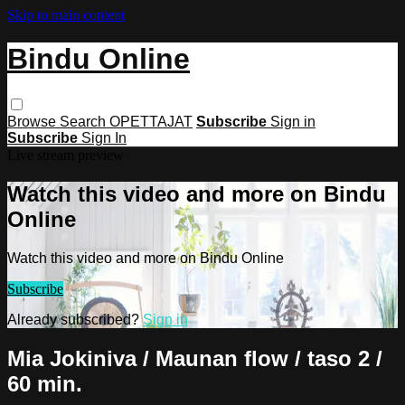
Skip to main content
Bindu Online
Browse
Search
OPETTAJAT
Subscribe
Sign in
Subscribe
Sign In
Live stream preview
Watch this video and more on Bindu
Online
Watch this video and more on Bindu Online
Subscribe
Already subscribed?
Sign in
Mia Jokiniva / Maunan flow / taso 2 /
60 min.