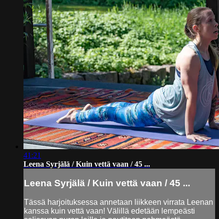
41:21
Leena Syrjälä / Kuin vettä vaan / 45 ...
Leena Syrjälä / Kuin vettä vaan / 45 ...
Tässä harjoituksessa annetaan liikkeen virrata Leenan
kanssa kuin vettä vaan! Välillä edetään lempeästi