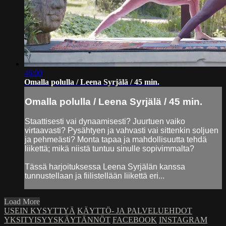
46:00
Omalla polulla / Leena Syrjälä / 45 min.
Omalla polulla / Leena Syrjälä / 45 min.
Staattisesti vai dynaamisesti? Juurtuen vaiko
virtaavasti? Pysähtyen ja vahvasti vai sittenkin soljuen
ja pehmeästi? Monta tapaa ja mahdollisuutta tehdä
liikettä; mikä niistä tuntuu sinulle sopivimmalta?
Tässä harjoituksessa Leena Syrjälän kanssa
tunnustellaan ja fiilistellään liikettä eri...
Load More
USEIN KYSYTTYÄ
KÄYTTÖ- JA PALVELUEHDOT
YKSITYISYYSKÄYTÄNNÖT
FACEBOOK
INSTAGRAM