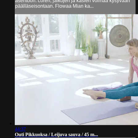
asentoon: coren, jalkojen ja käsien voimaa kysyvään
päälläseisontaan. Flowaa Mian ka...
44:37
Outi Pikkuoksa / Leijuva sauva / 45 m...