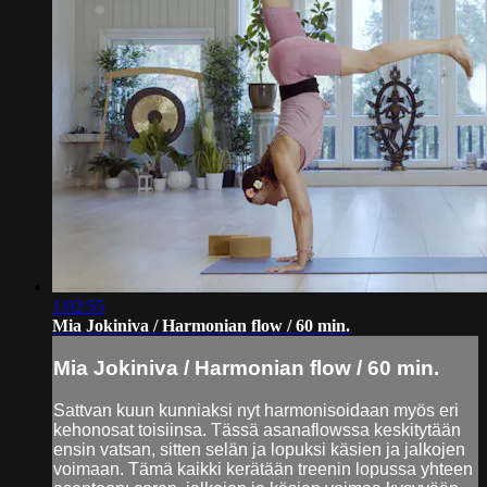
1:02:55
Mia Jokiniva / Harmonian flow / 60 min.
Mia Jokiniva / Harmonian flow / 60 min.
Sattvan kuun kunniaksi nyt harmonisoidaan myös eri
kehonosat toisiinsa. Tässä asanaflowssa keskitytään
ensin vatsan, sitten selän ja lopuksi käsien ja jalkojen
voimaan. Tämä kaikki kerätään treenin lopussa yhteen