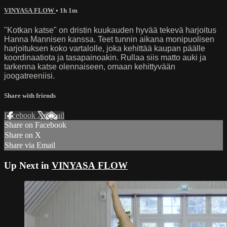
VINYASA FLOW
• 1h 1m
"Kotkan katse" on dristin kuukauden hyvää tekevä harjoitus
Hanna Mannisen kanssa. Teet tunnin aikana monipuolisen
harjoituksen koko vartalolle, joka kehittää kaupan päälle
koordinaatiota ja tasapainoakin. Rullaa siis matto auki ja
tarkenna katse olennaiseen, omaan kehittyvään
joogatreeniisi.
Share with friends
Facebook
X
Email
Share on Facebook
Share on X
Share via Email
Up Next in
VINYASA FLOW