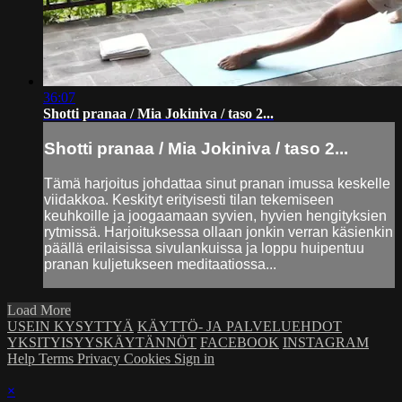
36:07
Shotti pranaa / Mia Jokiniva / taso 2...
Shotti pranaa / Mia Jokiniva / taso 2...
Tämä harjoitus johdattaa sinut pranan imussa keskelle
viidakkoa. Keskityt erityisesti tilan tekemiseen
keuhkoille ja joogaamaan syvien, hyvien hengityksien
rytmissä. Harjoituksessa ollaan jonkin verran käsienkin
päällä erilaisissa sivulankuissa ja loppu huipentuu
pranan kuljetukseen meditaatiossa...
Load More
USEIN KYSYTTYÄ
KÄYTTÖ- JA PALVELUEHDOT
YKSITYISYYSKÄYTÄNNÖT
FACEBOOK
INSTAGRAM
Help
Terms
Privacy
Cookies
Sign in
×