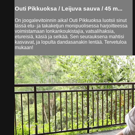
Outi Pikkuoksa / Leijuva sauva / 45 m...
On joogalevitoinnin aika! Outi Pikkuoksa luotsii sinut
tässä etu- ja takaketjun monipuolisessa harjoitteessa
voimistamaan lonkankoukistajia, vatsalihaksia,
etureisiä, käsiä ja selkää. Sen seurauksena mahtisi
kasvavat, ja lopulta dandasanakin lentää. Tervetuloa
mukaan!