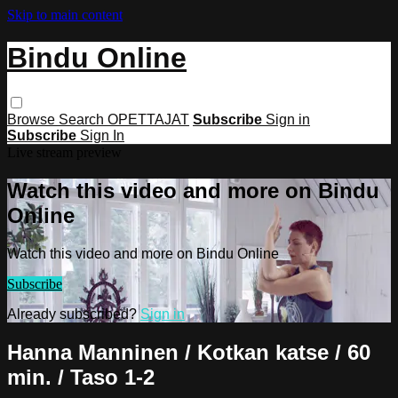
Skip to main content
Bindu Online
Browse
Search
OPETTAJAT
Subscribe
Sign in
Subscribe
Sign In
Live stream preview
Watch this video and more on Bindu
Online
Watch this video and more on Bindu Online
Subscribe
Already subscribed?
Sign in
Hanna Manninen / Kotkan katse / 60
min. / Taso 1-2