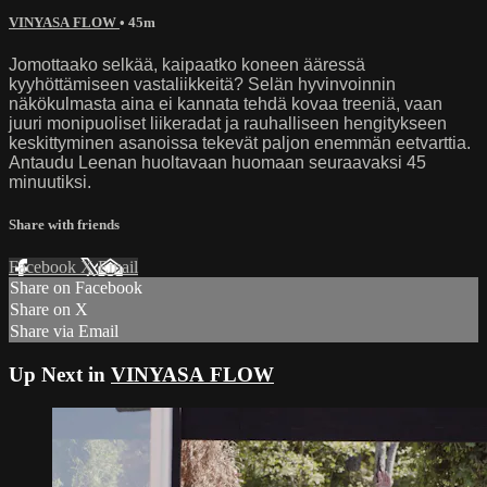
VINYASA FLOW
• 45m
Jomottaako selkää, kaipaatko koneen ääressä
kyyhöttämiseen vastaliikkeitä? Selän hyvinvoinnin
näkökulmasta aina ei kannata tehdä kovaa treeniä, vaan
juuri monipuoliset liikeradat ja rauhalliseen hengitykseen
keskittyminen asanoissa tekevät paljon enemmän eetvarttia.
Antaudu Leenan huoltavaan huomaan seuraavaksi 45
minuutiksi.
Share with friends
Facebook
X
Email
Share on Facebook
Share on X
Share via Email
Up Next in
VINYASA FLOW