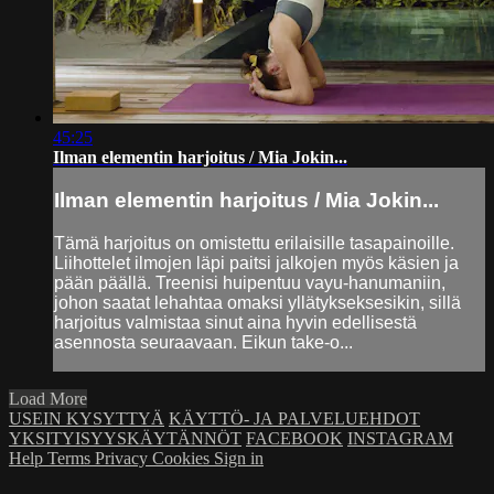
45:25
Ilman elementin harjoitus / Mia Jokin...
Ilman elementin harjoitus / Mia Jokin...
Tämä harjoitus on omistettu erilaisille tasapainoille.
Liihottelet ilmojen läpi paitsi jalkojen myös käsien ja
pään päällä. Treenisi huipentuu vayu-hanumaniin,
johon saatat lehahtaa omaksi yllätykseksesikin, sillä
harjoitus valmistaa sinut aina hyvin edellisestä
asennosta seuraavaan. Eikun take-o...
Load More
USEIN KYSYTTYÄ
KÄYTTÖ- JA PALVELUEHDOT
YKSITYISYYSKÄYTÄNNÖT
FACEBOOK
INSTAGRAM
Help
Terms
Privacy
Cookies
Sign in