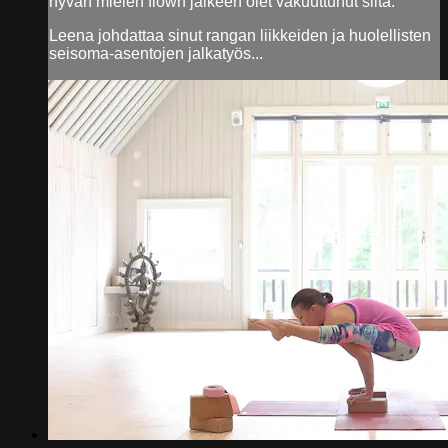
hyvän mielen flown jälkeen olet vakuuttunut siitä.
Leena johdattaa sinut rangan liikkeiden ja huolellisten
seisoma-asentojen jalkatyös...