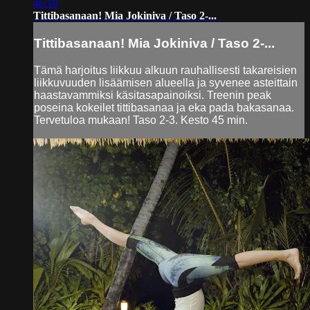
46:10
Tittibasanaan! Mia Jokiniva / Taso 2-...
Tittibasanaan! Mia Jokiniva / Taso 2-...
Tämä harjoitus liikkuu alkuun rauhallisesti takareisien
liikkuvuuden lisäämisen alueella ja syvenee asteittain
haastavammiksi käsitasapainoiksi. Treenin peak
poseina kokeilet tittibasanaa ja eka pada bakasanaa.
Tervetuloa mukaan! Taso 2-3. Kesto 45 min.