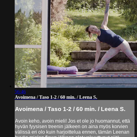
56:46
Avoimena / Taso 1-2 / 60 min. / Leena S.
Avoimena / Taso 1-2 / 60 min. / Leena S.
Avoin keho, avoin mieli! Jos et ole jo huomannut, että
hyvän fyysisen treenin jälkeen on aina myös korvien
välissä eri olo kuin harjoittelua ennen, tämän Leenan