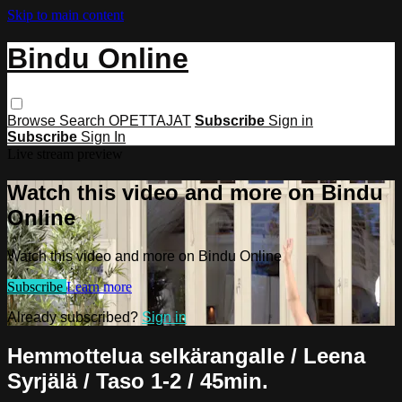
Skip to main content
Bindu Online
Browse
Search
OPETTAJAT
Subscribe
Sign in
Subscribe
Sign In
Live stream preview
Watch this video and more on Bindu
Online
Watch this video and more on Bindu Online
Subscribe
Learn more
Already subscribed?
Sign in
Hemmottelua selkärangalle / Leena
Syrjälä / Taso 1-2 / 45min.