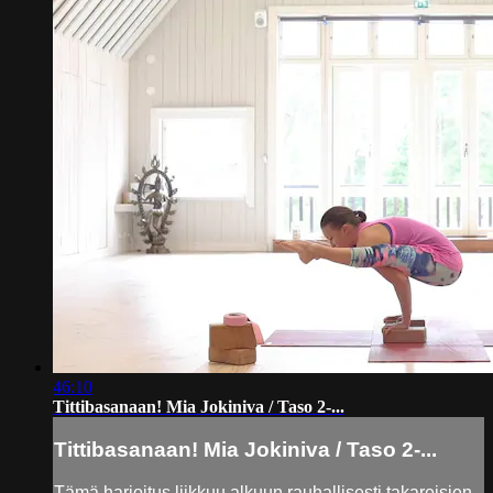
46:10
Tittibasanaan! Mia Jokiniva / Taso 2-...
Tittibasanaan! Mia Jokiniva / Taso 2-...
Tämä harjoitus liikkuu alkuun rauhallisesti takareisien