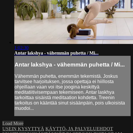
1:02:30
Antar lakshya - vähemmän puhetta / Mi...
Antar lakshya - vähemmän puhetta / Mi...
Vähemmän puhetta, enemmän tekemistä. Joskus
tarvitsee harjoituksen, jossa opettaja ei hiillosta
ohjeillaan vaan voi itse joogina keskittyä
meditatiitivisempaan tekemiseen. Antar laskhya
tarkoittaa sisäistä meditaation kohdetta. Treenin
tarkoitus on kääntää sinut sisäänpäin, pois ulkoisista
muodoi...
Load More
USEIN KYSYTTYÄ
KÄYTTÖ- JA PALVELUEHDOT