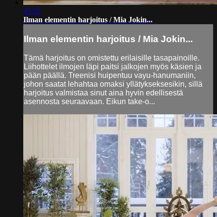
45:25
Ilman elementin harjoitus / Mia Jokin...
Ilman elementin harjoitus / Mia Jokin...
Tämä harjoitus on omistettu erilaisille tasapainoille.
Liihottelet ilmojen läpi paitsi jalkojen myös käsien ja
pään päällä. Treenisi huipentuu vayu-hanumaniin,
johon saatat lehahtaa omaksi yllätykseksesikin, sillä
harjoitus valmistaa sinut aina hyvin edellisestä
asennosta seuraavaan. Eikun take-o...