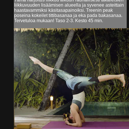
liikkuvuuden lisäämisen alueella ja syvenee asteittain
haastavammiksi käsitasapainoiksi. Treenin peak
poseina kokeilet tittibasanaa ja eka pada bakasanaa.
Tervetuloa mukaan! Taso 2-3. Kesto 45 min.