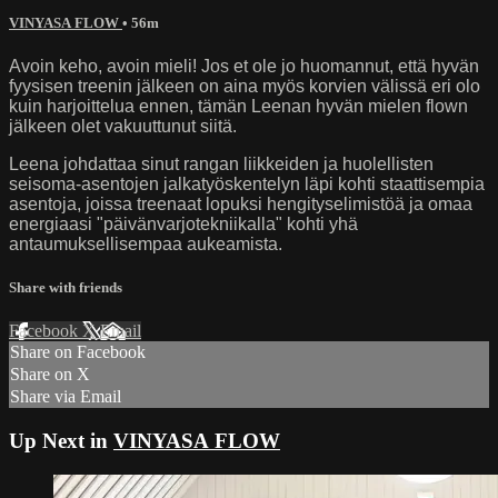
VINYASA FLOW
• 56m
Avoin keho, avoin mieli! Jos et ole jo huomannut, että hyvän
fyysisen treenin jälkeen on aina myös korvien välissä eri olo
kuin harjoittelua ennen, tämän Leenan hyvän mielen flown
jälkeen olet vakuuttunut siitä.
Leena johdattaa sinut rangan liikkeiden ja huolellisten
seisoma-asentojen jalkatyöskentelyn läpi kohti staattisempia
asentoja, joissa treenaat lopuksi hengityselimistöä ja omaa
energiaasi "päivänvarjotekniikalla" kohti yhä
antaumuksellisempaa aukeamista.
Share with friends
Facebook
X
Email
Share on Facebook
Share on X
Share via Email
Up Next in
VINYASA FLOW