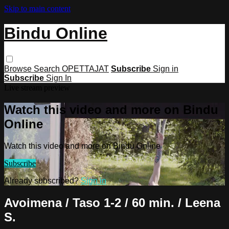
Skip to main content
Bindu Online
Browse
Search
OPETTAJAT
Subscribe
Sign in
Subscribe
Sign In
Live stream preview
Watch this video and more on Bindu
Online
Watch this video and more on Bindu Online
Subscribe
Already subscribed?
Sign in
Avoimena / Taso 1-2 / 60 min. / Leena
S.