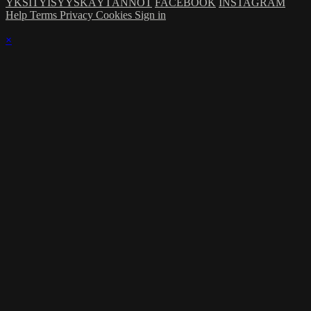
YKSITYISYYSKÄYTÄNNÖT
FACEBOOK
INSTAGRAM
Help
Terms
Privacy
Cookies
Sign in
×