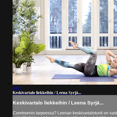
45:07
Keskivartalo liekkeihin / Leena Syrjä...
Keskivartalo liekkeihin / Leena Syrjä...
Coretreenin tarpeessa? Leenan keskivartalotunti on vas