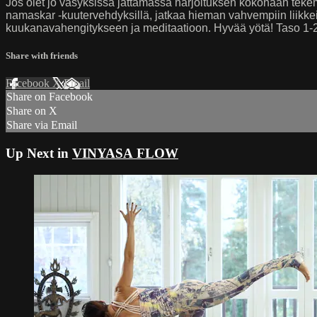
Jos olet jo väsyksissä jättämässä harjoituksen kokonaan tekemä
namaskar -kuutervehdyksillä, jatkaa hieman vahvempiin liikkeis
kuukanavahengitykseen ja meditaatioon. Hyvää yötä! Taso 1-2
Share with friends
Facebook
X
Email
Share on Facebook
Share on X
Share via Email
Up Next in
VINYASA FLOW