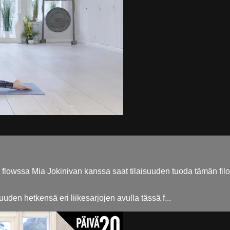
ä flowssa Mia Jokinivan kanssa saat tilaisuuden tuoda tämän filos
uden hetkensä eri liikesarjojen avulla tässä f...