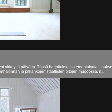
ot virkeyttä päivään. Tässä harjoituksessa eteentaivutat, taakseta
nhallinnan ja pitkähköjen staattisten pitojen muodossa, n...