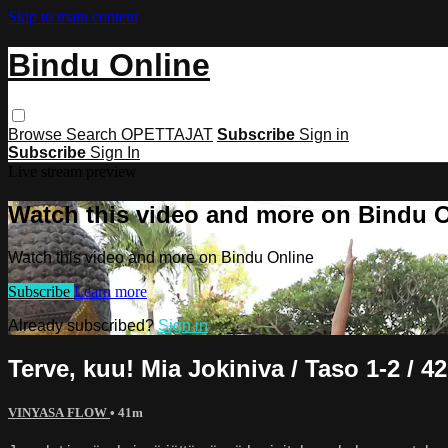
Skip to main content
Bindu Online
Browse
Search
OPETTAJAT
Subscribe
Sign in
Subscribe
Sign In
Live stream preview
Watch this video and more on Bindu 
Watch this video and more on Bindu Online
Subscribe
Learn more
Already subscribed?
Sign in
Terve, kuu! Mia Jokiniva / Taso 1-2 / 4
VINYASA FLOW
• 41m