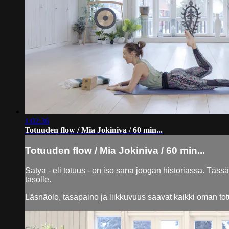
1:02:36
Totuuden flow / Mia Jokiniva / 60 min...
Totuuden flow / Mia Jokiniva / 60 min...
Satya - eli totuus - on iso sana joogan historiassa. Täss
tasolle.
Läsnäolo, tasapaino ja liikkuvuus saavat kaikki oman totu