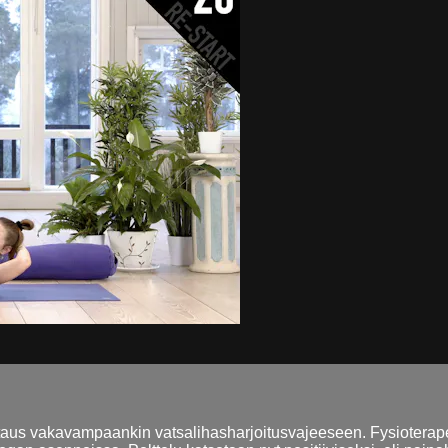
taus vakavampaankin vatsalihasharjoitusvajeeseen. Fysioterapeu