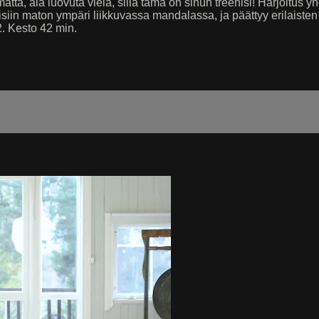
ttä, älä luovuta vielä, sillä tämä on sinun treenisi! Harjoitus 
iin maton ympäri liikkuvassa mandalassa, ja päättyy erilaisten k
. Kesto 42 min.