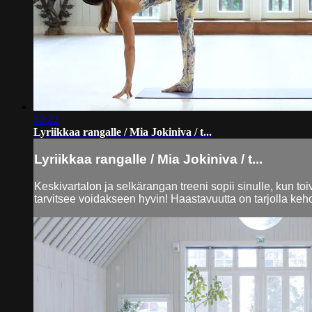
32:22
Lyriikkaa rangalle / Mia Jokiniva / t...
Lyriikkaa rangalle / Mia Jokiniva / t...
Keskivartalon ja selkärangan treeni sopii sinulle, kun toiv
tarvitsee voidakseen hyvin! Haastavuutta on tarjolla keho