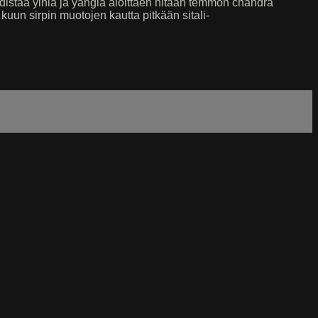
yhdistää yiniä ja yangia aloittaen hitaan temmon chandra
uun sirpin muotojen kautta pitkään sitali-