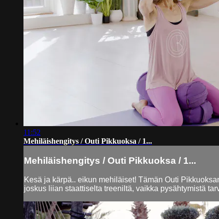
11:52
Mehiläishengitys / Outi Pikkuoksa / 1...
Mehiläishengitys / Outi Pikkuoksa / 1...
Kesä ja kärpä.. eikun mehiläiset! Tämän Outi Pikkuoksan o
joskus liian staattiselta treeniltä, vaikka pysähtymistä tarvi