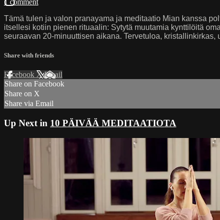
1 comment
Tämä tulen ja valon pranayama ja meditaatio Mian kanssa poltt
itsellesi kotiin pienen rituaalin: Sytytä muutamia kynttilöitä 
seuraavan 20-minuuttisen aikana. Tervetuloa, kristallinkirkas, u
Share with friends
Facebook
X
Email
Share on Facebook
Share on X
Share via Email
Up Next in
10 PÄIVÄÄ MEDITAATIOTA