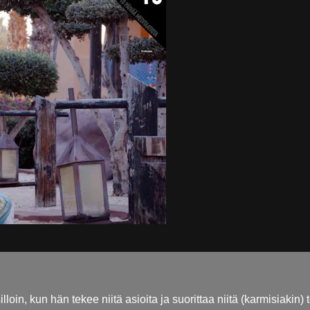
loin, kun hän tekee niitä asioita ja suorittaa niitä (karmisiakin)