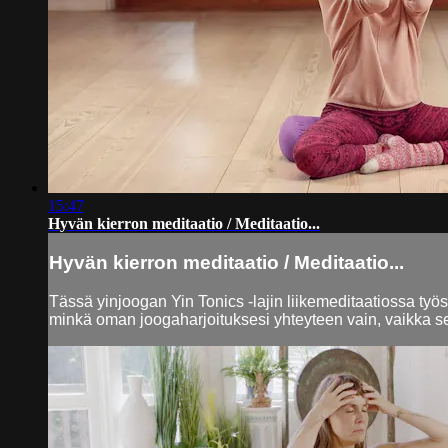
15:47
Hyvän kierron meditaatio / Meditaatio...
Hyvän kierron meditaatio / Meditaatio...
Tässä yinjoogan Yin Tonics -lajin liikemeditaatiossa työs
minkä oman joogaharjoituksesi yhteyteen vain, vaikka se 