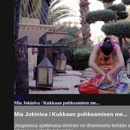
15:45
Mia Jokiniva / Kukkaan puhkeamisen me...
Mia Jokiniva / Kukkaan puhkeamisen me...
Joogisessa ajattelussa ihminen on dharmisella tiellään sil