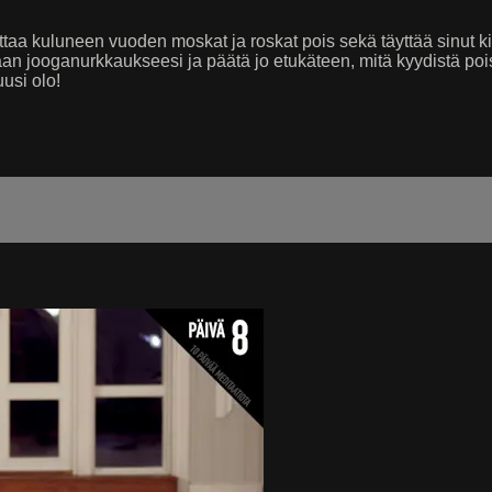
aa kuluneen vuoden moskat ja roskat pois sekä täyttää sinut ki
omaan jooganurkkaukseesi ja päätä jo etukäteen, mitä kyydistä po
usi olo!