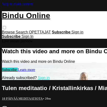
Skip to main content
Bindu Online
Browse
Search
OPETTAJAT
Subscribe
Sign in
Subscribe
Sign In
Live stream preview
Watch this video and more on Bindu 
Watch this video and more on Bindu Online
Subscribe
Learn more
Already subscribed?
Sign in
Tulen meditaatio / Kristallinkirkas / Mi
10 PÄIVÄÄ MEDITAATIOTA
• 20m