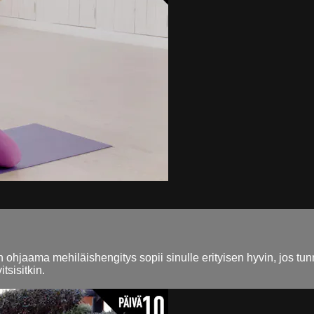
hjaama mehiläishengitys sopii sinulle erityisen hyvin, jos tunne
tsisitkin.