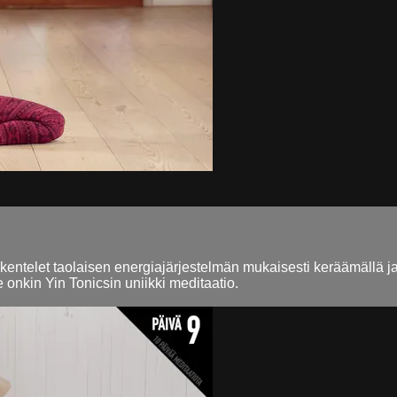
kentelet taolaisen energiajärjestelmän mukaisesti keräämällä ja 
onkin Yin Tonicsin uniikki meditaatio.