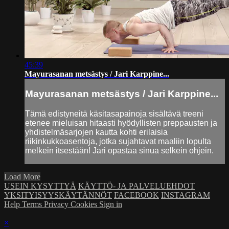
45:39
Mayurasanan metsästys / Jari Karppine...
Mayurasanan metsästys / Jari Karppine...
Tämä edistyneitä käsitasapainoja sisältävä treeni
etenee mieluisan hitaasti hyödyllisten preppausten ja
yhdistelmäsarjojen kautta kohti erilaisia
riikinkukkoasentoja, jotka sujahtavat maaliin lopulta
melkein itsestään! Jari opastaa sinua selkein ohjein.
Load More
USEIN KYSYTTYÄ
KÄYTTÖ- JA PALVELUEHDOT
YKSITYISYYSKÄYTÄNNÖT
FACEBOOK
INSTAGRAM
Help
Terms
Privacy
Cookies
Sign in
×