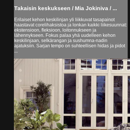
Takaisin keskukseen / Mia Jokiniva / ...
Erilaiset kehon keskilinjan yli liikkuvat tasapainot
haastavat corelihaksistoa ja lonkan kaikki liikesuunnat:
ekstensioon, fleksioon, loitonnukseen ja
lähennykseen. Fokus palaa yhä uudelleen kehon
keskilinjaan, selkärangan ja sushumna-nadin
ajatuksiin. Sarjan tempo on suhteellisen hidas ja pidot
...