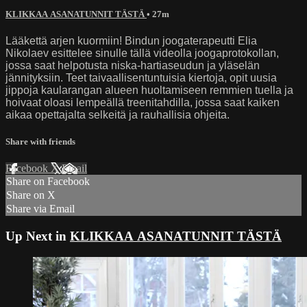
KLIKKAA ASANATUNNIT TÄSTÄ
• 27m
Lääkettä arjen kuormiin! Bindun joogaterapeutti Elia
Nikolaev esittelee sinulle tällä videolla joogaprotokollan,
jossa saat helpotusta niska-hartiaseudun ja yläselän
jännityksiin. Teet taivaallisentuntuisia kiertoja, opit uusia
jippoja kaularangan alueen huoltamiseen remmien tuella ja
hoivaat oloasi lempeällä treenitahdilla, jossa saat kaiken
aikaa opettajalta selkeitä ja rauhallisia ohjeita.
Share with friends
Facebook
X
Email
Share on Facebook
Share on X
Share via Email
Up Next in
KLIKKAA ASANATUNNIT TÄSTÄ