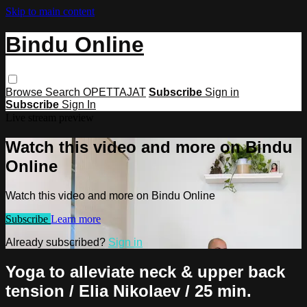
Skip to main content
Bindu Online
Browse
Search
OPETTAJAT
Subscribe
Sign in
Subscribe
Sign In
Live stream preview
Watch this video and more on Bindu
Online
Watch this video and more on Bindu Online
Subscribe
Learn more
Already subscribed?
Sign in
Yoga to alleviate neck & upper back
tension / Elia Nikolaev / 25 min.