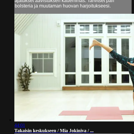
ajatukset aavistuksen kauemmas. Tarvitset pari
bolsteria ja muutaman huovan harjoitukseesi.
44:01
Takaisin keskukseen / Mia Jokiniva / ...