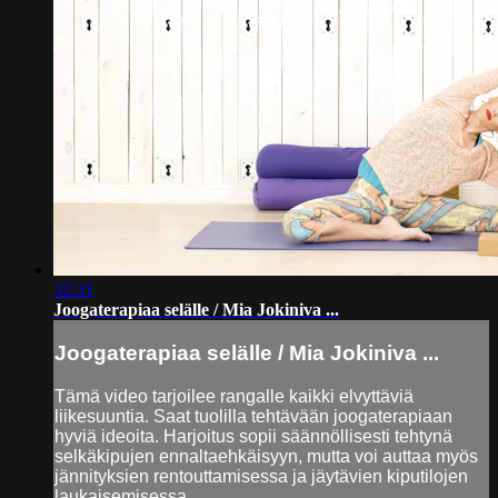
32:31
Joogaterapiaa selälle / Mia Jokiniva ...
Joogaterapiaa selälle / Mia Jokiniva ...
Tämä video tarjoilee rangalle kaikki elvyttäviä
liikesuuntia. Saat tuolilla tehtävään joogaterapiaan
hyviä ideoita. Harjoitus sopii säännöllisesti tehtynä
selkäkipujen ennaltaehkäisyyn, mutta voi auttaa myös
jännityksien rentouttamisessa ja jäytävien kiputilojen
laukaisemisessa.