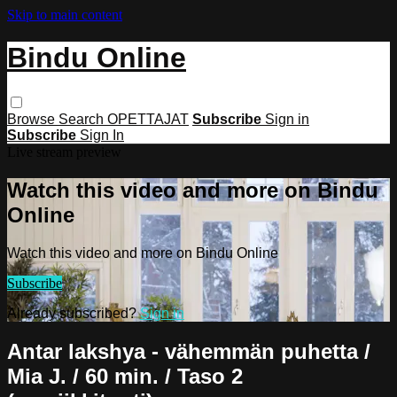
Skip to main content
Bindu Online
Browse
Search
OPETTAJAT
Subscribe
Sign in
Subscribe
Sign In
Live stream preview
Watch this video and more on Bindu
Online
Watch this video and more on Bindu Online
Subscribe
Already subscribed?
Sign in
Antar lakshya - vähemmän puhetta /
Mia J. / 60 min. / Taso 2