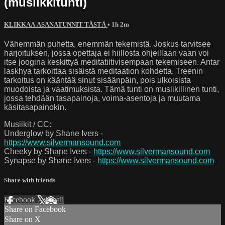
(musiikkitunti)
KLIKKAA ASANATUNNIT TÄSTÄ
• 1h 2m
Vähemmän puhetta, enemmän tekemistä. Joskus tarvitsee
harjoituksen, jossa opettaja ei hiillosta ohjeillaan vaan voi
itse joogina keskittyä meditatiitivisempaan tekemiseen. Antar
laskhya tarkoittaa sisäistä meditaation kohdetta. Treenin
tarkoitus on kääntää sinut sisäänpäin, pois ulkoisista
muodoista ja vaatimuksista. Tämä tunti on musiikillinen tunti,
jossa tehdään tasapainoja, voima-asentoja ja muutama
käsitasapainokin.
Musiikit / CC:
Underglow by Shane Ivers -
https://www.silvermansound.com
Cheeky by Shane Ivers -
https://www.silvermansound.com
Synapse by Shane Ivers -
https://www.silvermansound.com
Share with friends
Facebook
X
Email
Share on Facebook
Share on X