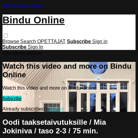
Skip to main content
Bindu Online
Browse
Search
OPETTAJAT
Subscribe
Sign in
Subscribe
Sign In
Live stream preview
Watch this video and more on Bindu
Online
Watch this video and more on Bindu Online
Subscribe
Already subscribed?
Sign in
Oodi taaksetaivutuksille / Mia
Jokiniva / taso 2-3 / 75 min.