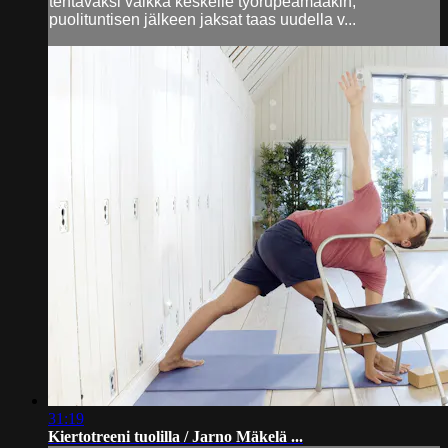
tehtäväksi vaikka keskelle työrupeamaakin;
puolituntisen jälkeen jaksat taas uudella v...
31:19
Kiertotreeni tuolilla / Jarno Mäkelä ...