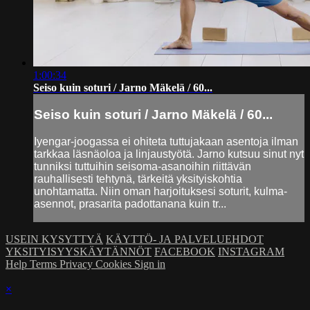
1:00:34
Seiso kuin soturi / Jarno Mäkelä / 60...
Seiso kuin soturi / Jarno Mäkelä / 60...
Iyengar-joogassa ei ohiteta tuttujakaan asentoja ilman
tarkkaa läsnäoloa ja linjaustyötä. Jarno kutsuu sinut nyt
tunniksi tuttuihin seisoma-asanoihin riittävän
rauhallisesti tehtynä, tärkeitä yksityiskohtia
unohtamatta. Niin oman harjoituksesi soturit, kulma-
asennot, prasarita padottanana kuin tr...
USEIN KYSYTTYÄ
KÄYTTÖ- JA PALVELUEHDOT
YKSITYISYYSKÄYTÄNNÖT
FACEBOOK
INSTAGRAM
Help
Terms
Privacy
Cookies
Sign in
×