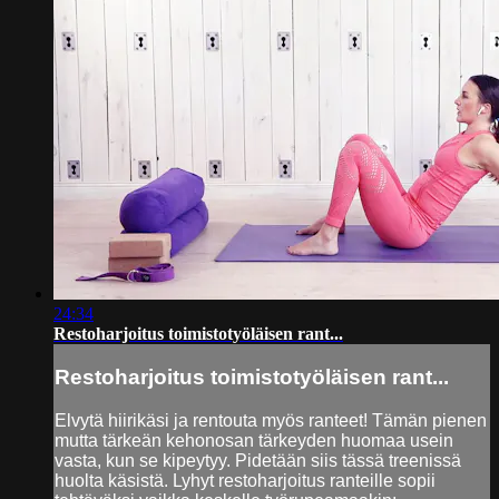
24:34
Restoharjoitus toimistotyöläisen rant...
Restoharjoitus toimistotyöläisen rant...
Elvytä hiirikäsi ja rentouta myös ranteet! Tämän pienen
mutta tärkeän kehonosan tärkeyden huomaa usein
vasta, kun se kipeytyy. Pidetään siis tässä treenissä
huolta käsistä. Lyhyt restoharjoitus ranteille sopii