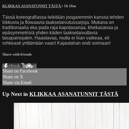
KLIKKAA ASANATUNNIT TÄSTÄ
• 1h 16m
Tässä koreografiassa leikitään joogaremmin kanssa tehden
liikkuvia ja flowaavia taaksetaivutussarjoja. Mukana on
traditionaalia eka pada raja kapotasanaa, bhekasanaa ja
epäsymmetrisiä yhden käden taaksetaivuttavia
tasapainojakin. Haastavaa, mutta ei liian vaikeaa, eli
rohkeasti yrittämään vaan! Kajautahan oodi soimaan!
Share with friends
Facebook
X
Email
Share on Facebook
Share on X
Share via Email
Up Next in
KLIKKAA ASANATUNNIT TÄSTÄ