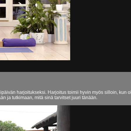
päivän harjoitukseksi. Harjoitus toimii hyvin myös silloin, kun ol
 ja tutkimaan, mitä sinä tarvitset juuri tänään.