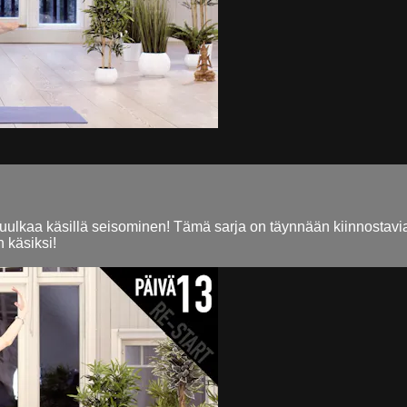
 kuulkaa käsillä seisominen! Tämä sarja on täynnään kiinnostav
 käsiksi!