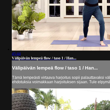
45:44
Välipäivän lempeä flow / taso 1 / Han...
Välipäivän lempeä flow / taso 1 / Han...
Tämä lempeästi virtaava harjoitus sopii palauttavaksi väli
ehdotuksia voimakkaan harjoituksen sijaan. Tule elpymään