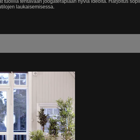
aat tuolilla tehtävään joogaterapiaan hyviä ideoita. Harjoitus so
utilojen laukaisemisessa.