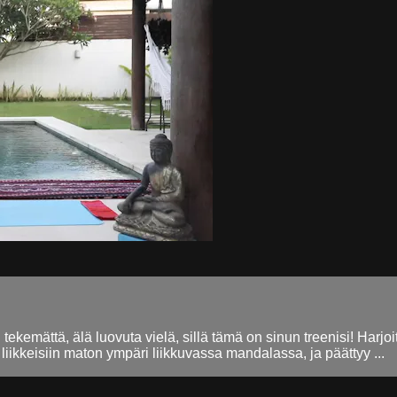
ekemättä, älä luovuta vielä, sillä tämä on sinun treenisi! Harjo
ikkeisiin maton ympäri liikkuvassa mandalassa, ja päättyy ...