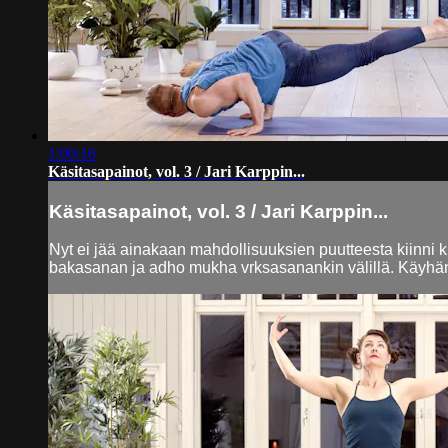
1:00:16
Käsitasapainot, vol. 3 / Jari Karppin...
Käsitasapainot, vol. 3 / Jari Karppin...
Nyt ei jää ainakaan mahdollisuuksien puutteesta kiinni
bakasanan ja adho mukha vrksasanankin välillä. Käyhän