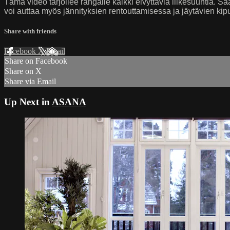
Tämä video tarjoilee rangalle kaikki elvyttäviä liikesuuntia. S
voi auttaa myös jännityksien rentouttamisessa ja jäytävien kip
Share with friends
Facebook
X
Email
Share on Facebook
Share on X
Share via Email
Up Next in
ASANA