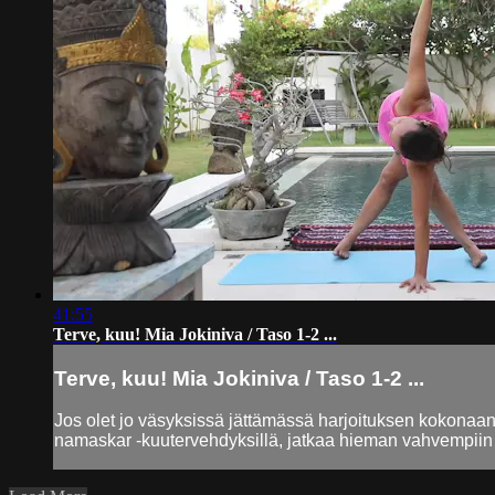
41:55
Terve, kuu! Mia Jokiniva / Taso 1-2 ...
Terve, kuu! Mia Jokiniva / Taso 1-2 ...
Jos olet jo väsyksissä jättämässä harjoituksen kokonaan t
namaskar -kuutervehdyksillä, jatkaa hieman vahvempiin li