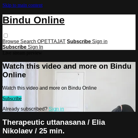
Skip to main content
Bindu Online
Browse
Search
OPETTAJAT
Subscribe
Sign in
Subscribe
Sign In
Live stream preview
Watch this video and more on Bindu
Online
Watch this video and more on Bindu Online
Subscribe
Already subscribed?
Sign in
Therapeutic uttanasana / Elia
Nikolaev / 25 min.