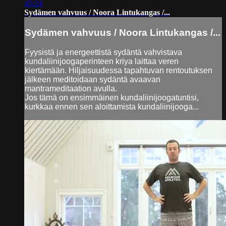
45:24
Sydämen vahvuus / Noora Lintukangas /...
Sydämen vahvuus / Noora Lintukangas /...
Fyysistä ja energeettistä sydäntä vahvistava
kundaliinijoogaperinteen kriya laittaa veren
kiertämään. Hiljaisuudessa tapahtuvan rentoutuksen
jälkeen meditoidaan sydäntä avaavan
mantrameditaation avulla.
Jos tämä on ensimmäinen kundaliinijoogatuntisi,
kurkkaa ennen sen aloittamista kundaliinijooga...