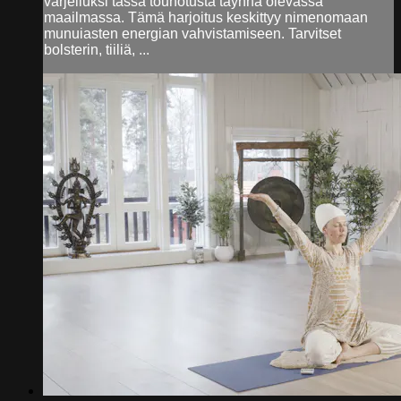
varjelluksi tässä touhotusta täynnä olevassa
maailmassa. Tämä harjoitus keskittyy nimenomaan
munuiasten energian vahvistamiseen. Tarvitset
bolsterin, tiiliä, ...