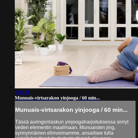
1:02:51
Munuais-virtsarakon yinjooga / 60 min...
Munuais-virtsarakon yinjooga / 60 min...
Tässä auringonlaskun yinjoogaharjoituksessa siirryt
veden elementin maailmaan. Munuaisten jing,
synnynnäinen elinvoimamme, ansaitsee tulla