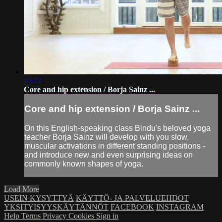
45:24
Core and hip extension / Borja Sainz ...
Core and hip extension / Borja Sainz ...
On this English-speaking class Bindu's beloved yoga
teacher Borja Sainz will develop with you slow,
muscular activations in different standing positions -
and introduce new and even surprising ideas on
commonly known shapes of yoga.
Load More
USEIN KYSYTTYÄ
KÄYTTÖ- JA PALVELUEHDOT
YKSITYISYYSKÄYTÄNNÖT
FACEBOOK
INSTAGRAM
Help
Terms
Privacy
Cookies
Sign in