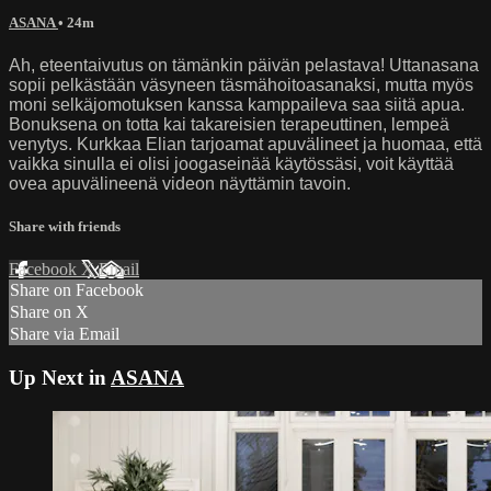
ASANA
• 24m
Ah, eteentaivutus on tämänkin päivän pelastava! Uttanasana
sopii pelkästään väsyneen täsmähoitoasanaksi, mutta myös
moni selkäjomotuksen kanssa kamppaileva saa siitä apua.
Bonuksena on totta kai takareisien terapeuttinen, lempeä
venytys. Kurkkaa Elian tarjoamat apuvälineet ja huomaa, että
vaikka sinulla ei olisi joogaseinää käytössäsi, voit käyttää
ovea apuvälineenä videon näyttämin tavoin.
Share with friends
Facebook
X
Email
Share on Facebook
Share on X
Share via Email
Up Next in
ASANA