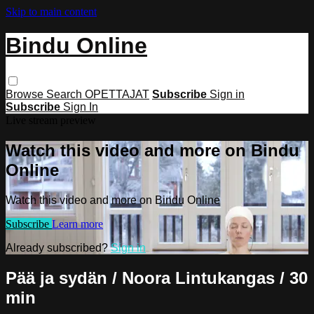
Skip to main content
Bindu Online
Browse
Search
OPETTAJAT
Subscribe
Sign in
Subscribe
Sign In
Live stream preview
Watch this video and more on Bindu
Online
Watch this video and more on Bindu Online
Subscribe
Learn more
Already subscribed?
Sign in
Pää ja sydän / Noora Lintukangas / 30
min