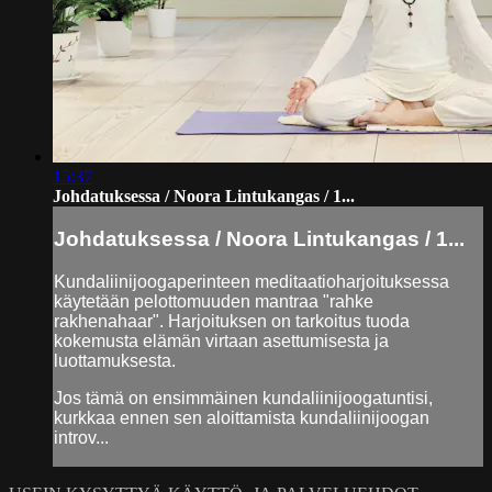
15:37
Johdatuksessa / Noora Lintukangas / 1...
Johdatuksessa / Noora Lintukangas / 1...
Kundaliinijoogaperinteen meditaatioharjoituksessa
käytetään pelottomuuden mantraa "rahke
rakhenahaar". Harjoituksen on tarkoitus tuoda
kokemusta elämän virtaan asettumisesta ja
luottamuksesta.
Jos tämä on ensimmäinen kundaliinijoogatuntisi,
kurkkaa ennen sen aloittamista kundaliinijoogan
introv...