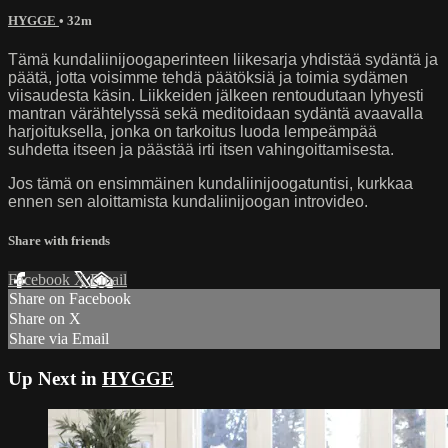
HYGGE
• 32m
Tämä kundaliinijoogaperinteen liikesarja yhdistää sydäntä ja
päätä, jotta voisimme tehdä päätöksiä ja toimia sydämen
viisaudesta käsin. Liikkeiden jälkeen rentoudutaan lyhyesti
mantran värähtelyssä sekä meditoidaan sydäntä avaavalla
harjoituksella, jonka on tarkoitus luoda lempeämpää
suhdetta itseen ja päästää irti itsen vahingoittamisesta.
Jos tämä on ensimmäinen kundaliinijoogatuntisi, kurkkaa
ennen sen aloittamista kundaliinijoogan introvideo.
Share with friends
Facebook
X
Email
Share on Facebook
Share on X
Share via Email
Up Next in
HYGGE