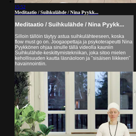
15:52
Meditaatio / Suihkulähde / Nina Pyykk...
Meditaatio / Suihkulähde / Nina Pyykk...
Silloin tällöin täytyy astua suihkulähteeseen, koska
flow must go on. Joogaopettaja ja psykoterapeutti Nina
Pyykkönen ohjaa sinulle tällä videolla kauniin
Suihkulähde-keskittymistekniikan, joka sitoo mielen
kehollisuuden kautta läsnäoloon ja "sisäisen liikkeen"
havainnointiin.