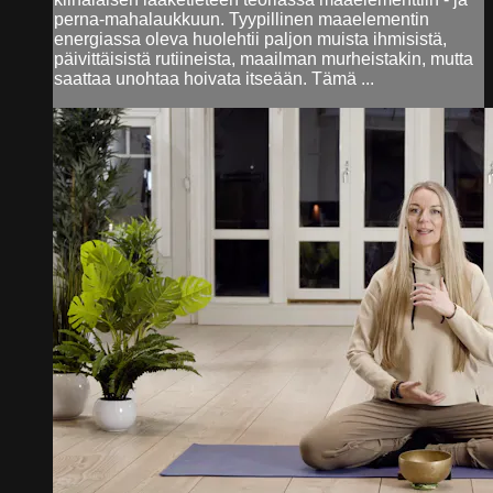
perna-mahalaukkuun. Tyypillinen maaelementin
energiassa oleva huolehtii paljon muista ihmisistä,
päivittäisistä rutiineista, maailman murheistakin, mutta
saattaa unohtaa hoivata itseään. Tämä ...