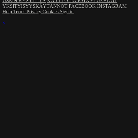
USEIN KYSYTTYÄ
KÄYTTÖ- JA PALVELUEHDOT
YKSITYISYYSKÄYTÄNNÖT
FACEBOOK
INSTAGRAM
Help
Terms
Privacy
Cookies
Sign in
×