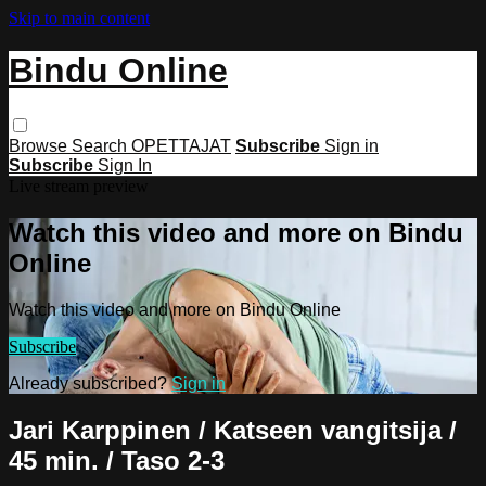
Skip to main content
Bindu Online
Browse
Search
OPETTAJAT
Subscribe
Sign in
Subscribe
Sign In
Live stream preview
Watch this video and more on Bindu
Online
Watch this video and more on Bindu Online
Subscribe
Already subscribed?
Sign in
Jari Karppinen / Katseen vangitsija /
45 min. / Taso 2-3