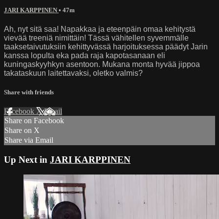
JARI KARPPINEN
• 47m
Ah, nyt sitä saa! Napakkaa ja eteenpäin omaa kehitystä
vievää treeniä nimittäin! Tässä vähitellen syvemmälle
taaksetaivutuksiin kehittyvässä harjoituksessa päädyt Jarin
kanssa lopulta eka pada raja kapotasanaan eli
kuningaskyyhkyn asentoon. Mukana monta hyvää jippoa
takataskuun laitettavaksi, oletko valmis?
Share with friends
Facebook
X
Email
Share on Facebook
Share on X
Share via Email
Up Next in
JARI KARPPINEN