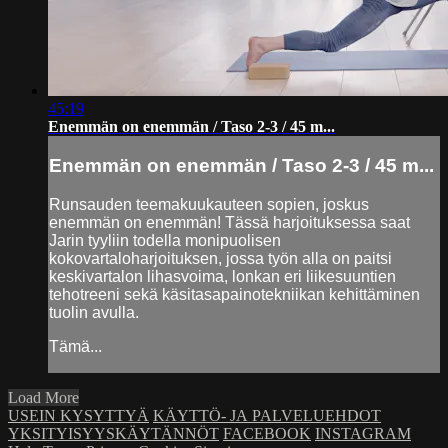
45:19
Enemmän on enemmän / Taso 2-3 / 45 m...
Enemmän on enemmän / Taso 2-3 / 45 m...
Runsauden teemakuukauteen sopien, joskus
enemmän on enemmän! Tässä harjoituksessa saat
Jarin tyyliin todella monipuolisen
kokovartaloharjoituksen, jossa työn alla on paitsi
keskivartalon lihasvoima, lonkan eri liikesuuntien
tehotreeni sekä käsitasapainotekniikan kehittäminen
tuolin avulla.
Tämä...
Load More
USEIN KYSYTTYÄ
KÄYTTÖ- JA PALVELUEHDOT
YKSITYISYYSKÄYTÄNNÖT
FACEBOOK
INSTAGRAM