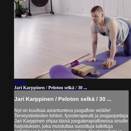
32:06
Jari Karppinen / Peloton selkä / 30 ...
Jari Karppinen / Peloton selkä / 30 ...
Nyt on kuulkaa asiantunteva joogaflow selälle!
Terveystieteiden tohtori, fysioterapeutti ja joogaopettaja
Jari Karppinen ohjaa tässä joogaterapiaflowssa sinulle
harjoituksen, joka muistuttaa suosittuja tutkittuja