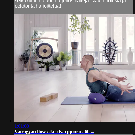
selkäkivun hoidon harjoitusmalleja. Nautinnollista ja
pelotonta harjoittelua!
1:01:08
Vairagyan flow / Jari Karppinen / 60 ...