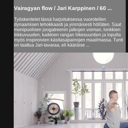
Vairagyan flow / Jari Karppinen / 60 ...
Työskentelet tässä harjoituksessa vuorotellen
dynaamisen tehokkaasti ja yinmäisesti hölläten. Saat
monipuolisen joogatreenin jalkojen voiman, lonkkien
liikkuvuuden, kaikkien rangan liikesuuntien ja lopulta
myös inspiroivien käsitasapainojen maailmassa. Tunti
on taattua Jari-tavaraa, eli kääräise ...