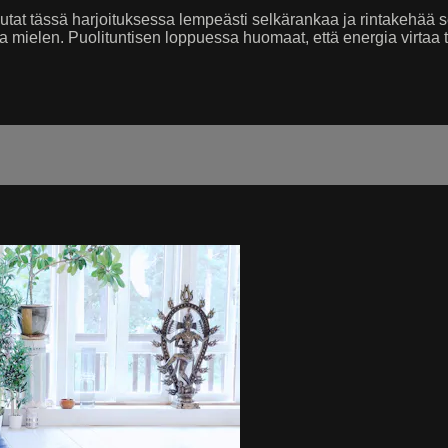
utat tässä harjoituksessa lempeästi selkärankaa ja rintakehää s
ja mielen. Puolituntisen loppuessa huomaat, että energia virtaa