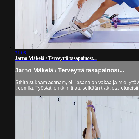
31:08
Jarno Mäkelä / Terveyttä tasapainost...
Jarno Mäkelä / Terveyttä tasapainost...
Sthira sukham asanam, eli "asana on vakaa ja miellyttävä
treenillä. Työstät lonkkiin tilaa, selkään traktiota, etureis