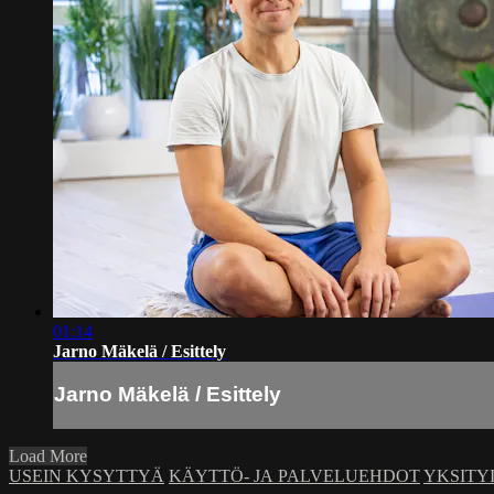
01:14
Jarno Mäkelä / Esittely
Jarno Mäkelä / Esittely
Load More
USEIN KYSYTTYÄ
KÄYTTÖ- JA PALVELUEHDOT
YKSITY