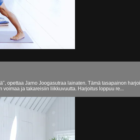
", opettaa Jarno Joogasutraa lainaten. Tämä tasapainon harjoitu
iin voimaa ja takareisiin liikkuvuutta. Harjoitus loppuu re...