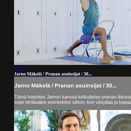
30:48
Jarno Mäkelä / Pranan asuinsijat / 30...
Jarno Mäkelä / Pranan asuinsijat / 30...
Tämä harjoitus Jarnon kanssa kolkuttelee pranan ikkunat
sopii tehtäväksi esimerkiksi silloin, kun väsyttää ja kaip