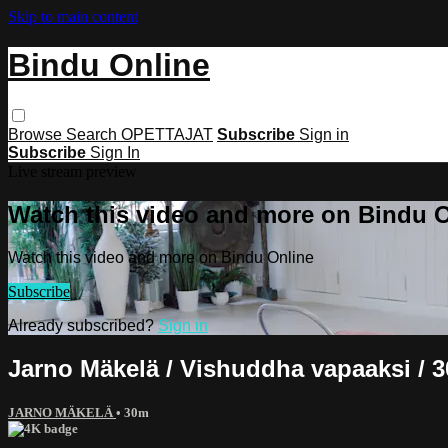
Skip to main content
Bindu Online
Browse
Search
OPETTAJAT
Subscribe
Sign in
Subscribe
Sign In
Live stream preview
Watch this video and more on Bindu 
Watch this video and more on Bindu Online
Subscribe
Already subscribed?
Sign in
Jarno Mäkelä / Vishuddha vapaaksi / 30
JARNO MÄKELÄ
• 30m