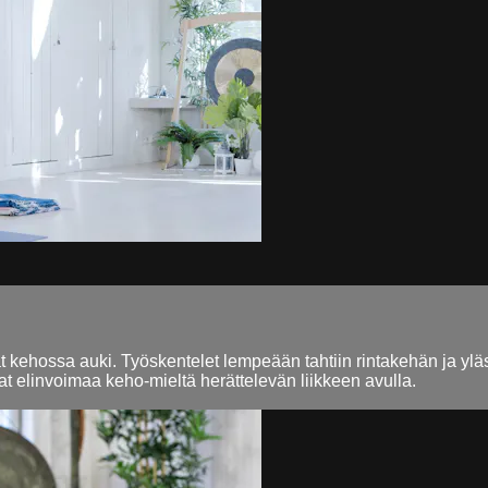
 kehossa auki. Työskentelet lempeään tahtiin rintakehän ja ylä
aat elinvoimaa keho-mieltä herättelevän liikkeen avulla.