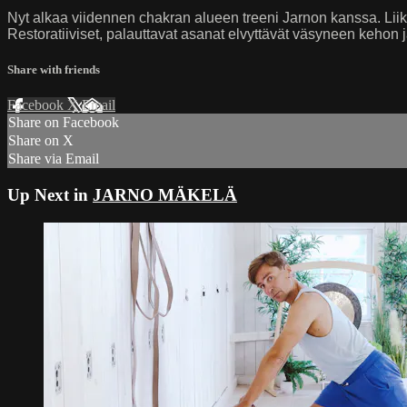
Nyt alkaa viidennen chakran alueen treeni Jarnon kanssa. Liik
Restoratiiviset, palauttavat asanat elvyttävät väsyneen kehon 
Share with friends
Facebook
X
Email
Share on Facebook
Share on X
Share via Email
Up Next in
JARNO MÄKELÄ