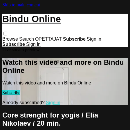
Skip to main content
Bindu Online
Browse
Search
OPETTAJAT
Subscribe
Sign in
Subscribe
Sign In
Live stream preview
Watch this video and more on Bindu
Online
Watch this video and more on Bindu Online
Subscribe
Already subscribed?
Sign in
Core strenght for yogis / Elia
Nikolaev / 20 min.