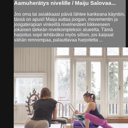
Aamuherätys nivelille / Maiju Salovaa...
Jos oma tai asiakkaasi päivä lähtee kankeana käyntiin,
tässä on apusi! Maiju auttaa joogan, movementin ja
joogaterapian vinkeillä nivelnesteet liikkeeseen
jokaisen tärkeän nivelkompleksin alueelta. Tämä
harjoitus sopii tehtäväksi myös silloin, jos kaipaat
vähän rennompaa, palauttavaa harjoitetta ...