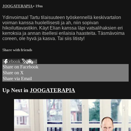
JOOGATERAPIA
• 19m
Ydinvoimaa! Tartu tilaisuuteen työskennellä keskivartalon
voiman kanssa huolellisesti ja ah, niin sopivan
hikoiluttavastikin. Käyt Elian kanssa läpi vatsalihaksien eri
kerroksia ja annan itsellesi erilaisia haasteita. Täsmävoima
coreen, ole hyvä ja kasva. Tai siis litisty!
Share with friends
Facebook
X
Email
Share on Facebook
Share on X
Share via Email
Up Next in
JOOGATERAPIA