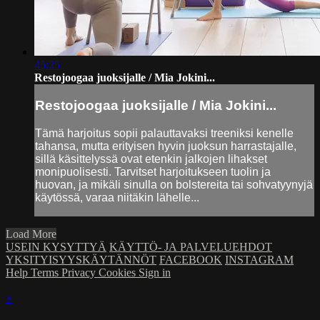
45:25
Restojoogaa juoksijalle / Mia Jokini...
Restojoogaa juoksijalle / Mia Jokini...
Tämä harjoitus sopii palauttavaksi treeniksi kenelle
tahansa, mutta erityisen hyvin juoksun harrastajalle,
sillä käsittelyssä ovat etenkin jalkojen lihakset
monipuolisesti. Tarvitset harjoitukseen tuolin ja
huovan, ja mikäli sinulla on bolstereita tai sohvatyynyjä
käytössä, varaa niitäkin lähelle...
Load More
USEIN KYSYTTYÄ
KÄYTTÖ- JA PALVELUEHDOT
YKSITYISYYSKÄYTÄNNÖT
FACEBOOK
INSTAGRAM
Help
Terms
Privacy
Cookies
Sign in
×