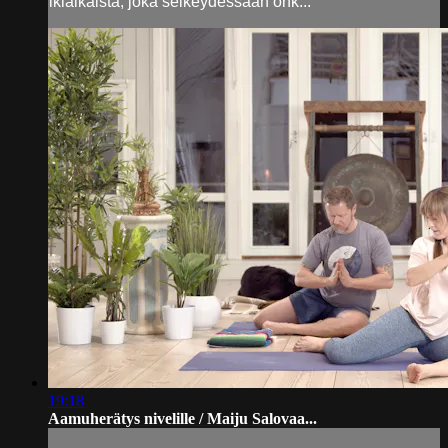
ikiaikaista, joka selkeydessään onk...
19:18
Aamuherätys nivelille / Maiju Salovaa...