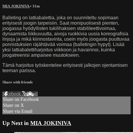
MIA JOKINIVA
• 31m
Balleting on lattiabalettia, joka on suunniteltu sopimaan
erityisesti joogin tarpeisiin. Saat monipuolisesti pienten,
joogassa hyödyllisten tukilihaksien stabiliteettivoimaa,
dynaamista liikkuvuutta, aivoja ruokkivia uusia koreografisia
linjoja ja mikä kiinnostavinta, usein myös joogasta puuttuvaa
ponnistuksien räjähtävää voimaa (balletingin hypyt). Lisää
yksi lattiabalettiharjoitus viikkoon ja havainnoi, kuinka
joogatreenisi ampaisee muutokseen.
Tämä harjoitus työskentelee erityisesti jalkojen ojentamisen
teeman parissa.
Share with friends
Facebook
X
Email
Share on Facebook
Share on X
Share via Email
Up Next in
MIA JOKINIVA