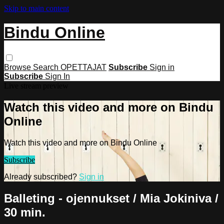
Skip to main content
Bindu Online
Browse
Search
OPETTAJAT
Subscribe
Sign in
Subscribe
Sign In
Live stream preview
Watch this video and more on Bindu
Online
Watch this video and more on Bindu Online
Subscribe
Already subscribed?
Sign in
Balleting - ojennukset / Mia Jokiniva /
30 min.