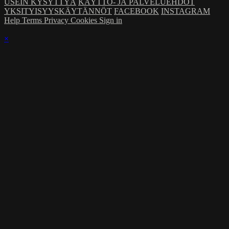
USEIN KYSYTTYÄ
KÄYTTÖ- JA PALVELUEHDOT
YKSITYISYYSKÄYTÄNNÖT
FACEBOOK
INSTAGRAM
Help
Terms
Privacy
Cookies
Sign in
×