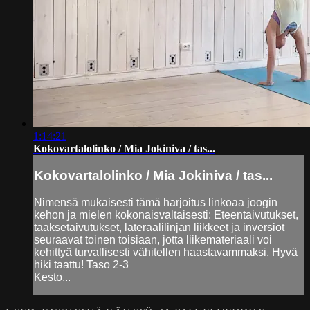
1:14:21
Kokovartalolinko / Mia Jokiniva / tas...
Kokovartalolinko / Mia Jokiniva / tas...
Nimensä mukaisesti tämä harjoitus linkoaa joogin
kehon ja mielen kokonaisvaltaisesti: Eteentaivutukset,
taaksetaivutukset, lateraalilinjan liikkeet ja inversiot
seuraavat toinen toisiaan, jotta liikemateriaali voi
kehittyä turvallisesti vähitellen haastavammaksi. Hyvä
hiki taattu! Taso 2-3
Kesto...