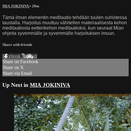
MIA JOKINIVA
• 20m
Tämä ilman elementin meditaatio tehdään tuulen suhistessa
taustalla. Harjoitus muuttuu vähitellen materiaalisesta kehon
meditaatiosta eetterikehon meditaatioksi, kun seuraat Mian
ohjeita syvemmälle ja syvemmälle harjoituksen imuun.
Share with friends
Facebook
X
Email
Share on Facebook
Share on X
Share via Email
Up Next in
MIA JOKINIVA