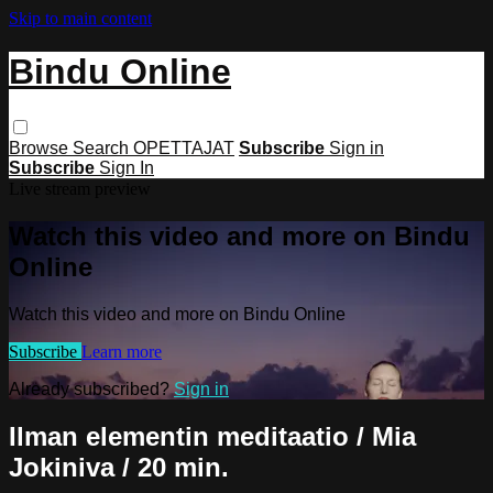
Skip to main content
Bindu Online
Browse
Search
OPETTAJAT
Subscribe
Sign in
Subscribe
Sign In
Live stream preview
Watch this video and more on Bindu
Online
Watch this video and more on Bindu Online
Subscribe
Learn more
Already subscribed?
Sign in
Ilman elementin meditaatio / Mia
Jokiniva / 20 min.