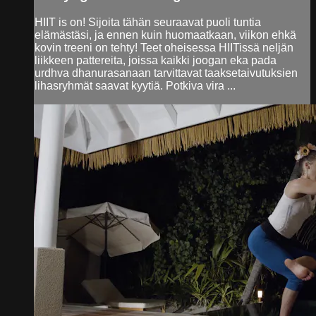
HIIT is on! Sijoita tähän seuraavat puoli tuntia
elämästäsi, ja ennen kuin huomaatkaan, viikon ehkä
kovin treeni on tehty! Teet oheisessa HIITissä neljän
liikkeen pattereita, joissa kaikki joogan eka pada
urdhva dhanurasanaan tarvittavat taaksetaivutuksien
lihasryhmät saavat kyytiä. Potkiva vira ...