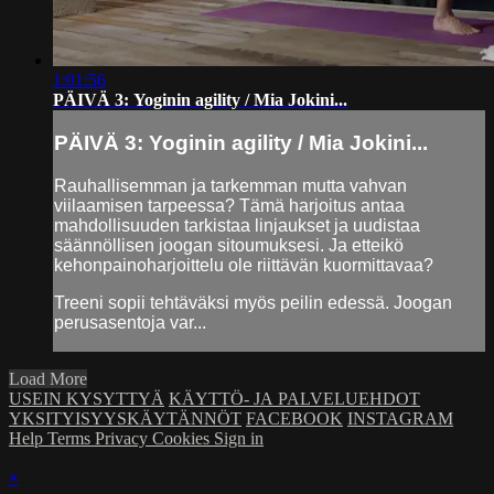
1:01:56
PÄIVÄ 3: Yoginin agility / Mia Jokini...
PÄIVÄ 3: Yoginin agility / Mia Jokini...
Rauhallisemman ja tarkemman mutta vahvan
viilaamisen tarpeessa? Tämä harjoitus antaa
mahdollisuuden tarkistaa linjaukset ja uudistaa
säännöllisen joogan sitoumuksesi. Ja etteikö
kehonpainoharjoittelu ole riittävän kuormittavaa?
Treeni sopii tehtäväksi myös peilin edessä. Joogan
perusasentoja var...
Load More
USEIN KYSYTTYÄ
KÄYTTÖ- JA PALVELUEHDOT
YKSITYISYYSKÄYTÄNNÖT
FACEBOOK
INSTAGRAM
Help
Terms
Privacy
Cookies
Sign in
×