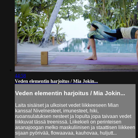
44:58
Veden elementin harjoitus / Mia Jokin...
Veden elementin harjoitus / Mia Jokin...
Laita sisäiset ja ulkoiset vedet liikkeeseen Mian
kanssa! Nivelnesteet, imunesteet, hiki,
ruoansulatuksen nesteet ja lopulta jopa taivaan vedet
liikkuvat tässä treenissä. Liikekieli on perinteisen
asanajoogan melko maskuliinisen ja staattisen liikkeen
sijaan pyörivää, flowaavaa, kauhovaa, huljutt...