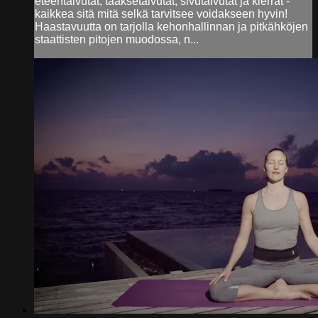
eteentaivutat, taaksetaivutat, sivutaivutat ja kierrät -
kaikkea sitä mitä selkä tarvitsee voidakseen hyvin!
Haastavuutta on tarjolla kehonhallinnan ja pitkähköjen
staattisten pitojen muodossa, n...