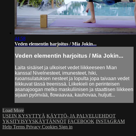
44:58
Veden elementin harjoitus / Mia Jokin...
Veden elementin harjoitus / Mia Jokin...
Laita sisäiset ja ulkoiset vedet liikkeeseen Mian
kanssa! Nivelnesteet, imunesteet, hiki,
ruoansulatuksen nesteet ja lopulta jopa taivaan vedet
liikkuvat tässä treenissä. Liikekieli on perinteisen
asanajoogan melko maskuliinisen ja staattisen liikkeen
sijaan pyörivää, flowaavaa, kauhovaa, huljutt...
Load More
USEIN KYSYTTYÄ
KÄYTTÖ- JA PALVELUEHDOT
YKSITYISYYSKÄYTÄNNÖT
FACEBOOK
INSTAGRAM
Help
Terms
Privacy
Cookies
Sign in