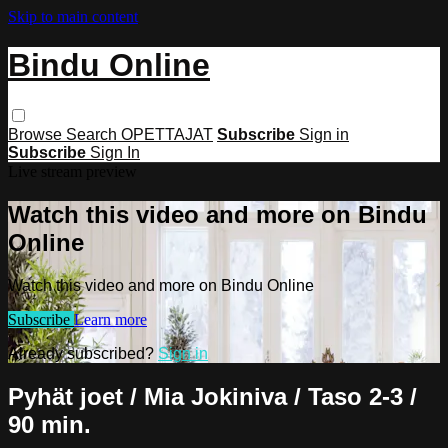
Skip to main content
Bindu Online
Browse
Search
OPETTAJAT
Subscribe
Sign in
Subscribe
Sign In
Live stream preview
Watch this video and more on Bindu
Online
Watch this video and more on Bindu Online
Subscribe
Learn more
Already subscribed?
Sign in
Pyhät joet / Mia Jokiniva / Taso 2-3 /
90 min.