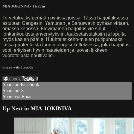
MIA JOKINIVA
• 1h 27m
Tervetuloa kylpemään pyhissä joissa. Tässä harjoituksessa
astutaan Gangesin, Yamunan ja Saraswatin pyhään virtaan,
omassa kehossa. Flowmainen harjoitus vie sinut
lonkankoukistajanvenytyksiin, taaksetaivutuksiin ja lopulta
myös käsien päälle. Huuhtelet keho-mielen putipuhtaaksi
tässä puolentoista tunnin joogasukelluksessa, joka harjoitus
sopii erityisen hyvin haasteiden ja luovan liikkeen
vuorottelusta nauttivalle.
Share with friends
Facebook
X
Email
Share on Facebook
Share on X
Share via Email
Up Next in
MIA JOKINIVA