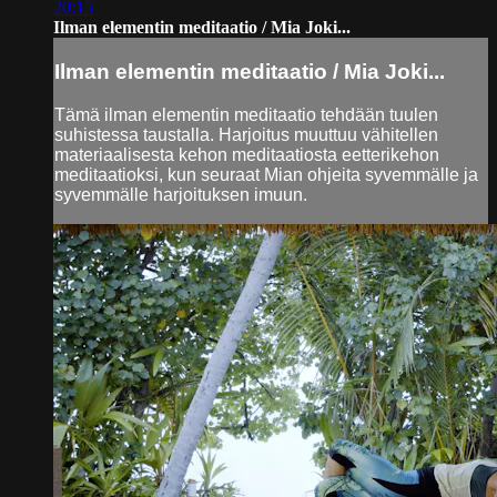
20:15
Ilman elementin meditaatio / Mia Joki...
Ilman elementin meditaatio / Mia Joki...
Tämä ilman elementin meditaatio tehdään tuulen
suhistessa taustalla. Harjoitus muuttuu vähitellen
materiaalisesta kehon meditaatiosta eetterikehon
meditaatioksi, kun seuraat Mian ohjeita syvemmälle ja
syvemmälle harjoituksen imuun.