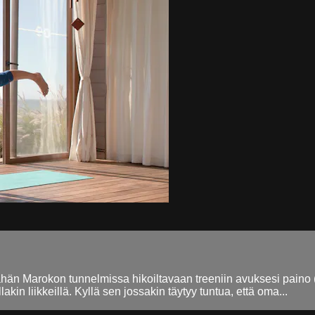
än Marokon tunnelmissa hikoiltavaan treeniin avuksesi paino (es
lakin liikkeillä. Kyllä sen jossakin täytyy tuntua, että oma...