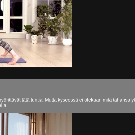
örittävät tätä tuntia. Mutta kyseessä ei olekaan mitä tahansa
lla.