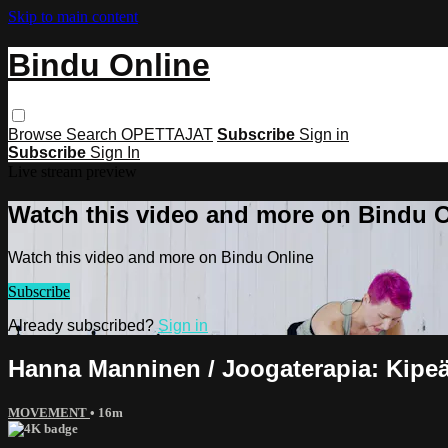
Skip to main content
Bindu Online
Browse
Search
OPETTAJAT
Subscribe
Sign in
Subscribe
Sign In
Live stream preview
Watch this video and more on Bindu 
Watch this video and more on Bindu Online
Subscribe
Already subscribed?
Sign in
Hanna Manninen / Joogaterapia: Kipeän
MOVEMENT
• 16m