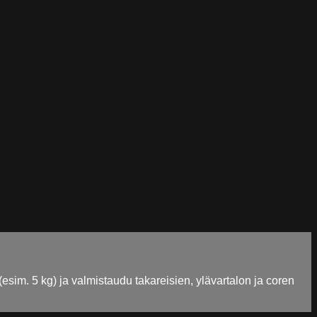
im. 5 kg) ja valmistaudu takareisien, ylävartalon ja coren