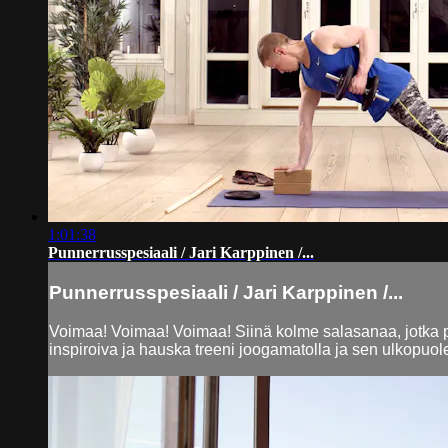
1:01:38
Punnerrusspesiaali / Jari Karppinen /...
Punnerrusspesiaali / Jari Karppinen /...
Voimaa! Voimaa! Voimaa! Siinä kolme salasanaa, jotka py
inspiroiva ja hauska treeni joogamatolla ja sen ulkopuole