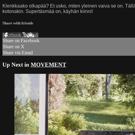
Klenkkaako olkapää? Et usko, miten yleinen vaiva se on. Tällä
kotonakin. Supertäsmää on, käyhän kiinni!
Share with friends
Facebook
X
Email
Share on Facebook
Share on X
Share via Email
Up Next in
MOVEMENT