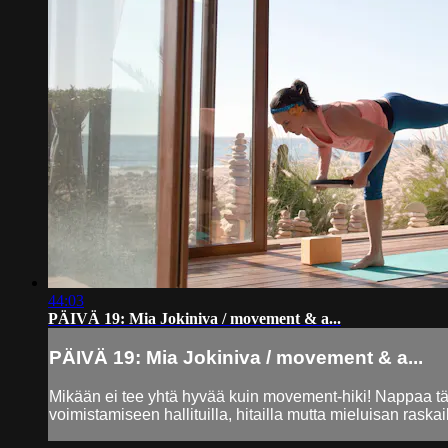
44:03
PÄIVÄ 19: Mia Jokiniva / movement & a...
PÄIVÄ 19: Mia Jokiniva / movement & a...
Mikään ei tee yhtä hyvää kuin movement-hiki! Nappaa täh
voimistamiseen hallituilla, hitailla mutta mieluisan raskail