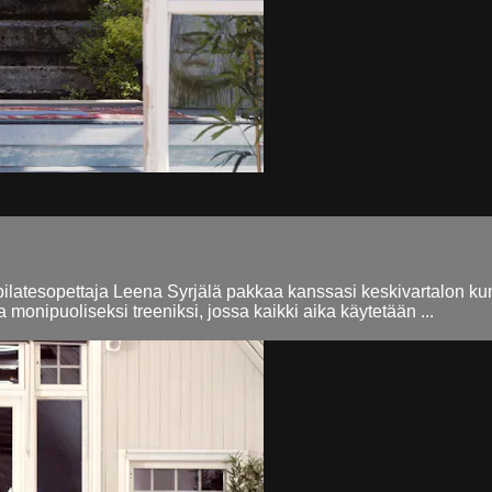
pilatesopettaja Leena Syrjälä pakkaa kanssasi keskivartalon kunt
 monipuoliseksi treeniksi, jossa kaikki aika käytetään ...