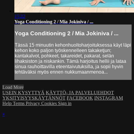
15:22
Yoga Conditioning 2 / Mia Jokiniva / ...
Yoga Conditioning 2 / Mia Jokiniva / ...
Tässä 15 minuutin kehonhuoltoharjoituksessa käyt läpi
kehon koko paljon työskennelleen takaketjun;
kantakalvot, pohkeet, takareidet, pakarat, selän
lihaksiston ja niskankin. Tämä harjoitus hellii ja lataa
sinua rauhoittavilla eteentaivutuksilla, ja sopii hyvin
tehtäväksi myös ennen nukkumaanmenoa...
Load More
USEIN KYSYTTYÄ
KÄYTTÖ- JA PALVELUEHDOT
YKSITYISYYSKÄYTÄNNÖT
FACEBOOK
INSTAGRAM
Help
Terms
Privacy
Cookies
Sign in
×