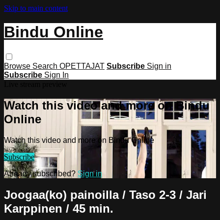
Skip to main content
Bindu Online
Browse
Search
OPETTAJAT
Subscribe
Sign in
Subscribe
Sign In
Live stream preview
Watch this video and more on Bindu
Online
Watch this video and more on Bindu Online
Subscribe
Already subscribed?
Sign in
Joogaa(ko) painoilla / Taso 2-3 / Jari
Karppinen / 45 min.