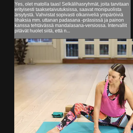
Yes, olet matolla taas! Selkälihasryhmät, joita tarvitaan
erityisesti taaksetaivutuksissa, saavat monipuolista
ärsytystä. Vahvistat sopivasti olkaniveliä ympäröiviä
lihaksia mm. uttanan padasana -prässissä ja painon
kanssa tehtävässä mandalasana-versiossa. Intervallit
pitävät huolet siitä, että n...