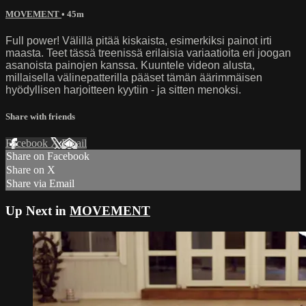
MOVEMENT
• 45m
Full power! Välillä pitää kiskaista, esimerkiksi painot irti
maasta. Teet tässä treenissä erilaisia variaatioita eri joogan
asanoista painojen kanssa. Kuuntele videon alusta,
millaisella välinepatterilla pääset tämän äärimmäisen
hyödyllisen harjoitteen kyytiin - ja sitten menoksi.
Share with friends
Facebook
X
Email
Share on Facebook
Share on X
Share via Email
Up Next in
MOVEMENT