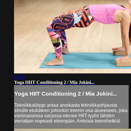
03:50
Yoga HIIT Conditioning 2 / Mia Jokini...
Yoga HIIT Conditioning 2 / Mia Jokini...
Tekniikkatärppi antaa arvokasta tekniikkaohjausta
sinulle etukäteen johonkin treenin osa-alueeseen, joka
varsinaisessa sarjassa etenee HIIT-tyylin tähden
verrattain nopeasti eteenpäin. Antoisia treenihetkiä!