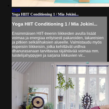
32:08
Yoga HIIT Conditioning 1 / Mia Jokini...
Yoga HIIT Conditioning 1 / Mia Jokini...
Ensimmäisen HIIT-treenin liikkeiden avulla lisäät
voimaa ja energiaa erityisesti pakaroiden, takareisien
ja pitkien selkälihaksien alueelle. Valmistaudu myös
nopeisiin liikkeisiin, jotka kehittävät urdhva
dhanurasanaan tarvittavaa räjähtävää voimaa mm.
luistelijahyppyjen ja sarjana liikkuvien vir...