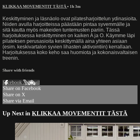
KLIKKAA MOVEMENTIT TÄSTÄ
• 1h 3m
Keskittyminen ja läsnäolo ovat pilatesharjoittelun ydinasioita.
Niiden avulla harjoitteissa päästään pintaa syvemmälle ja
sitä kautta myös makeiden tuntemusten pariin. Tässä
harjoituksessa keskittyminen on kaiken A ja O. Käymme läpi
pilateksen perusasioita keskittymällä aina yhteen asiaan
(esim. keskivartalon syvien lihasten aktivointiin) kerrallaan.
Harjoituksessa koko keho saa huomiota ja kokonaisvaltaisen
treenin.
Share with friends
Facebook
X
Email
Share on Facebook
Share on X
Share via Email
Up Next in
KLIKKAA MOVEMENTIT TÄSTÄ