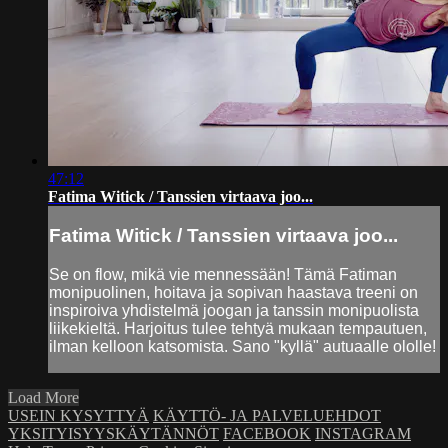
47:12
Fatima Witick / Tanssien virtaava joo...
Fatima Witick / Tanssien virtaava joo...
Se on flow, mikä vie mennessään! Tämä Fatiman
monipuolinen, hoitava ja sopivan haastava treeni on
inspiroiva yhdistelmä joogan ja tanssin monipuolista
liikekieltä. Harjoitus tulee tehtyä mukaan tempautuen,
ilman kelloon katsomista. Sano "kyllä" autuaalle ololle!
Load More
USEIN KYSYTTYÄ
KÄYTTÖ- JA PALVELUEHDOT
YKSITYISYYSKÄYTÄNNÖT
FACEBOOK
INSTAGRAM