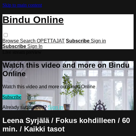
Skip to main content
Bindu Online
Browse
Search
OPETTAJAT
Subscribe
Sign in
Subscribe
Sign In
Live stream preview
Watch this video and more on Bindu
Online
Watch this video and more on Bindu Online
Subscribe
Already subscribed?
Sign in
Leena Syrjälä / Fokus kohdilleen / 60
min. / Kaikki tasot