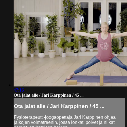
47:16
Ota jalat alle / Jari Karppinen / 45 ...
Ota jalat alle / Jari Karppinen / 45 ...
Fysioterapeutti-joogaopettaja Jari Karppinen ohjaa
jalkojen voimatreenin, jossa lonkat, polvet ja nilkat