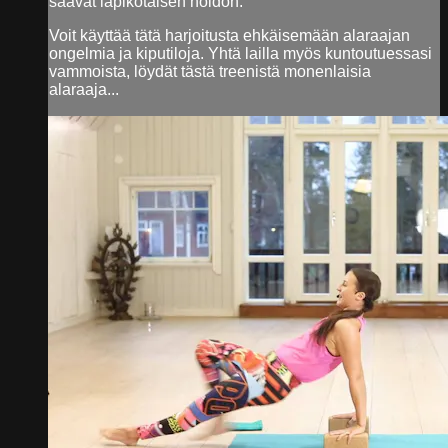
saavat läpikotaisen hoidon.
Voit käyttää tätä harjoitusta ehkäisemään alaraajan
ongelmia ja kiputiloja. Yhtä lailla myös kuntoutuessasi
vammoista, löydät tästä treenistä monenlaisia
alaraaja...