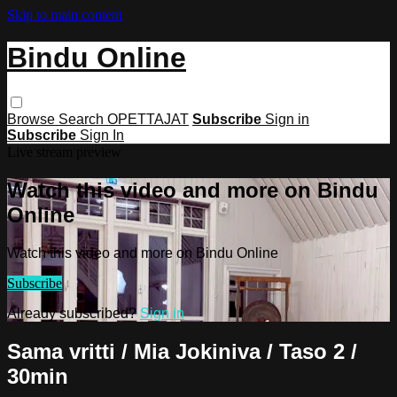
Skip to main content
Bindu Online
Browse
Search
OPETTAJAT
Subscribe
Sign in
Subscribe
Sign In
Live stream preview
Watch this video and more on Bindu
Online
Watch this video and more on Bindu Online
Subscribe
Already subscribed?
Sign in
Sama vritti / Mia Jokiniva / Taso 2 /
30min