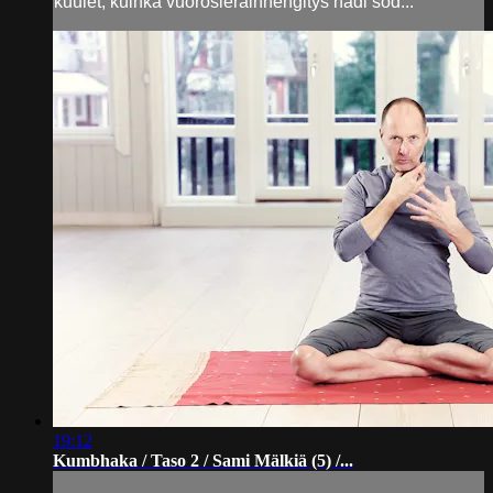
kuulet, kuinka vuorosierainhengitys nadi sod...
19:12
Kumbhaka / Taso 2 / Sami Mälkiä (5) /...