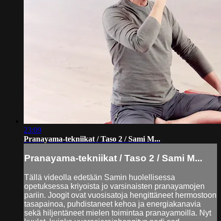
23:09
Pranayama-tekniikat / Taso 2 / Sami M...
Pranayama-tekniikat / Taso 2 / Sami M...
Tällä videolla edetään Samin huolellisessa
opetuksessa kriyoista jo varsinaisten pranayamojen
pariin. Joogit ovat vuosisatoja hengittäneet hermostoon
tasapainoa, puhdistaneet kehoa ja energiakanavia
sekä hiljentäneet mielen toimintaa pranayamoilla. Nyt