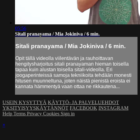
05:56
Sitali pranayama / Mia Jokiniva / 6 min.
Sitali pranayama / Mia Jokiniva / 6 min.
Opit tällä videolla viilentävän ja rauhoittavan
hengitysharjoitus sitali pranayaman hieman toisella
tapaa kuin alustan toisella sitali-videolla. Eri
joogaperinteissä samoja tekniikoita tehdään monesti
hitusen muunneltuna, joten näistä pienistä eroista ei
kannata hämmentyä vaan ottaa ne rikkautena...
USEIN KYSYTTYÄ
KÄYTTÖ- JA PALVELUEHDOT
YKSITYISYYSKÄYTÄNNÖT
FACEBOOK
INSTAGRAM
Help
Terms
Privacy
Cookies
Sign in
×