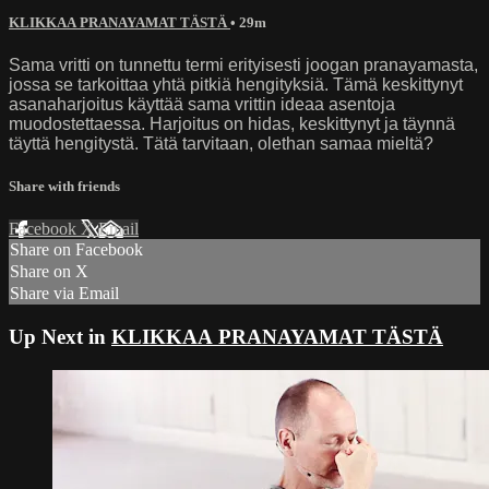
KLIKKAA PRANAYAMAT TÄSTÄ
• 29m
Sama vritti on tunnettu termi erityisesti joogan pranayamasta,
jossa se tarkoittaa yhtä pitkiä hengityksiä. Tämä keskittynyt
asanaharjoitus käyttää sama vrittin ideaa asentoja
muodostettaessa. Harjoitus on hidas, keskittynyt ja täynnä
täyttä hengitystä. Tätä tarvitaan, olethan samaa mieltä?
Share with friends
Facebook
X
Email
Share on Facebook
Share on X
Share via Email
Up Next in
KLIKKAA PRANAYAMAT TÄSTÄ