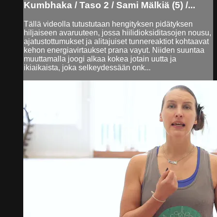
Kumbhaka / Taso 2 / Sami Mälkiä (5) /...
Tällä videolla tutustutaan hengityksen pidätyksen
hiljaiseen avaruuteen, jossa hiilidioksiditasojen nousu,
ajatustottumukset ja alitajuiset tunnereaktiot kohtaavat
kehon energiavirtaukset prana vayut. Niiden suuntaa
muuttamalla joogi alkaa kokea jotain uutta ja
ikiaikaista, joka selkeydessään onk...