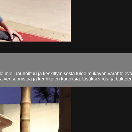
ä mieli rauhoittuu ja keskittymisestä tulee mukavan värähtelev
 verisuonistoa ja keuhkojen kudoksia. Lisäksi virus- ja bakteeri