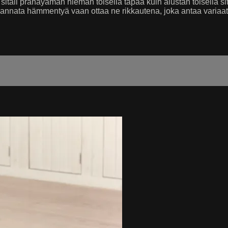
s sitali pranayaman hieman toisella tapaa kuin alustan toisella si
i kannata hämmentyä vaan ottaa ne rikkautena, joka antaa varia