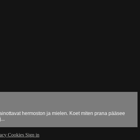
painottavat hermoston ja mielen. Koet miten prana pääsee
...
vacy
Cookies
Sign in