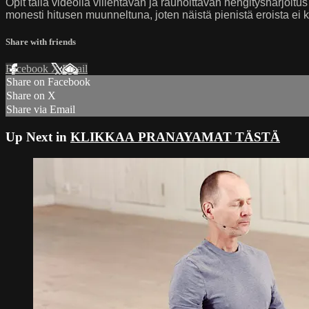
Opit tällä videolla viilentävän ja rauhoittavan hengitysharjoitu
monesti hitusen muunneltuna, joten näistä pienistä eroista e
Share with friends
Facebook
X
Email
Share on Facebook
Share on X
Share via Email
Up Next in
KLIKKAA PRANAYAMAT TÄSTÄ