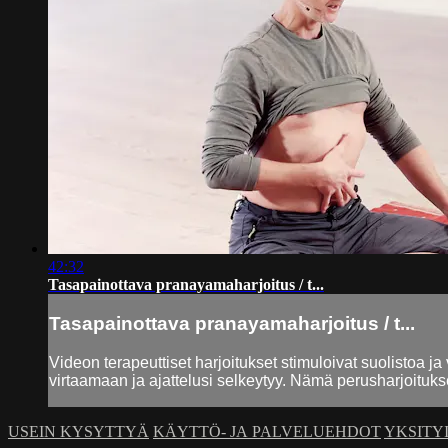
42:32
Tasapainottava pranayamaharjoitus / t...
Tasapainottava pranayamaharjoitus / t...
Videon terapeuttiset harjoitukset stimuloivat suolistoa
virtaamaan ja ajattelusi selkeytyy. Nämä perusharjoitukset
USEIN KYSYTTYÄ
KÄYTTÖ- JA PALVELUEHDOT
YKSITY