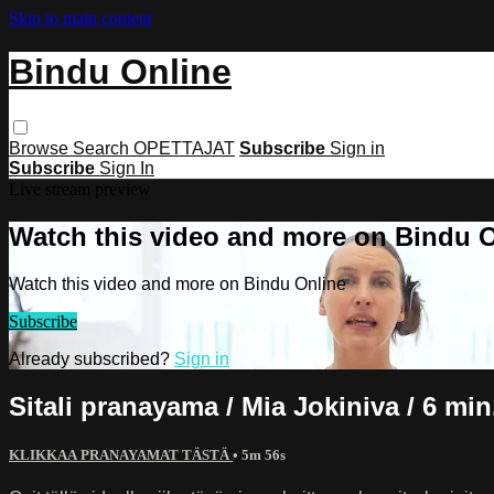
Skip to main content
Bindu Online
Browse
Search
OPETTAJAT
Subscribe
Sign in
Subscribe
Sign In
Live stream preview
Watch this video and more on Bindu 
Watch this video and more on Bindu Online
Subscribe
Already subscribed?
Sign in
Sitali pranayama / Mia Jokiniva / 6 min
KLIKKAA PRANAYAMAT TÄSTÄ
• 5m 56s