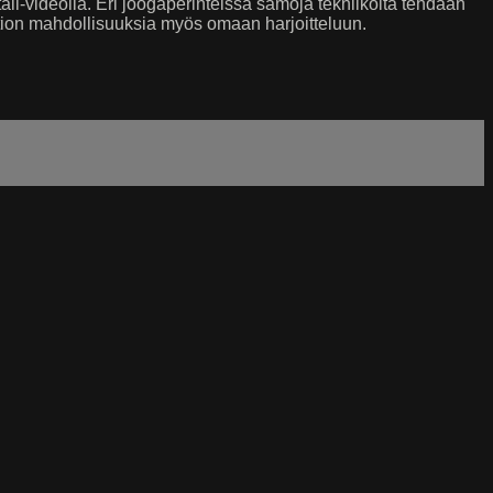
tali-videolla. Eri joogaperinteissä samoja tekniikoita tehdään
ation mahdollisuuksia myös omaan harjoitteluun.