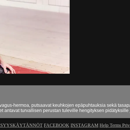
 ja vagus-hermoa, putsaavat keuhkojen epäpuhtauksia sekä tasa
 antavat turvallisen perustan tuleville hengityksen pidätyksille j
ISYYSKÄYTÄNNÖT
FACEBOOK
INSTAGRAM
Help
Terms
Pri