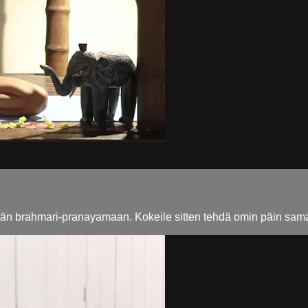
ävään brahmari-pranayamaan. Kokeile sitten tehdä omin päin sama