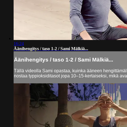
16:24
Äänihengitys / taso 1-2 / Sami Mälkiä...
Äänihengitys / taso 1-2 / Sami Mälkiä...
Tällä videolla Sami opastaa, kuinka ääneen hengittämäll
nostaa typpioksiditasot jopa 10–15-kertaiseksi, mikä avaa