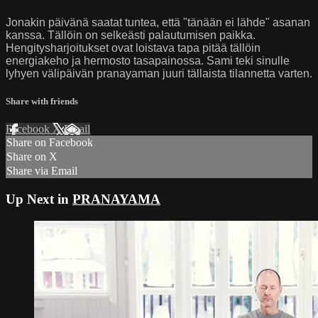
Jonakin päivänä saatat tuntea, että "tänään ei lähde" asanan
kanssa. Tällöin on selkeästi palautumisen paikka.
Hengitysharjoitukset ovat loistava tapa pitää tällöin
energiakeho ja hermosto tasapainossa. Sami teki sinulle
lyhyen välipäivän pranayaman juuri tällaista tilannetta varten.
Share with friends
Facebook
X
Email
Share on Facebook
Share on X
Share via Email
Up Next in
PRANAYAMA