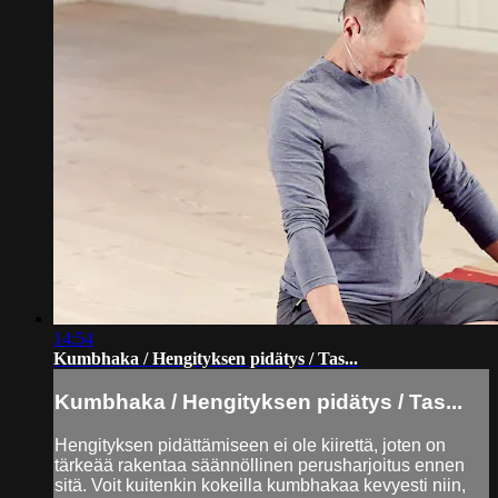
14:54
Kumbhaka / Hengityksen pidätys / Tas...
Kumbhaka / Hengityksen pidätys / Tas...
Hengityksen pidättämiseen ei ole kiirettä, joten on
tärkeää rakentaa säännöllinen perusharjoitus ennen
sitä. Voit kuitenkin kokeilla kumbhakaa kevyesti niin,