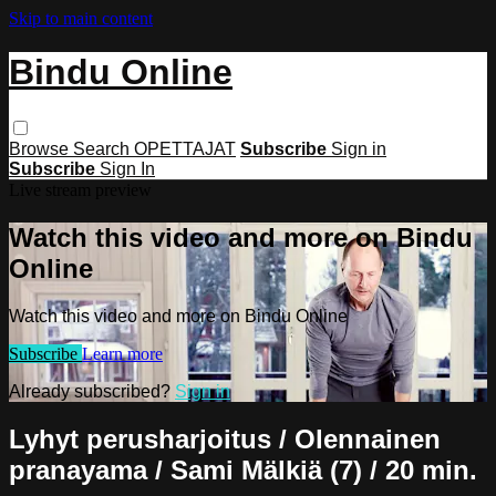
Skip to main content
Bindu Online
Browse
Search
OPETTAJAT
Subscribe
Sign in
Subscribe
Sign In
Live stream preview
Watch this video and more on Bindu
Online
Watch this video and more on Bindu Online
Subscribe
Learn more
Already subscribed?
Sign in
Lyhyt perusharjoitus / Olennainen
pranayama / Sami Mälkiä (7) / 20 min.