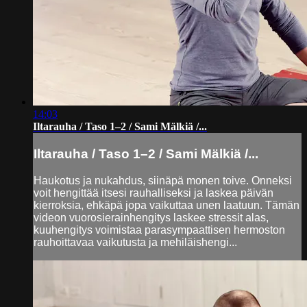
14:03
Iltarauha / Taso 1–2 / Sami Mälkiä /...
Iltarauha / Taso 1–2 / Sami Mälkiä /...
Haukotus ja nukahdus, siinäpä monen toive. Onneksi
voit hengittää itsesi rauhalliseksi ja laskea päivän
kierroksia, ehkäpä jopa vaikuttaa unen laatuun. Tämän
videon vuorosierainhengitys laskee stressit alas,
kuuhengitys voimistaa parasympaattisen hermoston
rauhoittavaa vaikutusta ja mehiläishengi...