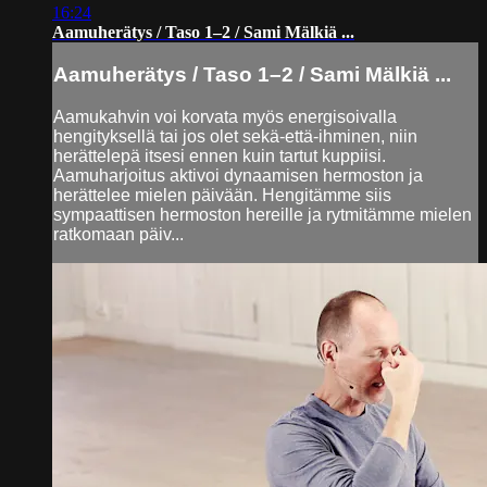
16:24
Aamuherätys / Taso 1–2 / Sami Mälkiä ...
Aamuherätys / Taso 1–2 / Sami Mälkiä ...
Aamukahvin voi korvata myös energisoivalla
hengityksellä tai jos olet sekä-että-ihminen, niin
herättelepä itsesi ennen kuin tartut kuppiisi.
Aamuharjoitus aktivoi dynaamisen hermoston ja
herättelee mielen päivään. Hengitämme siis
sympaattisen hermoston hereille ja rytmitämme mielen
ratkomaan päiv...