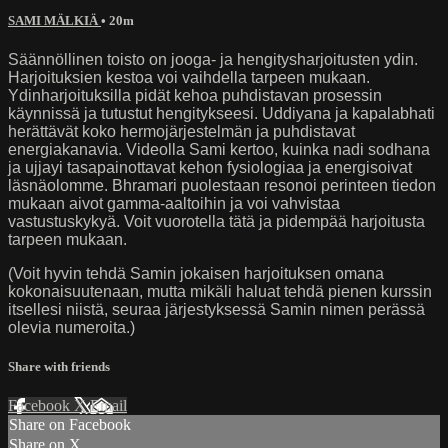
SAMI MÄLKIÄ
• 20m
Säännöllinen toisto on jooga- ja hengitysharjoitusten ydin.
Harjoituksien kestoa voi vaihdella tarpeen mukaan.
Ydinharjoituksilla pidät kehoa puhdistavan prosessin
käynnissä ja tutustut hengitykseesi. Uddiyana ja kapalabhati
herättävät koko hermojärjestelmän ja puhdistavat
energiakanavia. Videolla Sami kertoo, kuinka nadi sodhana
ja ujjayi tasapainottavat kehon fysiologiaa ja energisoivat
läsnäolomme. Bhramari puolestaan resonoi perinteen tiedon
mukaan aivot gamma-aaltoihin ja voi vahvistaa
vastustuskykyä. Voit vuorotella tätä ja pidempää harjoitusta
tarpeen mukaan.
(Voit hyvin tehdä Samin jokaisen harjoituksen omana
kokonaisuutenaan, mutta mikäli haluat tehdä pienen kurssin
itsellesi niistä, seuraa järjestyksessä Samin nimen perässä
olevia numeroita.)
Share with friends
Facebook
X
Email
Share on Facebook
Share on X