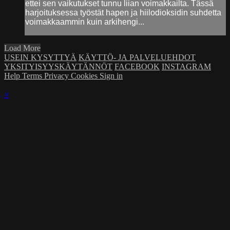
ettei sen vaikutukset tunnu liian voimakkailta. Tässä
harjoituksessa työstät hapen ja hiilodioksidin suhdetta
voimakkaammin kuin arkihengi...
Load More
USEIN KYSYTTYÄ
KÄYTTÖ- JA PALVELUEHDOT
YKSITYISYYSKÄYTÄNNÖT
FACEBOOK
INSTAGRAM
Help
Terms
Privacy
Cookies
Sign in
×