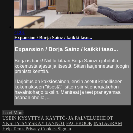
41:01
Expansion / Borja Sainz / kaikki taso...
Expansion / Borja Sainz / kaikki taso...
Borja is back! Nyt tutkitaan Borja Sainzin johdolla
kokemusta ajasta ja itsestä. Sitten laajennetaan joogin
pranista kenttää.
Harjoitus on kaksiosainen, ensin asetut keholliseen
kokemukseen "itsestä", sitten siirryt energiakehon
havaintoharjoituksiin. Mantraat ja teet pranayamaa
asanan ohella, ...
Load More
USEIN KYSYTTYÄ
KÄYTTÖ- JA PALVELUEHDOT
YKSITYISYYSKÄYTÄNNÖT
FACEBOOK
INSTAGRAM
Help
Terms
Privacy
Cookies
Sign in