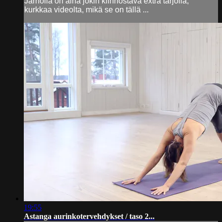
Jarnolla on aina jokin kiinnostava extra tarjolla,
kurkkaa videolta, mikä se on tällä ...
19:55
Astanga aurinkotervehdykset / taso 2...