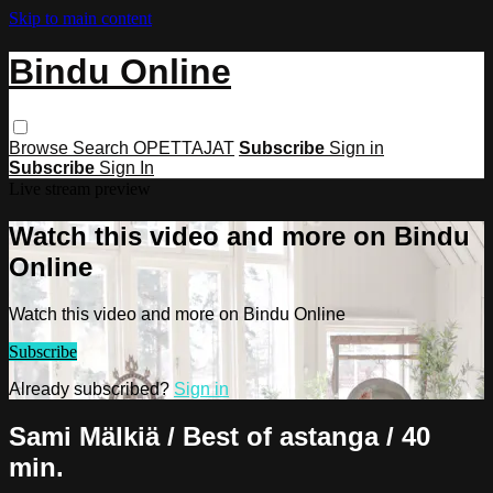
Skip to main content
Bindu Online
Browse
Search
OPETTAJAT
Subscribe
Sign in
Subscribe
Sign In
Live stream preview
Watch this video and more on Bindu
Online
Watch this video and more on Bindu Online
Subscribe
Already subscribed?
Sign in
Sami Mälkiä / Best of astanga / 40
min.