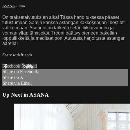
ASANA
• 38m
On taaksetaivutuksien aika! Tässä harjoituksessa pääset
tutustumaan Samin kanssa astangan kakkossarjan "best of"-
valikoimaan. Asennot on tärkeitä selän liikkuvuuden ja
voiman ylläpitämiseksi. Treeni päättyy pieneen pakettiin
loppuliikkeitä ja meditaatioon. Autuasta harjoitusta astangan
äärellä!
Share with friends
Facebook
X
Email
Share on Facebook
Share on X
Share via Email
Up Next in
ASANA