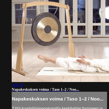
1:02:39
Napakeskuksen voima / Taso 1–2 / Noo...
Napakeskuksen voima / Taso 1–2 / Noo...
Tällä kundaliinijoogatunnilla keskitytään fyysiseen ja