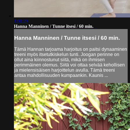
1:01:29
Hanna Manninen / Tunne itsesi / 60 min.
Hanna Manninen / Tunne itsesi / 60 min.
Tämä Hannan tarjoama harjoitus on paitsi dynaaminen
treeni myös itsetutkiskelun tunti. Joogan perinne on
ollut aina kiinnostunut siitä, mikä on ihmisen
perimmäinen olemus. Siitä voi ottaa selvää kehollisen
ja mielensisäisen harjoittelun avulla. Tämä treeni
antaa mahdollisuuden kumpaankin. Kaunis ...