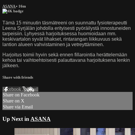
ASANA
• 16m
Tämä 15 minuutin täsmätreeni on suunnattu fysioterapeutti
Leena Syrjälän johdolla erityisesti pyöräilystä innostuneiden
tarpeisiin. Lyhyessä harjoituksessa huomioidaan mm.
keskivartalon syvät lihakset, rintarangan liikkuvuus sekä
lantion alueen vahvistaminen ja vetreyttäminen.
Harjoitus toimii hyvin sekä ennen fillarointia herättelemään
kehoa tai vaihtoehtoisesti palauttavana harjoituksena lenkin
jälkeen.
Share with friends
Facebook
X
Email
Share on Facebook
Share on X
Share via Email
Up Next in
ASANA