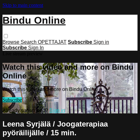
Skip to main content
Bindu Online
Browse
Search
OPETTAJAT
Subscribe
Sign in
Subscribe
Sign In
Live stream preview
Watch this video and more on Bindu
Online
Watch this video and more on Bindu Online
Subscribe
Already subscribed?
Sign in
Leena Syrjälä / Joogaterapiaa
pyöräilijälle / 15 min.