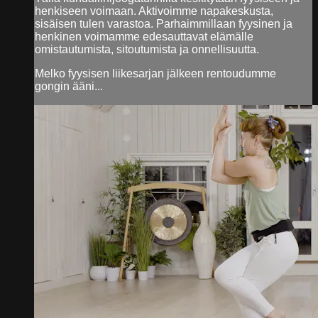
henkiseen voimaan. Aktivoimme napakeskusta,
sisäisen tulen varastoa. Parhaimmillaan fyysinen ja
henkinen voimamme edesauttavat elämälle
omistautumista, sitoutumista ja onnellisuutta.
Melko fyysisen liikesarjan jälkeen rentoudumme
gongin ääni...