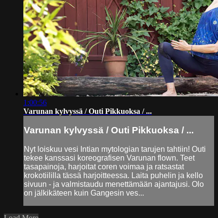
1:00:56
Varunan kylvyssä / Outi Pikkuoksa / ...
Varunan kylvyssä / Outi Pikkuoksa / ...
Nyt loiskuu vesi Intian mytologian tarujen tahtiin! Outi
tekee kanssasi koreografisen Varunan flown. Teet
tasapainoja, harjoitat coren voimaa ja ratsastat
krokotiililla tässä harjoitteessa. Laita puhelin ja kello
sivuun - ja valmistaudu menettämään ajantajusi. Olo
on jälkikäteen kuin Gangesin ves...
Load More