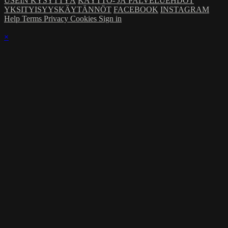
USEIN KYSYTTYÄ
KÄYTTÖ- JA PALVELUEHDOT
YKSITYISYYSKÄYTÄNNÖT
FACEBOOK
INSTAGRAM
Help
Terms
Privacy
Cookies
Sign in
×