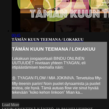
00:45
TÄMÄN KUUN TEEMANA / LOKAKUU
TÄMÄN KUUN TEEMANA / LOKAKUU
Lokakuun joogaportaali BINDU ONLINEN
UUTUUDET nivotaan yhteen TYAGAN, eli
irtipäästämisen teemalla näin:
⛱ TYAGAN FLOW / MIA JOKINIVA. Tervetuloa fifty-
fifty-treenin pariin! Noin puolet dynaamista ja puolet
restoa, ole hyvä. Tämä autuas flow vie sinut hyvää
tekevään "koko kehon linkoon" Mian ka...
Load More