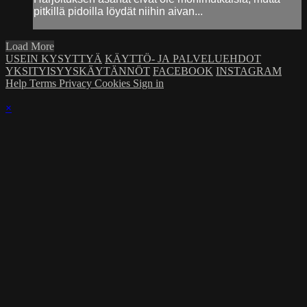
pitkillä pidoilla löydät niihin aivan...
Load More
USEIN KYSYTTYÄ
KÄYTTÖ- JA PALVELUEHDOT
YKSITYISYYSKÄYTÄNNÖT
FACEBOOK
INSTAGRAM
Help
Terms
Privacy
Cookies
Sign in
×