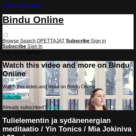
Skip to main content
Bindu Online
Browse
Search
OPETTAJAT
Subscribe
Sign in
Subscribe
Sign In
Live stream preview
Watch this video and more on Bindu
Online
Watch this video and more on Bindu Online
Subscribe
Already subscribed?
Sign in
Tulielementin ja sydänenergian
meditaatio / Yin Tonics / Mia Jokiniva