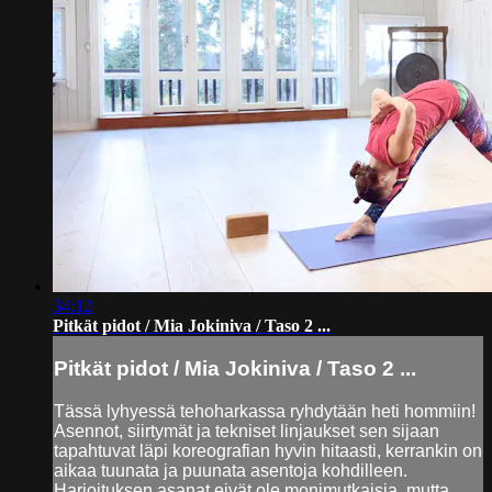
34:12
Pitkät pidot / Mia Jokiniva / Taso 2 ...
Pitkät pidot / Mia Jokiniva / Taso 2 ...
Tässä lyhyessä tehoharkassa ryhdytään heti hommiin!
Asennot, siirtymät ja tekniset linjaukset sen sijaan
tapahtuvat läpi koreografian hyvin hitaasti, kerrankin on
aikaa tuunata ja puunata asentoja kohdilleen.
Harjoituksen asanat eivät ole monimutkaisia, mutta