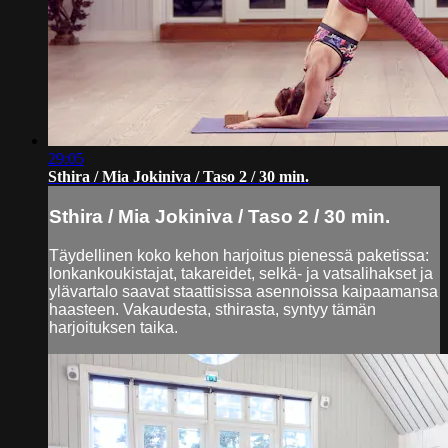
29:05
Sthira / Mia Jokiniva / Taso 2 / 30 min.
Sthira / Mia Jokiniva / Taso 2 / 30 min.
Täydellinen koko kehon harjoitus pienessä paketissa:
lonkankoukistajat, takareidet, selkä- ja vatsalihakset ja
ylävartalo saavat staattisissa asennoissa kaipaamansa
haasteen. Vakaudesta, sthirasta, syntyy tämän
harjoituksen taika.