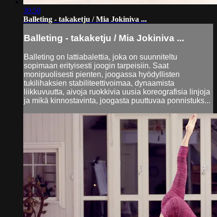
30:50
Balleting - takaketju / Mia Jokiniva ...
Balleting - takaketju / Mia Jokiniva ...
Balleting on lattiabalettia, joka on suunniteltu
sopimaan erityisesti joogin tarpeisiin. Saat
monipuolisesti pienten, joogassa hyödyllisten
tukilihaksien stabiliteettivoimaa, dynaamista
liikkuvuutta, aivoja ruokkivia uusia koreografisia linjoja
ja mikä kinnostavinta, joogasta puuttuvaa ponnistuks...