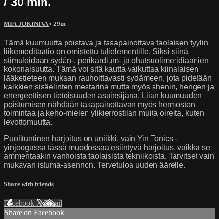
/ 30 min.
MIA JOKINIVA
• 29m
Tämä kuumuutta poistava ja tasapainottava taolaisen tyylin
liikemeditaatio on omistettu tulielementille. Siksi siinä
stimuloidaan sydän-, perikardium- ja ohutsuolimeridiaanien
kokonaisuutta. Tämä voi sitä kautta vaikuttaa kiinalaisen
lääketieteen mukaan rauhoittavasti sydämeen, jota pidetään
kaikkien sisäelinten mestarina mutta myös shenin, hengen ja
energeettisen tietoisuuden asuinsijana. Liian kuumuuden
poistumisen nähdään tasapainottavan myös hermoston
toimintaa ja keho-mielen ylikierrostilan muita oireita, kuten
levottomuutta.
Puolituntinen harjoitus on uniikki, vain Yin Tonics -
yinjoogassa tässä muodossaa esiintyvä harjoitus, vaikka se
ammentaakin vanhoista taolaisista tekniikoista. Tarvitset vain
mukavan istuma-asennon. Tervetuloa uuden äärelle.
Share with friends
Facebook
X
Email
Share on Facebook