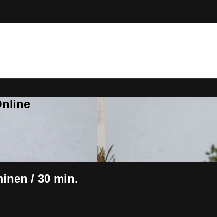
Online
minen / 30 min.