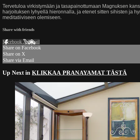
Tervetuloa virkistymään ja tasapainottumaan Magnuksen kanss
harjoituksen lyhyellä hieronnalla, ja etenet sitten sihisten ja
meditatiiviseen olemiseen.
Share with friends
Facebook
X
Email
Share on Facebook
Share on X
Share via Email
Up Next in
KLIKKAA PRANAYAMAT TÄSTÄ