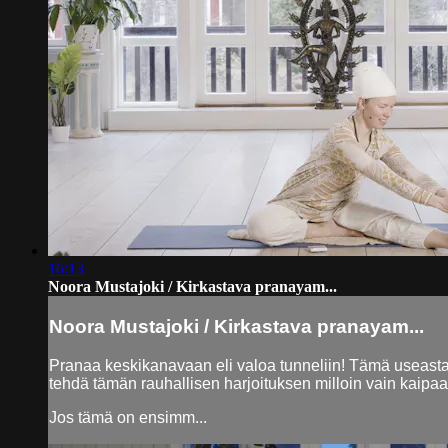
16:13
Noora Mustajoki / Kirkastava pranayam...
Noora Mustajoki / Kirkastava pranayam...
Pranaa keskikanavaan eli valoa tunneliin! Tämä useasta 
tehdä tämän rauhallisen harjoituksen milloin vain kaipaat
Jos tämä on ensimm...