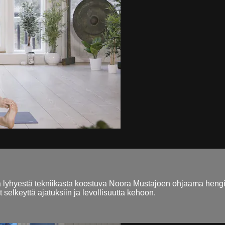
lyhyestä tekniikasta koostuva Noora Mustajoen ohjaama hengitys
 selkeyttä ajatuksiin ja levollisuutta kehoon.