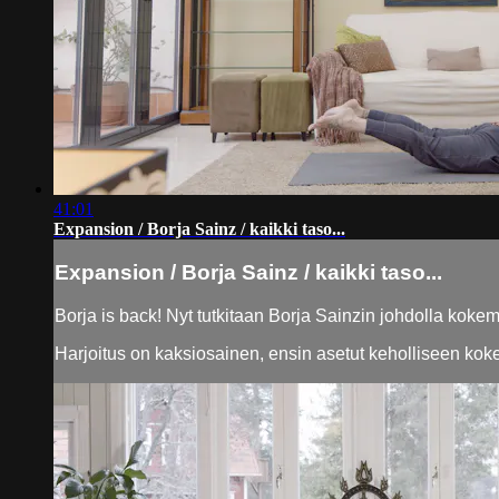
41:01
Expansion / Borja Sainz / kaikki taso...
Expansion / Borja Sainz / kaikki taso...
Borja is back! Nyt tutkitaan Borja Sainzin johdolla kokemu
Harjoitus on kaksiosainen, ensin asetut keholliseen koke