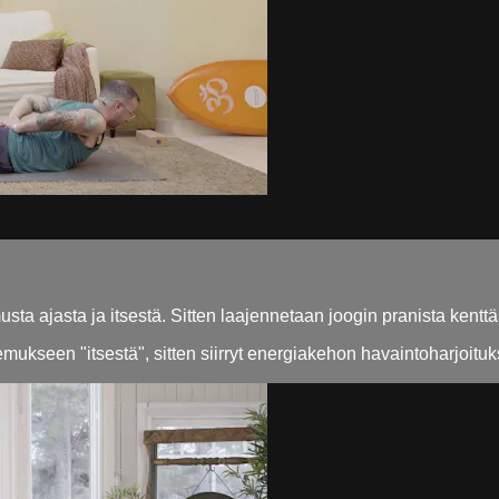
sta ajasta ja itsestä. Sitten laajennetaan joogin pranista kenttä
mukseen "itsestä", sitten siirryt energiakehon havaintoharjoituk