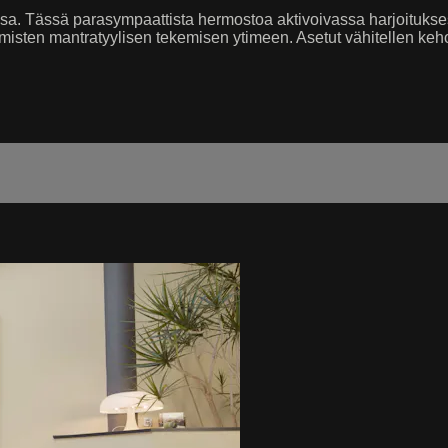
a. Tässä parasympaattista hermostoa aktivoivassa harjoitukses
 hymisten mantratyylisen tekemisen ytimeen. Asetut vähitellen keh