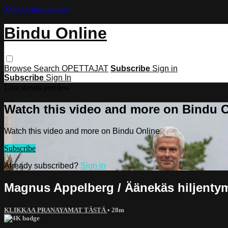
Skip to main content
Bindu Online
Browse
Search
OPETTAJAT
Subscribe
Sign in
Subscribe
Sign In
Live stream preview
Watch this video and more on Bindu 
Watch this video and more on Bindu Online
Subscribe
Already subscribed?
Sign in
Magnus Appelberg / Äänekäs hiljenty
KLIKKAA PRANAYAMAT TÄSTÄ
• 28m