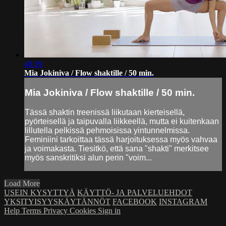
48:39
Mia Jokiniva / Flow shaktille / 50 min.
Mia Jokiniva / Flow shaktille / 50 min.
Tässä shaktin treenissä liikutaan kierteisellä,
pyörteisellä ja taipuvalla liikkeellä, mutta ei kuitenkaan
lillutella pelkissä pehmoisissa yintunnelmissa.
Feminiini tarkoittaa tässä harjoituksessa myös vahvaa
ja voimakasta. Tiesitkö, että sana "shakti" merkitsee
myös sanskritiksi alun perin "voim...
Load More
USEIN KYSYTTYÄ
KÄYTTÖ- JA PALVELUEHDOT
YKSITYISYYSKÄYTÄNNÖT
FACEBOOK
INSTAGRAM
Help
Terms
Privacy
Cookies
Sign in