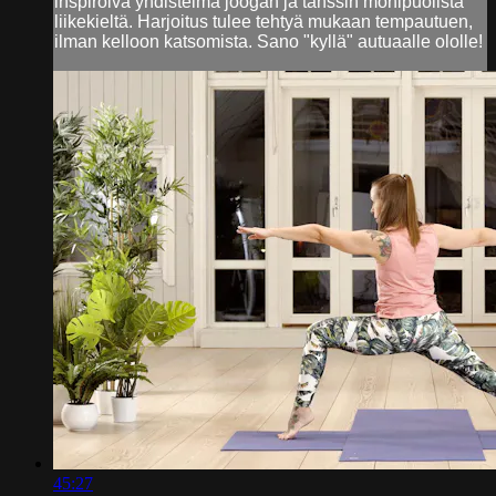
inspiroiva yhdistelmä joogan ja tanssin monipuolista
liikekieltä. Harjoitus tulee tehtyä mukaan tempautuen,
ilman kelloon katsomista. Sano "kyllä" autuaalle ololle!
45:27