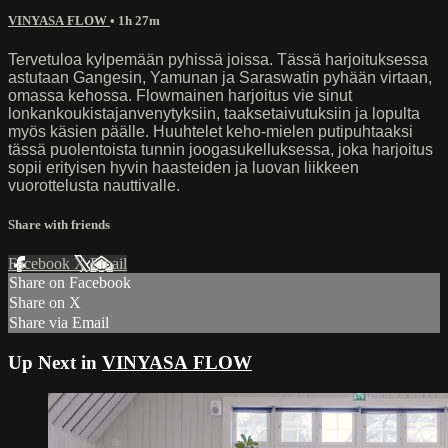
VINYASA FLOW
• 1h 27m
Tervetuloa kylpemään pyhissä joissa. Tässä harjoituksessa
astutaan Gangesin, Yamunan ja Saraswatin pyhään virtaan,
omassa kehossa. Flowmainen harjoitus vie sinut
lonkankoukistajanvenytyksiin, taaksetaivutuksiin ja lopulta
myös käsien päälle. Huuhtelet keho-mielen putipuhtaaksi
tässä puolentoista tunnin joogasukelluksessa, joka harjoitus
sopii erityisen hyvin haasteiden ja luovan liikkeen
vuorottelusta nauttivalle.
Share with friends
Facebook
X
Email
Share on Facebook
Share on X
Share via Email
Up Next in
VINYASA FLOW