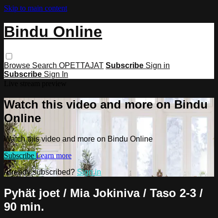
Skip to main content
Bindu Online
Browse
Search
OPETTAJAT
Subscribe
Sign in
Subscribe
Sign In
Live stream preview
Watch this video and more on Bindu
Online
Watch this video and more on Bindu Online
Subscribe
Learn more
Already subscribed?
Sign in
Pyhät joet / Mia Jokiniva / Taso 2-3 /
90 min.