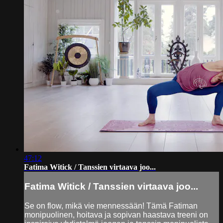
47:12
Fatima Witick / Tanssien virtaava joo...
Fatima Witick / Tanssien virtaava joo...
Se on flow, mikä vie mennessään! Tämä Fatiman
monipuolinen, hoitava ja sopivan haastava treeni on